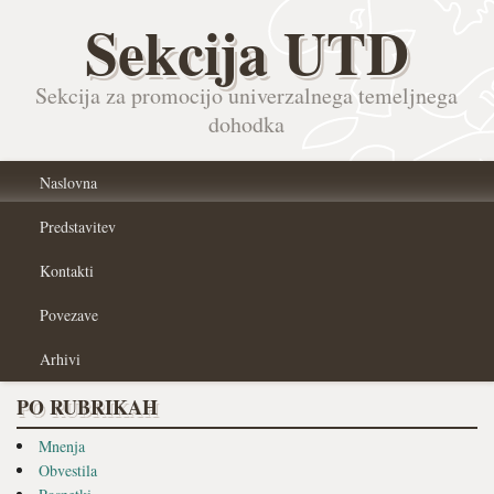
Sekcija UTD
Sekcija za promocijo univerzalnega temeljnega
dohodka
Naslovna
Predstavitev
Kontakti
Povezave
Arhivi
PO RUBRIKAH
Mnenja
Obvestila