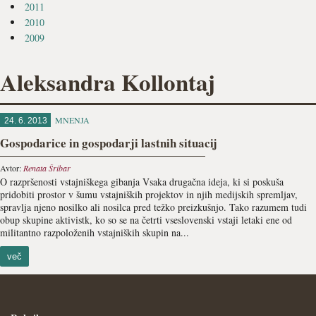
2011
2010
2009
Aleksandra Kollontaj
MNENJA
24. 6. 2013
Gospodarice in gospodarji lastnih situacij
Avtor:
Renata Šribar
O razpršenosti vstajniškega gibanja Vsaka drugačna ideja, ki si poskuša
pridobiti prostor v šumu vstajniških projektov in njih medijskih spremljav,
spravlja njeno nosilko ali nosilca pred težko preizkušnjo. Tako razumem tudi
obup skupine aktivistk, ko so se na četrti vseslovenski vstaji letaki ene od
militantno razpoloženih vstajniških skupin na...
več