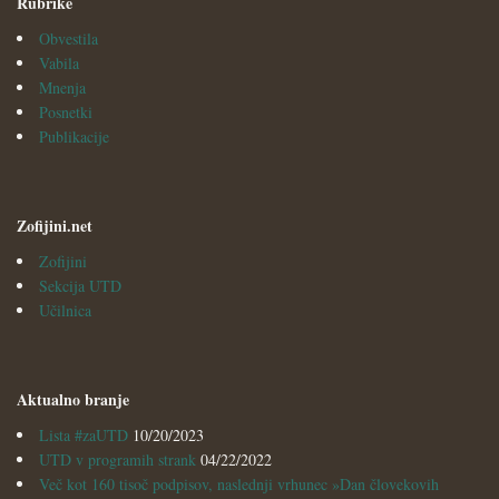
Rubrike
Obvestila
Vabila
Mnenja
Posnetki
Publikacije
Zofijini.net
Zofijini
Sekcija UTD
Učilnica
Aktualno branje
Lista #zaUTD
10/20/2023
UTD v programih strank
04/22/2022
Več kot 160 tisoč podpisov, naslednji vrhunec »Dan človekovih