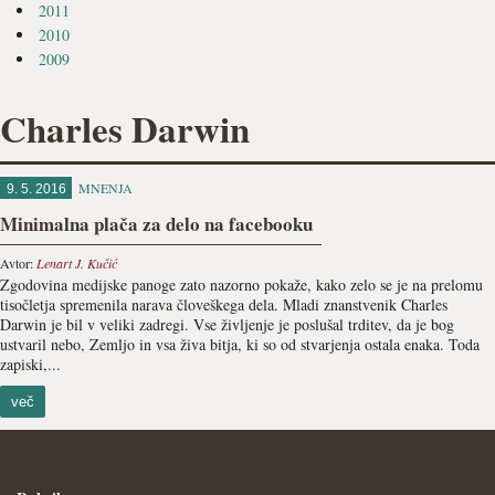
2011
2010
2009
Charles Darwin
MNENJA
9. 5. 2016
Minimalna plača za delo na facebooku
Avtor:
Lenart J. Kučić
Zgodovina medijske panoge zato nazorno pokaže, kako zelo se je na prelomu
tisočletja spremenila narava človeškega dela. Mladi znanstvenik Charles
Darwin je bil v veliki zadregi. Vse življenje je poslušal trditev, da je bog
ustvaril nebo, Zemljo in vsa živa bitja, ki so od stvarjenja ostala enaka. Toda
zapiski,...
več