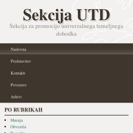
Sekcija UTD
Sekcija za promocijo univerzalnega temeljnega
dohodka
Naslovna
Predstavitev
Kontakti
Povezave
Arhivi
PO RUBRIKAH
Mnenja
Obvestila