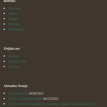
Rubrike
Obvestila
Vabila
Mnenja
Posnetki
Publikacije
Zofijini.net
Zofijini
Sekcija UTD
Učilnica
Aktualno branje
Lista #zaUTD
10/20/2023
UTD v programih strank
04/22/2022
Več kot 160 tisoč podpisov, naslednji vrhunec »Dan človekovih