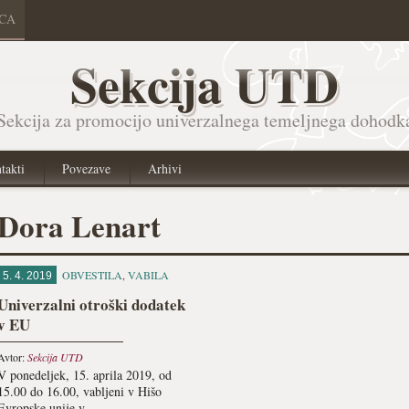
ICA
Sekcija UTD
Sekcija za promocijo univerzalnega temeljnega dohodk
takti
Povezave
Arhivi
Dora Lenart
OBVESTILA
,
VABILA
5. 4. 2019
Univerzalni otroški dodatek
v EU
Avtor:
Sekcija UTD
V ponedeljek, 15. aprila 2019, od
15.00 do 16.00, vabljeni v Hišo
Evropske unije v