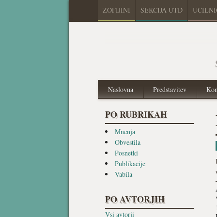
ZOFIJINI
SEKCIJA UTD
UČILN
Naslovna
Predstavitev
Kon
PO RUBRIKAH
Mnenja
Obvestila
Posnetki
Publikacije
Vabila
PO AVTORJIH
Vsi avtorji