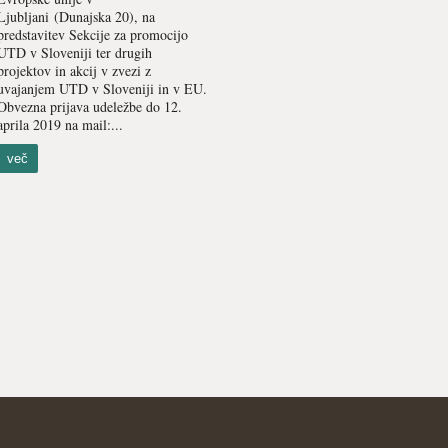
Ljubljani (Dunajska 20), na
predstavitev Sekcije za promocijo
UTD v Sloveniji ter drugih
projektov in akcij v zvezi z
uvajanjem UTD v Sloveniji in v EU.
Obvezna prijava udeležbe do 12.
aprila 2019 na mail:...
več