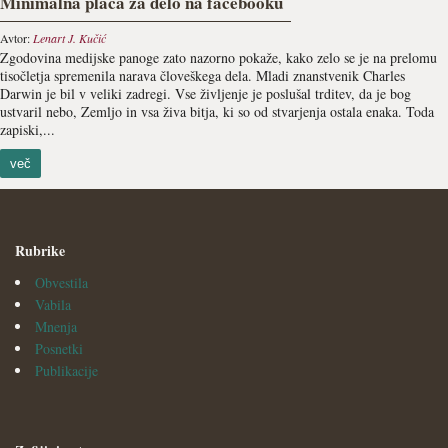
Minimalna plača za delo na facebooku
Avtor:
Lenart J. Kučić
Zgodovina medijske panoge zato nazorno pokaže, kako zelo se je na prelomu
tisočletja spremenila narava človeškega dela. Mladi znanstvenik Charles
Darwin je bil v veliki zadregi. Vse življenje je poslušal trditev, da je bog
ustvaril nebo, Zemljo in vsa živa bitja, ki so od stvarjenja ostala enaka. Toda
zapiski,...
več
Rubrike
Obvestila
Vabila
Mnenja
Posnetki
Publikacije