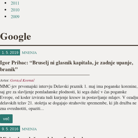
2011
2010
2009
Google
MNENJA
1. 5. 2019
Igor Pribac: “Bruselj ni glasnik kapitala, je zadnje upanje,
branik”
Avtor:
Gorazd Kosmač
MMC-jev prvomajski intervju Delavski praznik 1. maj ima poganske korenine,
saj gre za slavljenje pomladanske plodnosti, ki sega daleč v čas poganske
Evrope, od koder izvirata tudi kurjenje kresov in postavljanje mlajev. V ozadju
delavskih težav 21. stoletja se dogajajo strahovite spremembe, ki jih družba ne
zna ovrednotiti, opaziti...
več
MNENJA
9. 5. 2016