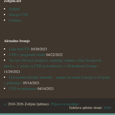
Zofijini.net
Zofijini
Sekcija UTD
Učilnica
Aktualno branje
Lista #zaUTD
10/20/2023
UTD v programih strank
04/22/2022
Več kot 160 tisoč podpisov, naslednji vrhunec »Dan človekovih
pravic«, 1. mesto za UTD na konferenci o »Prihodnosti Evrope«
11/29/2021
Univerzalni temeljni dohodek – utopija ali realen koncept za življenje
v prihodnje?
05/14/2021
UTD in prekarnost
04/14/2021
cc
2010-2026 Zofijini ljubimci.
Prijava za urednike
Izdelava spletne strani:
Arhit