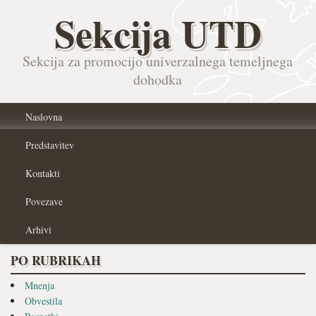
Sekcija UTD
Sekcija za promocijo univerzalnega temeljnega
dohodka
Naslovna
Predstavitev
Kontakti
Povezave
Arhivi
PO RUBRIKAH
Mnenja
Obvestila