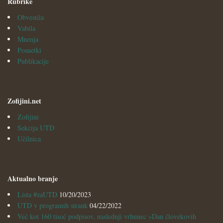
Rubrike
Obvestila
Vabila
Mnenja
Posnetki
Publikacije
Zofijini.net
Zofijini
Sekcija UTD
Učilnica
Aktualno branje
Lista #zaUTD
10/20/2023
UTD v programih strank
04/22/2022
Več kot 160 tisoč podpisov, naslednji vrhunec »Dan človekovih