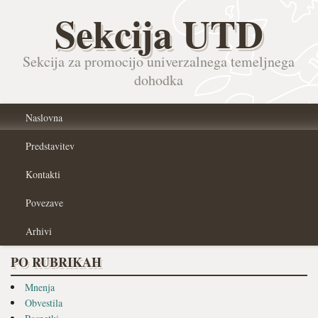
Sekcija UTD
Sekcija za promocijo univerzalnega temeljnega
dohodka
Naslovna
Predstavitev
Kontakti
Povezave
Arhivi
PO RUBRIKAH
Mnenja
Obvestila