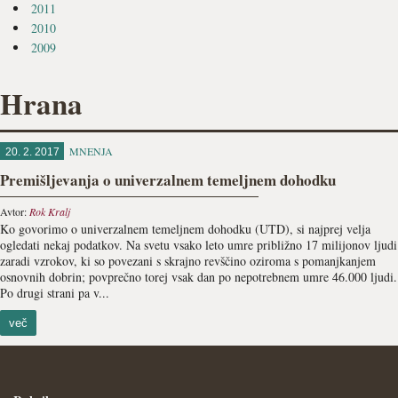
2011
2010
2009
Hrana
MNENJA
20. 2. 2017
Premišljevanja o univerzalnem temeljnem dohodku
Avtor:
Rok Kralj
Ko govorimo o univerzalnem temeljnem dohodku (UTD), si najprej velja
ogledati nekaj podatkov. Na svetu vsako leto umre približno 17 milijonov ljudi
zaradi vzrokov, ki so povezani s skrajno revščino oziroma s pomanjkanjem
osnovnih dobrin; povprečno torej vsak dan po nepotrebnem umre 46.000 ljudi.
Po drugi strani pa v...
več