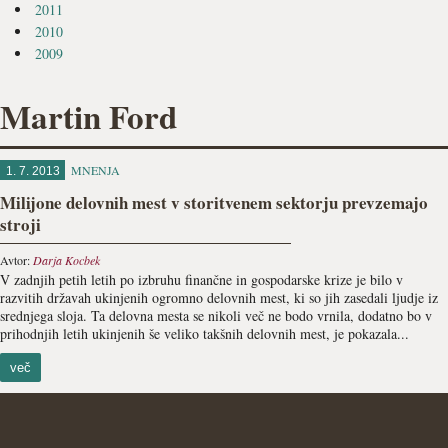
2011
2010
2009
Martin Ford
MNENJA
1. 7. 2013
Milijone delovnih mest v storitvenem sektorju prevzemajo
stroji
Avtor:
Darja Kocbek
V zadnjih petih letih po izbruhu finančne in gospodarske krize je bilo v
razvitih državah ukinjenih ogromno delovnih mest, ki so jih zasedali ljudje iz
srednjega sloja. Ta delovna mesta se nikoli več ne bodo vrnila, dodatno bo v
prihodnjih letih ukinjenih še veliko takšnih delovnih mest, je pokazala...
več