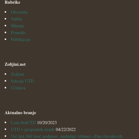
Rubrike
Obvestila
Vabila
Mnenja
Posnetki
Publikacije
Zofijini.net
Zofijini
Sekcija UTD
Učilnica
Aktualno branje
Lista #zaUTD
10/20/2023
UTD v programih strank
04/22/2022
Več kot 160 tisoč podpisov, naslednji vrhunec »Dan človekovih