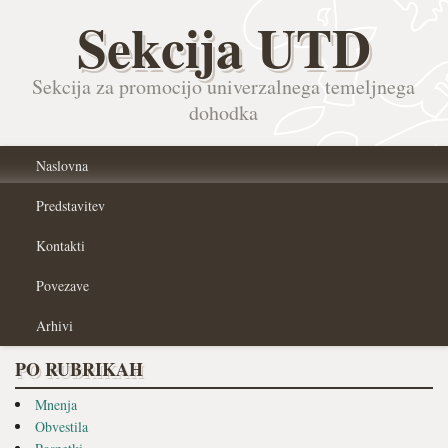
Sekcija UTD
Sekcija za promocijo univerzalnega temeljnega
dohodka
Naslovna
Predstavitev
Kontakti
Povezave
Arhivi
PO RUBRIKAH
Mnenja
Obvestila