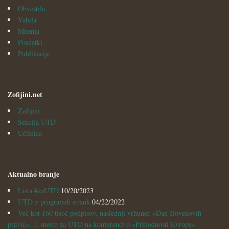
Obvestila
Vabila
Mnenja
Posnetki
Publikacije
Zofijini.net
Zofijini
Sekcija UTD
Učilnica
Aktualno branje
Lista #zaUTD
10/20/2023
UTD v programih strank
04/22/2022
Več kot 160 tisoč podpisov, naslednji vrhunec »Dan človekovih
pravic«, 1. mesto za UTD na konferenci o »Prihodnosti Evrope«