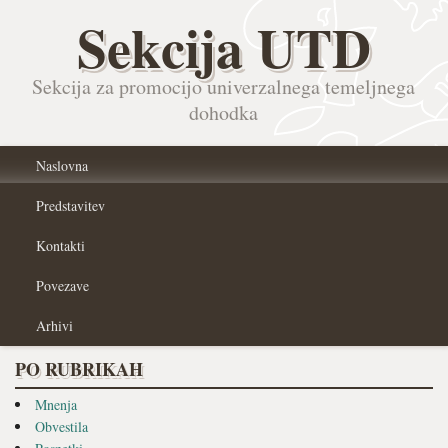
Sekcija UTD
Sekcija za promocijo univerzalnega temeljnega
dohodka
Naslovna
Predstavitev
Kontakti
Povezave
Arhivi
PO RUBRIKAH
Mnenja
Obvestila