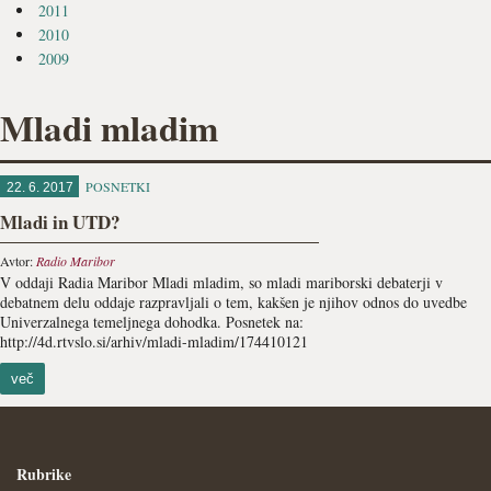
2011
2010
2009
Mladi mladim
POSNETKI
22. 6. 2017
Mladi in UTD?
Avtor:
Radio Maribor
V oddaji Radia Maribor Mladi mladim, so mladi mariborski debaterji v
debatnem delu oddaje razpravljali o tem, kakšen je njihov odnos do uvedbe
Univerzalnega temeljnega dohodka. Posnetek na:
http://4d.rtvslo.si/arhiv/mladi-mladim/174410121
več
Rubrike