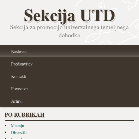
Sekcija UTD
Sekcija za promocijo univerzalnega temeljnega
dohodka
Naslovna
Predstavitev
Kontakti
Povezave
Arhivi
PO RUBRIKAH
Mnenja
Obvestila