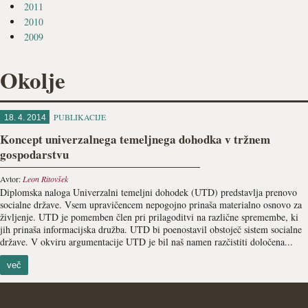
2011
2010
2009
Okolje
PUBLIKACIJE
18. 4. 2014
Koncept univerzalnega temeljnega dohodka v tržnem
gospodarstvu
Avtor:
Leon Ritovšek
Diplomska naloga Univerzalni temeljni dohodek (UTD) predstavlja prenovo
socialne države. Vsem upravičencem nepogojno prinaša materialno osnovo za
življenje. UTD je pomemben člen pri prilagoditvi na različne spremembe, ki
jih prinaša informacijska družba. UTD bi poenostavil obstoječ sistem socialne
države. V okviru argumentacije UTD je bil naš namen razčistiti določena...
več