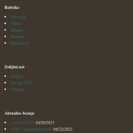
Rubrike
Obvestila
Vabila
Mnenja
Posnetki
Publikacije
Zofijini.net
Zofijini
Sekcija UTD
Učilnica
Aktualno branje
Lista #zaUTD
10/20/2023
UTD v programih strank
04/22/2022