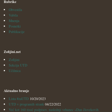
Rubrike
Obvestila
Vabila
Mnenja
Posnetki
Publikacije
Zofijini.net
Zofijini
Sekcija UTD
Učilnica
Aktualno branje
Lista #zaUTD
10/20/2023
UTD v programih strank
04/22/2022
Več kot 160 tisoč podpisov, naslednji vrhunec »Dan človekovih