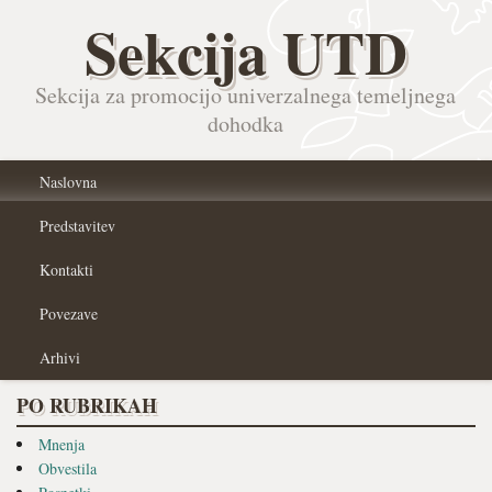
Sekcija UTD
Sekcija za promocijo univerzalnega temeljnega
dohodka
Naslovna
Predstavitev
Kontakti
Povezave
Arhivi
PO RUBRIKAH
Mnenja
Obvestila