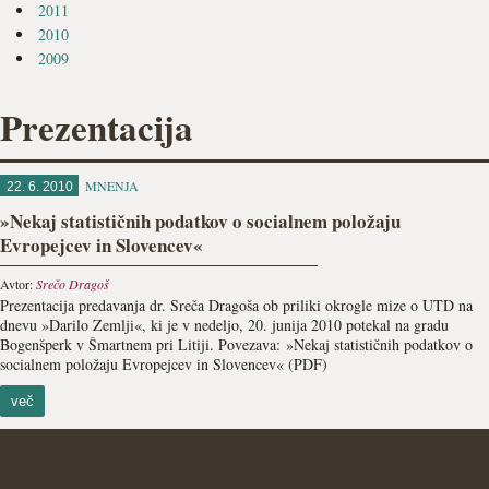
2011
2010
2009
Prezentacija
MNENJA
22. 6. 2010
»Nekaj statističnih podatkov o socialnem položaju
Evropejcev in Slovencev«
Avtor:
Srečo Dragoš
Prezentacija predavanja dr. Sreča Dragoša ob priliki okrogle mize o UTD na
dnevu »Darilo Zemlji«, ki je v nedeljo, 20. junija 2010 potekal na gradu
Bogenšperk v Šmartnem pri Litiji. Povezava: »Nekaj statističnih podatkov o
socialnem položaju Evropejcev in Slovencev« (PDF)
več