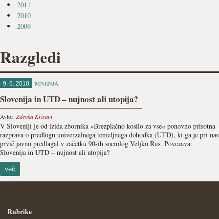
2011
2010
2009
Razgledi
MNENJA
9. 6. 2010
Slovenija in UTD – nujnost ali utopija?
Avtor:
Zdenka Kristan
V Sloveniji je od izida zbornika »Brezplačno kosilo za vse« ponovno prisotna
razprava o predlogu univerzalnega temeljnega dohodka (UTD), ki ga je pri nas
prvič javno predlagal v začetku 90-ih sociolog Veljko Rus. Povezava:
Slovenija in UTD – nujnost ali utopija?
več
Rubrike