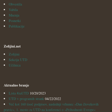
Obvestila
Vabila
Mnenja
Posnetki
Publikacije
Zofijini.net
Zofijini
Sekcija UTD
Učilnica
Aktualno branje
Lista #zaUTD
10/20/2023
UTD v programih strank
04/22/2022
Več kot 160 tisoč podpisov, naslednji vrhunec »Dan človekovih
pravic«, 1. mesto za UTD na konferenci o »Prihodnosti Evrope«