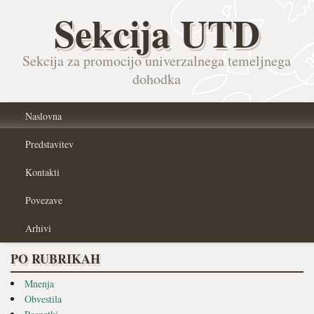
Sekcija UTD
Sekcija za promocijo univerzalnega temeljnega
dohodka
Naslovna
Predstavitev
Kontakti
Povezave
Arhivi
PO RUBRIKAH
Mnenja
Obvestila