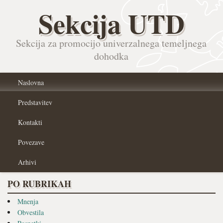
Sekcija UTD
Sekcija za promocijo univerzalnega temeljnega
dohodka
Naslovna
Predstavitev
Kontakti
Povezave
Arhivi
PO RUBRIKAH
Mnenja
Obvestila