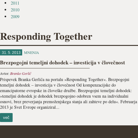
2011
2010
2009
Responding Together
MNENJA
31. 5. 2013
Brezpogojni temeljni dohodek – investicija v človečnost
Avtor:
Branko Gerlič
Prispevek Branka Gerliča na portalu »Responding Together«. Brezpogojni
temeljni dohodek – investicija v človečnost Od kompenzacijske do
emancipatorne evropske in človeške družbe. Brezpogojni temeljni dohodek:
»temeljni dohodek je dohodek brezpogojno odobren vsem na individualni
osnovi, brez preverjanja premoženjskega stanja ali zahteve po delu«. Februarja
2013 je Svet Evrope organiziral...
več