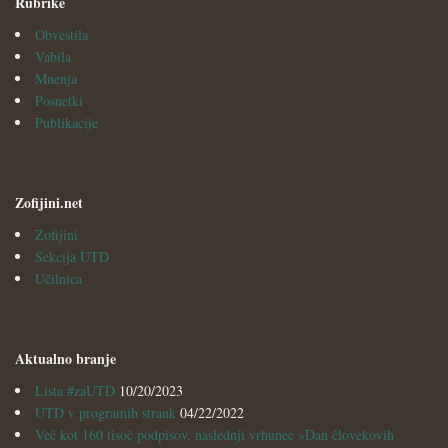
Rubrike
Obvestila
Vabila
Mnenja
Posnetki
Publikacije
Zofijini.net
Zofijini
Sekcija UTD
Učilnica
Aktualno branje
Lista #zaUTD
10/20/2023
UTD v programih strank
04/22/2022
Več kot 160 tisoč podpisov, naslednji vrhunec »Dan človekovih