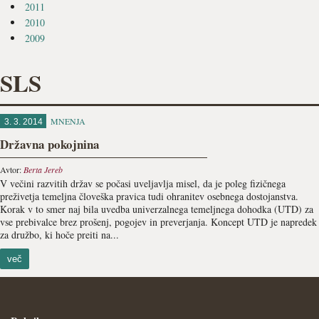
2011
2010
2009
SLS
MNENJA
3. 3. 2014
Državna pokojnina
Avtor:
Berta Jereb
V večini razvitih držav se počasi uveljavlja misel, da je poleg fizičnega
preživetja temeljna človeška pravica tudi ohranitev osebnega dostojanstva.
Korak v to smer naj bila uvedba univerzalnega temeljnega dohodka (UTD) za
vse prebivalce brez prošenj, pogojev in preverjanja. Koncept UTD je napredek
za družbo, ki hoče preiti na...
več