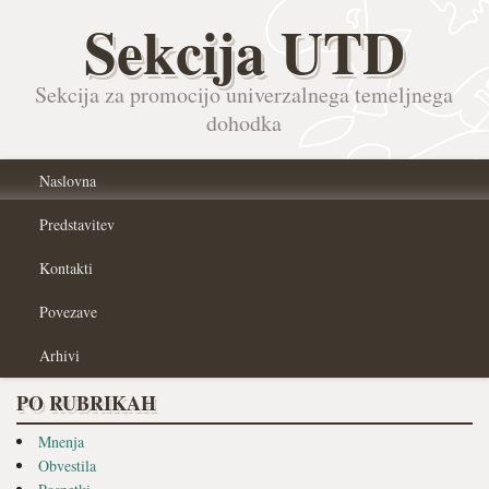
Sekcija UTD
Sekcija za promocijo univerzalnega temeljnega
dohodka
Naslovna
Predstavitev
Kontakti
Povezave
Arhivi
PO RUBRIKAH
Mnenja
Obvestila