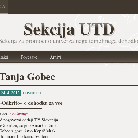
ICA
Sekcija UTD
Sekcija za promocijo univerzalnega temeljnega dohodk
takti
Povezave
Arhivi
Tanja Gobec
POSNETKI
24. 4. 2013
»Odkrito« o dohodku za vse
Avtor:
TV Slovenija
V pogovorni oddaji TV Slovenija
»Odkrito«, se je novinarka Tanja
Gobec z gosti Anjo Kopač Mrak,
Goranom Lukičem, Igorjem