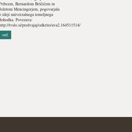
Pribcem, Bernardom Brščičem in
Jožetom Mencingerjem, pogovarjala
o ideji univerzalnega temeljnega
dohodka. Povezava:
http://tvslo.si/predvajaj/odkrito/ava2.164511514/
več