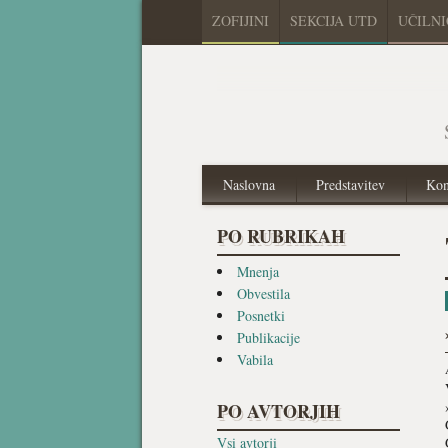
ZOFIJINI
SEKCIJA UTD
UČILN
Naslovna
Predstavitev
Kon
PO RUBRIKAH
Mnenja
Obvestila
Posnetki
Publikacije
Vabila
PO AVTORJIH
Vsi avtorji