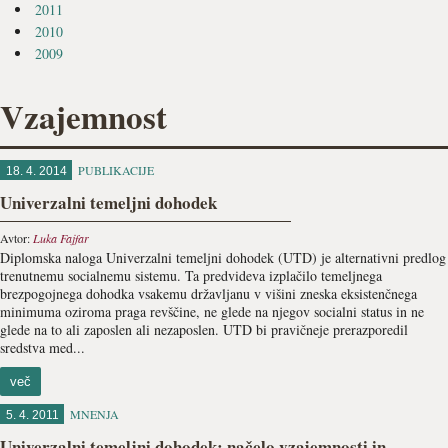
2011
2010
2009
Vzajemnost
PUBLIKACIJE
18. 4. 2014
Univerzalni temeljni dohodek
Avtor:
Luka Fajfar
Diplomska naloga Univerzalni temeljni dohodek (UTD) je alternativni predlog
trenutnemu socialnemu sistemu. Ta predvideva izplačilo temeljnega
brezpogojnega dohodka vsakemu državljanu v višini zneska eksistenčnega
minimuma oziroma praga revščine, ne glede na njegov socialni status in ne
glede na to ali zaposlen ali nezaposlen. UTD bi pravičneje prerazporedil
sredstva med...
več
MNENJA
5. 4. 2011
Univerzalni temeljni dohodek: načelo vzajemnosti in