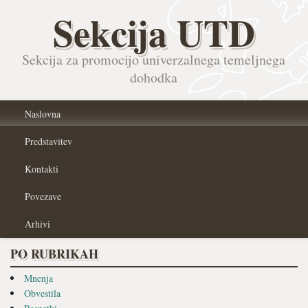
Sekcija UTD
Sekcija za promocijo univerzalnega temeljnega
dohodka
Naslovna
Predstavitev
Kontakti
Povezave
Arhivi
PO RUBRIKAH
Mnenja
Obvestila