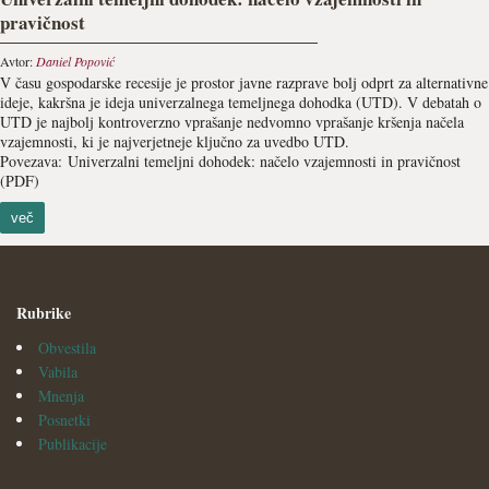
pravičnost
Avtor:
Daniel Popović
V času gospodarske recesije je prostor javne razprave bolj odprt za alternativne
ideje, kakršna je ideja univerzalnega temeljnega dohodka (UTD). V debatah o
UTD je najbolj kontroverzno vprašanje nedvomno vprašanje kršenja načela
vzajemnosti, ki je najverjetneje ključno za uvedbo UTD.
Povezava: Univerzalni temeljni dohodek: načelo vzajemnosti in pravičnost
(PDF)
več
Rubrike
Obvestila
Vabila
Mnenja
Posnetki
Publikacije