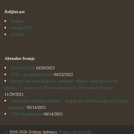
Zofijini.net
Zofijini
Sekcija UTD
Učilnica
Aktualno branje
Lista #zaUTD
10/20/2023
UTD v programih strank
04/22/2022
Več kot 160 tisoč podpisov, naslednji vrhunec »Dan človekovih
pravic«, 1. mesto za UTD na konferenci o »Prihodnosti Evrope«
11/29/2021
Univerzalni temeljni dohodek – utopija ali realen koncept za življenje
v prihodnje?
05/14/2021
UTD in prekarnost
04/14/2021
cc
2010-2026 Zofijini ljubimci.
Prijava za urednike