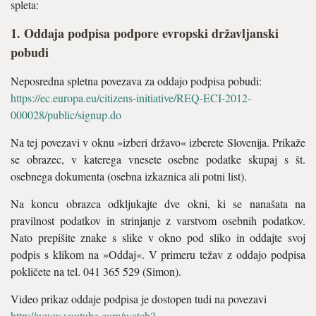
spleta:
1. Oddaja podpisa podpore evropski državljanski
pobudi
Neposredna spletna povezava za oddajo podpisa pobudi:
https://ec.europa.eu/citizens-initiative/REQ-ECI-2012-
000028/public/signup.do
Na tej povezavi v oknu »izberi državo« izberete Slovenija. Prikaže
se obrazec, v katerega vnesete osebne podatke skupaj s št.
osebnega dokumenta (osebna izkaznica ali potni list).
Na koncu obrazca odkljukajte dve okni, ki se nanašata na
pravilnost podatkov in strinjanje z varstvom osebnih podatkov.
Nato prepišite znake s slike v okno pod sliko in oddajte svoj
podpis s klikom na »Oddaj«. V primeru težav z oddajo podpisa
pokličete na tel. 041 365 529 (Simon).
Video prikaz oddaje podpisa je dostopen tudi na povezavi
http://www.youtube.com/watch?