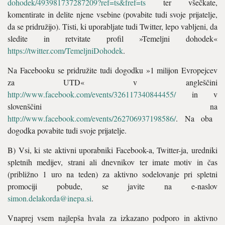
dohodek/493981737287209?ref=ts&fref=ts
ter všečkate,
komentirate in delite njene vsebine (povabite tudi svoje prijatelje,
da se pridružijo). Tisti, ki uporabljate tudi Twitter, lepo vabljeni, da
sledite in retvitate profil »Temeljni dohodek«
https://twitter.com/TemeljniDohodek
.
Na Facebooku se pridružite tudi dogodku »1 milijon Evropejcev
za UTD« v angleščini
http://www.facebook.com/events/326117340844455/
in v
slovenščini na
http://www.facebook.com/events/262706937198586/
. Na oba
dogodka povabite tudi svoje prijatelje.
B) Vsi, ki ste aktivni uporabniki Facebook-a, Twitter-ja, uredniki
spletnih medijev, strani ali dnevnikov ter imate motiv in čas
(približno 1 uro na teden) za aktivno sodelovanje pri spletni
promociji pobude, se javite na e-naslov
simon.delakorda@inepa.si
.
Vnaprej vsem najlepša hvala za izkazano podporo in aktivno