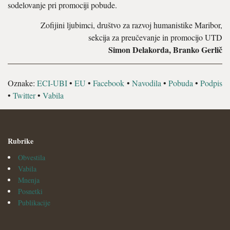
sodelovanje pri promociji pobude.
Zofijini ljubimci, društvo za razvoj humanistike Maribor,
sekcija za preučevanje in promocijo UTD
Simon Delakorda, Branko Gerlič
Oznake:
ECI-UBI
•
EU
•
Facebook
•
Navodila
•
Pobuda
•
Podpis
•
Twitter
•
Vabila
Rubrike
Obvestila
Vabila
Mnenja
Posnetki
Publikacije