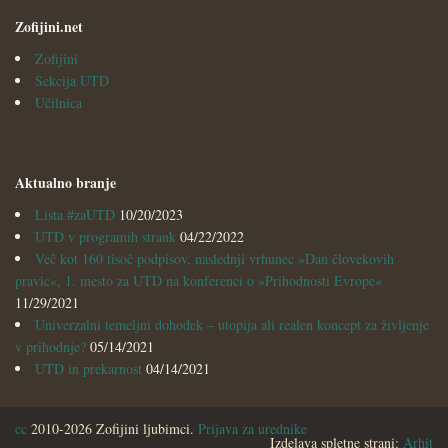
Zofijini.net
Zofijini
Sekcija UTD
Učilnica
Aktualno branje
Lista #zaUTD
10/20/2023
UTD v programih strank
04/22/2022
Več kot 160 tisoč podpisov, naslednji vrhunec »Dan človekovih
pravic«, 1. mesto za UTD na konferenci o »Prihodnosti Evrope«
11/29/2021
Univerzalni temeljni dohodek – utopija ali realen koncept za življenje
v prihodnje?
05/14/2021
UTD in prekarnost
04/14/2021
cc
2010-2026 Zofijini ljubimci.
Prijava za urednike
Izdelava spletne strani:
Arhit