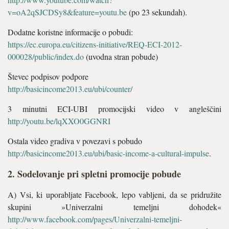
v=oA2qSJCDSy8&feature=youtu.be
(po 23 sekundah).
Dodatne koristne informacije o pobudi:
https://ec.europa.eu/citizens-initiative/REQ-ECI-2012-
000028/public/index.do
(uvodna stran pobude)
Števec podpisov podpore
http://basicincome2013.eu/ubi/counter/
3 minutni ECI-UBI promocijski video v angleščini
http://youtu.be/lqXXO0GGNRI
Ostala video gradiva v povezavi s pobudo
http://basicincome2013.eu/ubi/basic-income-a-cultural-impulse
.
2. Sodelovanje pri spletni promocije pobude
A) Vsi, ki uporabljate Facebook, lepo vabljeni, da se pridružite
skupini »Univerzalni temeljni dohodek«
http://www.facebook.com/pages/Univerzalni-temeljni-