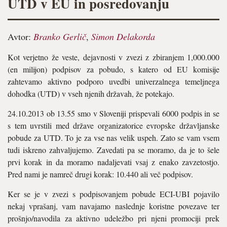
UTD v EU in posredovanju
Avtor:
Branko Gerlič
,
Simon Delakorda
Kot verjetno že veste, dejavnosti v zvezi z zbiranjem 1,000.000
(en milijon) podpisov za pobudo, s katero od EU komisije
zahtevamo aktivno podporo uvedbi univerzalnega temeljnega
dohodka (UTD) v vseh njenih državah, že potekajo.
24.10.2013 ob 13.55 smo v Sloveniji prispevali 6000 podpis in se
s tem uvrstili med države organizatorice evropske državljanske
pobude za UTD. To je za vse nas velik uspeh. Zato se vam vsem
tudi iskreno zahvaljujemo. Zavedati pa se moramo, da je to šele
prvi korak in da moramo nadaljevati vsaj z enako zavzetostjo.
Pred nami je namreč drugi korak: 10.440 ali več podpisov.
Ker se je v zvezi s podpisovanjem pobude ECI-UBI pojavilo
nekaj vprašanj, vam navajamo naslednje koristne povezave ter
prošnjo/navodila za aktivno udeležbo pri njeni promociji prek