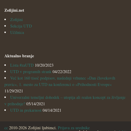
Zofijini.net
Zofijini
Sekcija UTD
Učilnica
Aktualno branje
Lista #zaUTD
10/20/2023
UTD v programih strank
04/22/2022
Več kot 160 tisoč podpisov, naslednji vrhunec »Dan človekovih
pravic«, 1. mesto za UTD na konferenci o »Prihodnosti Evrope«
11/29/2021
Univerzalni temeljni dohodek – utopija ali realen koncept za življenje
v prihodnje?
05/14/2021
UTD in prekarnost
04/14/2021
cc
2010-2026 Zofijini ljubimci.
Prijava za urednike