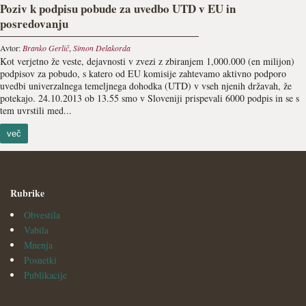
Poziv k podpisu pobude za uvedbo UTD v EU in
posredovanju
Avtor:
Branko Gerlič
,
Simon Delakorda
Kot verjetno že veste, dejavnosti v zvezi z zbiranjem 1,000.000 (en milijon)
podpisov za pobudo, s katero od EU komisije zahtevamo aktivno podporo
uvedbi univerzalnega temeljnega dohodka (UTD) v vseh njenih državah, že
potekajo. 24.10.2013 ob 13.55 smo v Sloveniji prispevali 6000 podpis in se s
tem uvrstili med...
več
Rubrike
Obvestila
Vabila
Mnenja
Posnetki
Publikacije