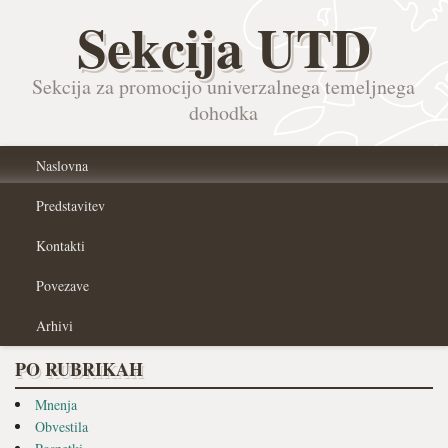
Sekcija UTD
Sekcija za promocijo univerzalnega temeljnega
dohodka
Naslovna
Predstavitev
Kontakti
Povezave
Arhivi
PO RUBRIKAH
Mnenja
Obvestila