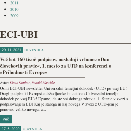
2011
2010
2009
ECI-UBI
OBVESTILA
29. 11. 2021
Več kot 160 tisoč podpisov, naslednji vrhunec »Dan
človekovih pravic«, 1. mesto za UTD na konferenci o
»Prihodnosti Evrope«
Avtor:
Klaus Sambor
,
Ronald Blaschke
Osmi ECI-UBI newsletter Univerzalni temeljni dohodek (UTD) po vsej EU!
Dragi podpisniki Evropske državljanske iniciative »Univerzalni temeljni
dohodek po vsej EU«! Upamo, da ste vsi dobrega zdravja. 1. Stanje v zvezi s
podpisovanjem EDI Kaj je starega in kaj novega V zvezi z UTD-jem je
ponovno veliko novega, a...
več
OBVESTILA
17. 6. 2020