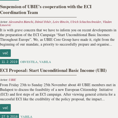
Suspension of UBIE’s cooperation with the ECI
Coordination Team
Avtor:
Alessandra Bianchi
,
Dániel Fehér
,
Leire Rincón
,
Ulrich Schachtschneider
,
Vladan
Lausevic
It is with grave concern that we have to inform you on recent developments in
the preparation of the ECI Campaign “Start Unconditional Basic Incomes
Throughout Europe”. We, as UBIE Core Group have made it, right from the
beginning of our mandate, a priority to successfully prepare and organise...
več
OBVESTILA
,
VABILA
11. 2. 2019
ECI Proposal: Start Unconditional Basic Income (UBI)
Avtor:
UBIE
From Friday 23th to Sunday 25th November about 40 UBIE members met in
Budapest to discuss the feasibility of a new European Citizenship Initiative
(ECI) and first steps of an ECI campaign. After viewing general criteria for a
successful ECI like the credibility of the policy proposal, the impact...
več
VABILA
27. 9. 2018