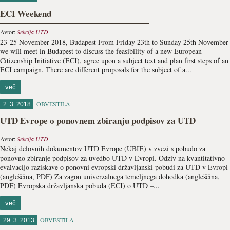
ECI Weekend
Avtor:
Sekcija UTD
23-25 November 2018, Budapest From Friday 23th to Sunday 25th November
we will meet in Budapest to discuss the feasibility of a new European
Citizenship Initiative (ECI), agree upon a subject text and plan first steps of an
ECI campaign. There are different proposals for the subject of a...
več
OBVESTILA
2. 3. 2018
UTD Evrope o ponovnem zbiranju podpisov za UTD
Avtor:
Sekcija UTD
Nekaj delovnih dokumentov UTD Evrope (UBIE) v zvezi s pobudo za
ponovno zbiranje podpisov za uvedbo UTD v Evropi. Odziv na kvantitativno
evalvacijo raziskave o ponovni evropski državljanski pobudi za UTD v Evropi
(angleščina, PDF) Za zagon univerzalnega temeljnega dohodka (angleščina,
PDF) Evropska državljanska pobuda (ECI) o UTD –...
več
OBVESTILA
29. 3. 2013