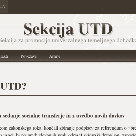
ICA
Sekcija UTD
Sekcija za promocijo univerzalnega temeljnega dohodk
takti
Povezave
Arhivi
a UTD?
za sedanje socialne transferje in z uvedbo novih davkov
tekom zakonskega roka, končali zbiranje podpisov za referendum o »
spel, bi po predvidevanjih vsak odrasel švicarski državljan, zaposle