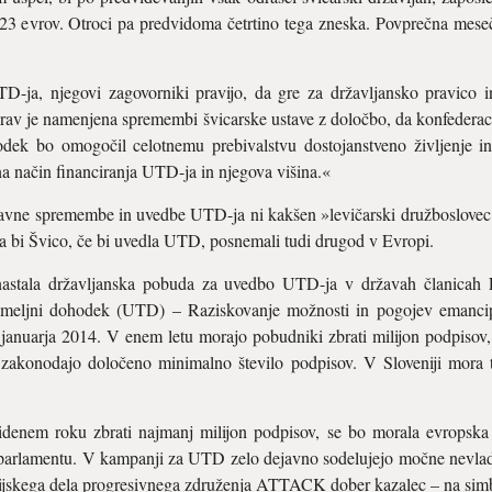
3 evrov. Otroci pa predvidoma četrtino tega zneska. Povprečna meseč
ja, njegovi zagovorniki pravijo, da gre za državljansko pravico i
rav je namenjena spremembi švicarske ustave z določbo, da konfederac
ek bo omogočil celotnemu prebivalstvu dostojanstveno življenje in 
 način financiranja UTD-ja in njegova višina.«
avne spremembe in uvedbe UTD-ja ni kakšen »levičarski družboslovec« a
da bi Švico, če bi uvedla UTD, posnemali tudi drugod v Evropi.
nastala državljanska pobuda za uvedbo UTD-ja v državah članicah 
emeljni dohodek (UTD) – Raziskovanje možnosti in pogojev emancipa
. januarja 2014. V enem letu morajo pobudniki zbrati milijon podpiso
o zakonodajo določeno minimalno število podpisov. V Sloveniji mora
enem roku zbrati najmanj milijon podpisov, se bo morala evropska k
parlamentu. V kampanji za UTD zelo dejavno sodelujejo močne nevladne
jskega dela progresivnega združenja ATTACK dober kazalec – na simbo