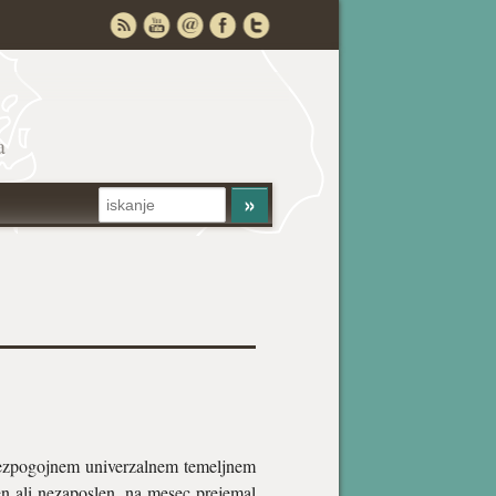
a
brezpogojnem univerzalnem temeljnem
n ali nezaposlen, na mesec prejemal