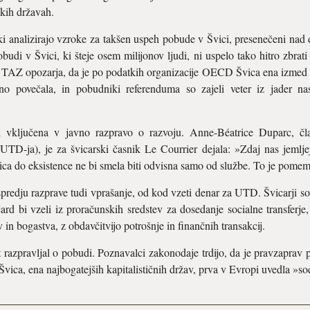
skih državah.
 ki analizirajo vzroke za takšen uspeh pobude v Švici, presenečeni na
budi v Švici, ki šteje osem milijonov ljudi, ni uspelo tako hitro zbrati
. TAZ opozarja, da je po podatkih organizacije OECD Švica ena izmed tr
o povečala, in pobudniki referenduma so zajeli veter iz jader nas
vključena v javno razpravo o razvoju. Anne-Béatrice Duparc, čl
D-ja), je za švicarski časnik Le Courrier dejala: »Zdaj nas jemljej
ica do eksistence ne bi smela biti odvisna samo od službe. To je pome
spredju razprave tudi vprašanje, od kod vzeti denar za UTD. Švicarji so
ard bi vzeli iz proračunskih sredstev za dosedanje socialne transferje,
 bogastva, z obdavčitvijo potrošnje in finančnih transakcij.
 razpravljal o pobudi. Poznavalci zakonodaje trdijo, da je pravzaprav pr
 Švica, ena najbogatejših kapitalističnih držav, prva v Evropi uvedla »s