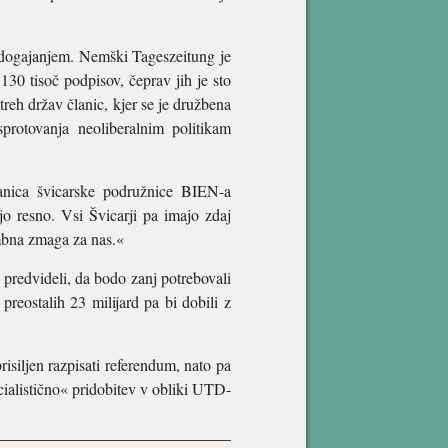
d dogajanjem. Nemški Tageszeitung je
 130 tisoč podpisov, čeprav jih je sto
eh držav članic, kjer se je družbena
protovanja neoliberalnim politikam
anica švicarske podružnice BIEN-a
o resno. Vsi Švicarji pa imajo zdaj
mbna zmaga za nas.«
 predvideli, da bodo zanj potrebovali
 preostalih 23 milijard pa bi dobili z
isiljen razpisati referendum, nato pa
ocialistično« pridobitev v obliki UTD-