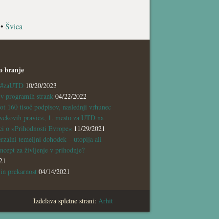
•
Švica
o branje
a #zaUTD
10/20/2023
 programih strank
04/22/2022
ot 160 tisoč podpisov, naslednji vrhunec
vekovih pravic«, 1. mesto za UTD na
ci o »Prihodnosti Evrope«
11/29/2021
rzalni temeljni dohodek – utopija ali
ncept za življenje v prihodnje?
21
n prekarnost
04/14/2021
Izdelava spletne strani:
Arhit