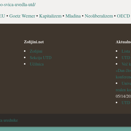
o-svica-uvedla-utd/
EU
•
Goetz Werner
•
Kapitalizem
•
Mladina
•
Neoliberalizem
•
OECD
Zofijini.net
Aktualn
Zofijini
List
Sekcija UTD
UTD v
Učilnica
Več k
»Dan člo
konferen
Unive
realen ko
05/14/20
UTD i
za urednike