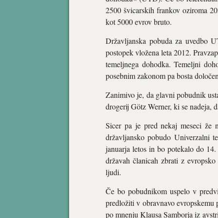
2500 švicarskih frankov oziroma 202
kot 5000 evrov bruto.
Državljanska pobuda za uvedbo UTD-
postopek vložena leta 2012. Pravzap
temeljnega dohodka. Temeljni dohod
posebnim zakonom pa bosta določena
Zanimivo je, da glavni pobudnik ust
drogerij Götz Werner, ki se nadeja, 
Sicer pa je pred nekaj meseci že 
državljansko pobudo Univerzalni t
januarja letos in bo potekalo do 14
državah članicah zbrati z evropsk
ljudi.
Če bo pobudnikom uspelo v predvid
predložiti v obravnavo evropskemu 
po mnenju Klausa Samborja iz avstri