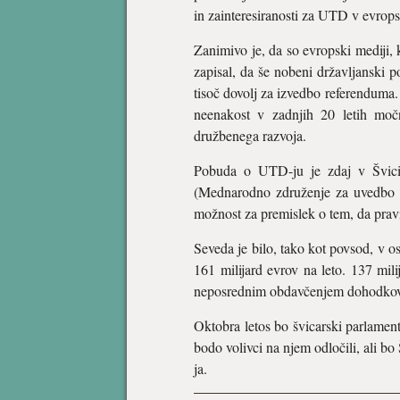
in zainteresiranosti za UTD v evrop
Zanimivo je, da so evropski mediji,
zapisal, da še nobeni državljanski po
tisoč dovolj za izvedbo referenduma
neenakost v zadnjih 20 letih močn
družbenega razvoja.
Pobuda o UTD-ju je zdaj v Švici 
(Mednarodno združenje za uvedbo UT
možnost za premislek o tem, da prav
Seveda je bilo, tako kot povsod, v o
161 milijard evrov na leto. 137 milij
neposrednim obdavčenjem dohodkov in
Oktobra letos bo švicarski parlament
bodo volivci na njem odločili, ali bo
ja.