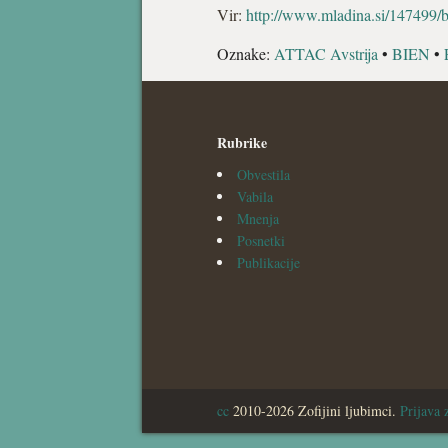
Vir:
http://www.mladina.si/147499/b
Oznake:
ATTAC Avstrija
•
BIEN
•
Rubrike
Obvestila
Vabila
Mnenja
Posnetki
Publikacije
cc
2010-2026 Zofijini ljubimci.
Prijava 