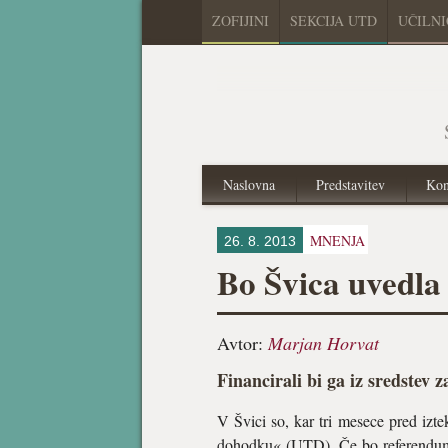
ZOFIJINI
SEKCIJA UTD
UČILN
Naslovna
Predstavitev
Kon
MNENJA
26. 8. 2013
Bo Švica uvedl
Avtor:
Marjan Horvat
Financirali bi ga iz sredstev 
V Švici so, kar tri mesece pred iz
dohodku« (UTD). Če bo referendum u