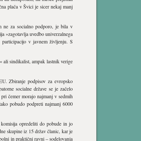
na plača v Švici je sicer nekaj manj
n ne za socialno podporo, je bila v
ija »zagotavlja uvedbo univerzalnega
participacijo v javnem življenju. S
li sindikalist, ampak lastnik verige
EU. Zbiranje podpisov za evropsko
torne socialne države se je začelo
v, pri čemer morajo najmanj v sedmih
 tako pobudo podpreti najmanj 6000
omisija opredeliti do pobude in jo
 skupine iz 15 držav članic, kar je
lni in praktični ravni – sodelovanja