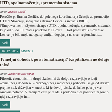
UTD, opolnomočenje, sprememba sistema
Avtor:
Branko Gerlič
Poročilo g. Branka Gerliča, dolgoletnega koordinatorja Sekcije za promocijo
UTD v Sloveniji, sedaj člana stranke Levica, s srečanja #BGE,
#Empowerment, »Systemchange (UTD, opolnomočenje, sprememba sistema),
ki je od 8. do 10. marca potekalo v Celovcu Kot predstavnik slovenske
Levice, je bila moja naloga spremljati dogajanja na sicer regionalnem,...
več
MNENJA
16. 12. 2017
Temeljni dohodek po avtomatizaciji? Kapitalizem ne deluje
tako!
Avtor:
Katharina Nieswandt
Filozofi, ekonomisti in drugi akademiki že dolgo razpravljajo o ideji
»temeljnega dohodka« – brezpogojnega mesečnega prihodka, ki ga od države
prejme vsak državljan v znesku, ki je dovolj visok, da lahko pokrije vse
osnovne potrebe. V zadnjem času je ta ideja pridobila tudi političen zagon: o
njej razpravljajo in...
več