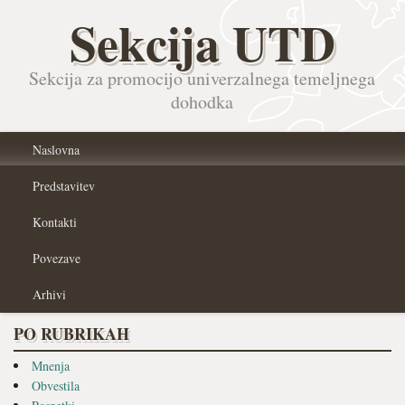
Sekcija UTD
Sekcija za promocijo univerzalnega temeljnega
dohodka
Naslovna
Predstavitev
Kontakti
Povezave
Arhivi
PO RUBRIKAH
Mnenja
Obvestila