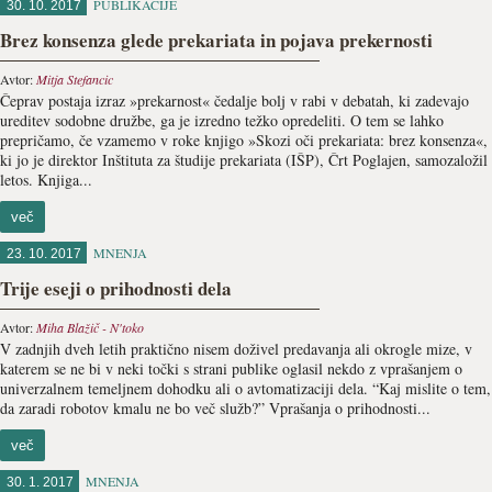
PUBLIKACIJE
30. 10. 2017
Brez konsenza glede prekariata in pojava prekernosti
Avtor:
Mitja Stefancic
Čeprav postaja izraz »prekarnost« čedalje bolj v rabi v debatah, ki zadevajo
ureditev sodobne družbe, ga je izredno težko opredeliti. O tem se lahko
prepričamo, če vzamemo v roke knjigo »Skozi oči prekariata: brez konsenza«,
ki jo je direktor Inštituta za študije prekariata (IŠP), Črt Poglajen, samozaložil
letos. Knjiga...
več
MNENJA
23. 10. 2017
Trije eseji o prihodnosti dela
Avtor:
Miha Blažič - N'toko
V zadnjih dveh letih praktično nisem doživel predavanja ali okrogle mize, v
katerem se ne bi v neki točki s strani publike oglasil nekdo z vprašanjem o
univerzalnem temeljnem dohodku ali o avtomatizaciji dela. “Kaj mislite o tem,
da zaradi robotov kmalu ne bo več služb?” Vprašanja o prihodnosti...
več
MNENJA
30. 1. 2017