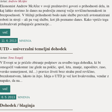
Avtor:
Andrew McAfee
Ekonomist Andrew McAfee v svoji predstavitvi govori o prihodnosti dela, in
kaj lahko storimo že danes na področju zmeraj večje revščine/neenakosti in
brezposelnosti. V bližnji prihodnosti bodo naše službe prevzeli avtomatizirani
roboti in stroji – ali pa vsaj službe, kot jih poznamo danes. Kako vpričo tega
izobraževati prihajajoče generacije...
več
MNENJA
11. 6. 2013
UTD – univerzalni temeljni dohodek
Avtor:
Tone Švagelj
V Evropi se je pričelo zbiranje podpisov za uvedbo tega dohodka, ki bi
omogočil vsakomur (ne glede na poklic, spol, leta, znanje, zaposlitev, raso,
versko usmerjenost, itd…) pravico živeti brez strahu pred revščino,
brezdomstvom, lakoto in žejo. Ideja o UTD je več kot hvalevredna, vendar z
napako, da na...
več
MNENJA
6. 5. 2013
Dohodek / blaginja