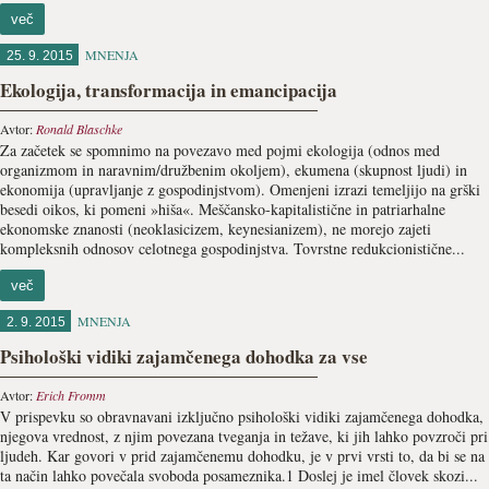
več
MNENJA
25. 9. 2015
Ekologija, transformacija in emancipacija
Avtor:
Ronald Blaschke
Za začetek se spomnimo na povezavo med pojmi ekologija (odnos med
organizmom in naravnim/družbenim okoljem), ekumena (skupnost ljudi) in
ekonomija (upravljanje z gospodinjstvom). Omenjeni izrazi temeljijo na grški
besedi oikos, ki pomeni »hiša«. Meščansko-kapitalistične in patriarhalne
ekonomske znanosti (neoklasicizem, keynesianizem), ne morejo zajeti
kompleksnih odnosov celotnega gospodinjstva. Tovrstne redukcionistične...
več
MNENJA
2. 9. 2015
Psihološki vidiki zajamčenega dohodka za vse
Avtor:
Erich Fromm
V prispevku so obravnavani izključno psihološki vidiki zajamčenega dohodka,
njegova vrednost, z njim povezana tveganja in težave, ki jih lahko povzroči pri
ljudeh. Kar govori v prid zajamčenemu dohodku, je v prvi vrsti to, da bi se na
ta način lahko povečala svoboda posameznika.1 Doslej je imel človek skozi...