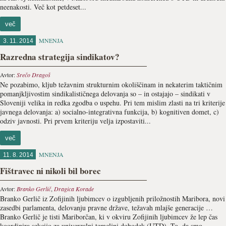
neenakosti. Več kot petdeset...
več
MNENJA
3. 11. 2014
Razredna strategija sindikatov?
Avtor:
Srečo Dragoš
Ne pozabimo, kljub težavnim strukturnim okoliščinam in nekaterim taktičnim
pomanjkljivostim sindikalističnega delovanja so – in ostajajo – sindikati v
Sloveniji velika in redka zgodba o uspehu. Pri tem mislim zlasti na tri kriterije
javnega delovanja: a) socialno-integrativna funkcija, b) kognitiven domet, c)
odziv javnosti. Pri prvem kriteriju velja izpostaviti...
več
MNENJA
11. 8. 2014
Fištravec ni nikoli bil borec
Avtor:
Branko Gerlič
,
Dragica Korade
Branko Gerlič iz Zofijinih ljubimcev o izgubljenih priložnostih Maribora, novi
zasedbi parlamenta, delovanju pravne države, težavah mlajše generacije …
Branko Gerlič je tisti Mariborčan, ki v okviru Zofijinih ljubimcev že lep čas
koordinira sekcijo za univerzalni temeljni dohodek (UTD). To, da smo