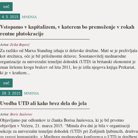
več
MNENJA
4. 5. 2015
Vstopamo v kapitalizem, v katerem bo premoženje v rokah
rentne plutokracije
Avtor:
Erika Repovž
Za razliko od Marxa Standing izhaja iz delavske družine. Mati se je preživljala
kot strežnica, oče je bil priložnostni delavec. Soustanovitelj mednarodne
organizacije za univerzalni temeljni dohodek (UTD) in britanski ekonomist je
znan širšemu krogu bralcev od leta 2011, ko je izšla njegova knjiga Prekariat,
ki je v kratkem...
več
MNENJA
28. 3. 2015
Uvedba UTD ali kako brez dela do jela
Avtor:
Boris Jaušovec
Objavljamo par odlomkov iz članka Borisa Jaušoveca, ki je bil prvotno
objavljen v Večeru, 21. marca 2015. “Minula dva dni je bila v organizaciji
sekcije za univerzalni temeljni dohodek (UTD) pri Zofijinih ljubimcih, društvu
za razvoj humanistike, v Mariboru mednarodna konferenca o UTD in družbeni