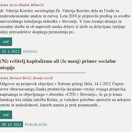
Avtor:
Ervin Hladnik Milharčič
dr. Valerija Korošec sociologinja Dr. Valerija Korošec dela na Uradu za
makroekonomske analize in razvoj. Leta 2010 je pripravila predlog za uvedbo
univerzalnega temeljnega dohodka v Sloveniji. V času rezanja denarja za
socialne službe in ob napovedi umika države iz skrbi za državljana vpeljuje
idejo prerazdelitve skupnega premoženja po...
več
MNENJA
23. 1. 2012
(Ni) rešitelj kapitalizma ali (še manj) primer socialne
utopije
Avtor:
Bernard Brščič
,
Branko Gerlič
Odgovor na prispevek objavljen v Sobotni prilogi Dela, 14.1.2012 Čeprav
avtor obravnavanega članka predstavlja skrajšano verzijo svojega prispevka,
napisanega in objavljenega v zborniku »UTD v Sloveniji«, ki ga je konec
lanskega leta izdala založba Krtina, je vsekakor potrebno opozoriti na nekatere
zmote in nedoslednosti, katerih namen je prek posameznih,...
več
PUBLIKACIJE
28. 12. 2011