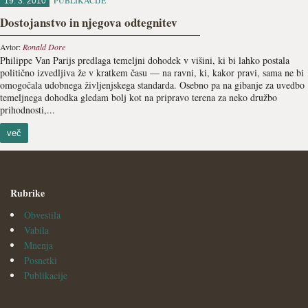
PUBLIKACIJE
19. 3. 2010
Dostojanstvo in njegova odtegnitev
Avtor:
Ronald Dore
Philippe Van Parijs predlaga temeljni dohodek v višini, ki bi lahko postala
politično izvedljiva že v kratkem času — na ravni, ki, kakor pravi, sama ne bi
omogočala udobnega življenjskega standarda. Osebno pa na gibanje za uvedbo
temeljnega dohodka gledam bolj kot na pripravo terena za neko družbo
prihodnosti,...
več
Rubrike
Obvestila
Vabila
Mnenja
Posnetki
Publikacije