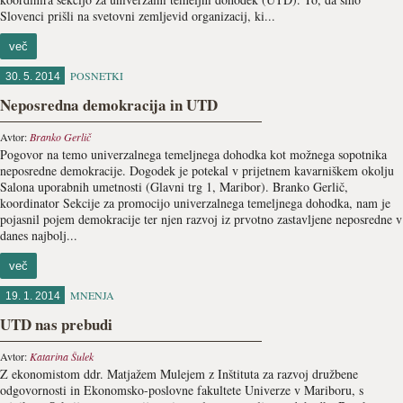
Slovenci prišli na svetovni zemljevid organizacij, ki...
več
POSNETKI
30. 5. 2014
Neposredna demokracija in UTD
Avtor:
Branko Gerlič
Pogovor na temo univerzalnega temeljnega dohodka kot možnega sopotnika
neposredne demokracije. Dogodek je potekal v prijetnem kavarniškem okolju
Salona uporabnih umetnosti (Glavni trg 1, Maribor). Branko Gerlič,
koordinator Sekcije za promocijo univerzalnega temeljnega dohodka, nam je
pojasnil pojem demokracije ter njen razvoj iz prvotno zastavljene neposredne v
danes najbolj...
več
MNENJA
19. 1. 2014
UTD nas prebudi
Avtor:
Katarina Šulek
Z ekonomistom ddr. Matjažem Mulejem z Inštituta za razvoj družbene
odgovornosti in Ekonomsko-poslovne fakultete Univerze v Mariboru, s