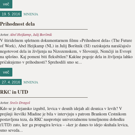
več
MNENJA
19. 5. 2016
Prihodnost dela
Avtor:
Abel Heijkamp
,
Julij Borštnik
V štiridelnem spletnem dokumentarnem filmu »Prihodnost dela« (The Future
of Work), Abel Heijkamp (NL) in Julij Borštnik (SI) raziskujeta naraščajočo
negotovost dela in življenja na Nizozemskem, v Sloveniji, Nemčiji in Evropi
na splošno. Kaj pomeni biti fleksibilen? Kakšne pogoje dela in življenja lahko
pričakujemo v prihodnosti? Sprehodili smo se...
več
MNENJA
27. 4. 2016
RKC in UTD
Avtor:
Srečo Dragoš
Kdo se je dejansko izgubil, levica v desnih idejah ali desnica v levih? V
prejšnji številki Mladine je bila v intervjuju s patrom Brankom Cestnikom
postavljena teza, da RKC nasprotuje univerzalnemu temeljnemu dohodku
(UTD) zato, ker ga propagira levica – »ker je danes to idejo skuhala levica,
smo seveda...