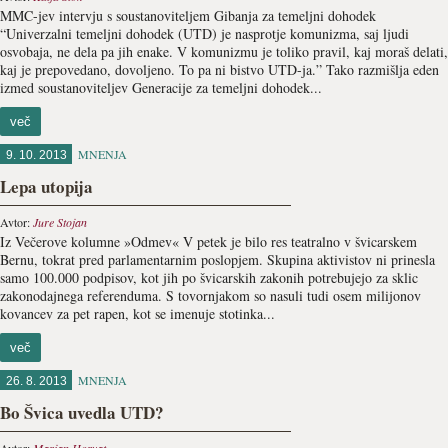
MMC-jev intervju s soustanoviteljem Gibanja za temeljni dohodek
“Univerzalni temeljni dohodek (UTD) je nasprotje komunizma, saj ljudi
osvobaja, ne dela pa jih enake. V komunizmu je toliko pravil, kaj moraš delati,
kaj je prepovedano, dovoljeno. To pa ni bistvo UTD-ja.” Tako razmišlja eden
izmed soustanoviteljev Generacije za temeljni dohodek...
več
MNENJA
9. 10. 2013
Lepa utopija
Avtor:
Jure Stojan
Iz Večerove kolumne »Odmev« V petek je bilo res teatralno v švicarskem
Bernu, tokrat pred parlamentarnim poslopjem. Skupina aktivistov ni prinesla
samo 100.000 podpisov, kot jih po švicarskih zakonih potrebujejo za sklic
zakonodajnega referenduma. S tovornjakom so nasuli tudi osem milijonov
kovancev za pet rapen, kot se imenuje stotinka...
več
MNENJA
26. 8. 2013
Bo Švica uvedla UTD?