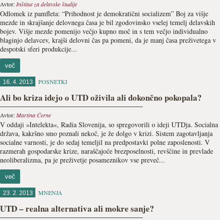
Avtor:
Inštitut za delavske študije
Odlomek iz pamfleta: “Prihodnost je demokratični socializem” Boj za višje
mezde in skrajšanje delovnega časa je bil zgodovinsko vselej temelj delavskih
bojev. Višje mezde pomenijo večjo kupno moč in s tem večjo individualno
blaginjo delavcev, krajši delovni čas pa pomeni, da je manj časa preživetega v
despotski sferi produkcije...
več
POSNETKI
16. 4. 2013
Ali bo kriza idejo o UTD oživila ali dokončno pokopala?
Avtor:
Martina Černe
V oddaji »Intelekta«, Radia Slovenija, so spregovorili o ideji UTDja. Socialna
država, kakršno smo poznali nekoč, je že dolgo v krizi. Sistem zagotavljanja
socialne varnosti, je do sedaj temeljil na predpostavki polne zaposlenosti. V
razmerah gospodarske krize, naraščajoče brezposelnosti, revščine in prevlade
neoliberalizma, pa je preživetje posameznikov vse preveč...
več
MNENJA
23. 2. 2013
UTD – realna alternativa ali mokre sanje?