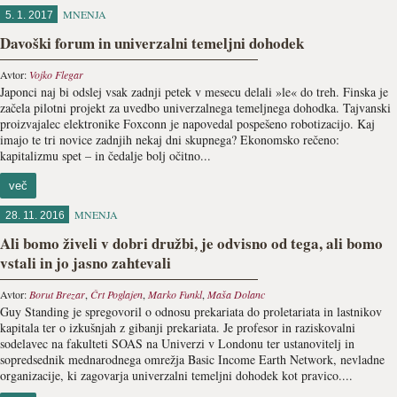
MNENJA
5. 1. 2017
Davoški forum in univerzalni temeljni dohodek
Avtor:
Vojko Flegar
Japonci naj bi odslej vsak zadnji petek v mesecu delali »le« do treh. Finska je
začela pilotni projekt za uvedbo univerzalnega temeljnega dohodka. Tajvanski
proizvajalec elektronike Foxconn je napovedal pospešeno robotizacijo. Kaj
imajo te tri novice zadnjih nekaj dni skupnega? Ekonomsko rečeno:
kapitalizmu spet – in čedalje bolj očitno...
več
MNENJA
28. 11. 2016
Ali bomo živeli v dobri družbi, je odvisno od tega, ali bomo
vstali in jo jasno zahtevali
Avtor:
Borut Brezar
,
Črt Poglajen
,
Marko Funkl
,
Maša Dolanc
Guy Standing je spregovoril o odnosu prekariata do proletariata in lastnikov
kapitala ter o izkušnjah z gibanji prekariata. Je profesor in raziskovalni
sodelavec na fakulteti SOAS na Univerzi v Londonu ter ustanovitelj in
sopredsednik mednarodnega omrežja Basic Income Earth Network, nevladne
organizacije, ki zagovarja univerzalni temeljni dohodek kot pravico....