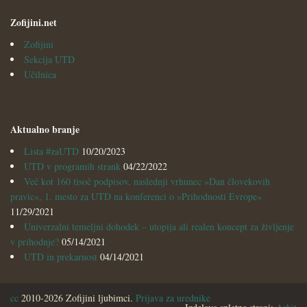
Zofijini.net
Zofijini
Sekcija UTD
Učilnica
Aktualno branje
Lista #zaUTD
10/20/2023
UTD v programih strank
04/22/2022
Več kot 160 tisoč podpisov, naslednji vrhunec »Dan človekovih
pravic«, 1. mesto za UTD na konferenci o »Prihodnosti Evrope«
11/29/2021
Univerzalni temeljni dohodek – utopija ali realen koncept za življenje
v prihodnje?
05/14/2021
UTD in prekarnost
04/14/2021
cc
2010-2026 Zofijini ljubimci.
Prijava za urednike