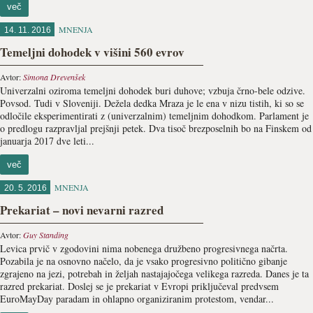
več
MNENJA
14. 11. 2016
Temeljni dohodek v višini 560 evrov
Avtor:
Simona Drevenšek
Univerzalni oziroma temeljni dohodek buri duhove; vzbuja črno-bele odzive.
Povsod. Tudi v Sloveniji. Dežela dedka Mraza je le ena v nizu tistih, ki so se
odločile eksperimentirati z (univerzalnim) temeljnim dohodkom. Parlament je
o predlogu razpravljal prejšnji petek. Dva tisoč brezposelnih bo na Finskem od
januarja 2017 dve leti...
več
MNENJA
20. 5. 2016
Prekariat – novi nevarni razred
Avtor:
Guy Standing
Levica prvič v zgodovini nima nobenega družbeno progresivnega načrta.
Pozabila je na osnovno načelo, da je vsako progresivno politično gibanje
zgrajeno na jezi, potrebah in željah nastajajočega velikega razreda. Danes je ta
razred prekariat. Doslej se je prekariat v Evropi priključeval predvsem
EuroMayDay paradam in ohlapno organiziranim protestom, vendar...