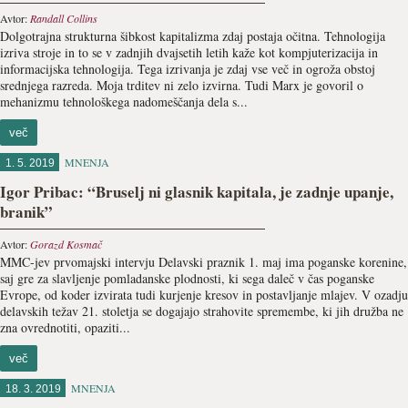
Avtor:
Randall Collins
Dolgotrajna strukturna šibkost kapitalizma zdaj postaja oči­tna. Tehnologija
izriva stroje in to se v zadnjih dvajsetih letih kaže kot kompjuterizacija in
informacijska tehnologija. Tega izrivanja je zdaj vse več in ogroža obstoj
srednjega razreda. Moja trditev ni zelo izvirna. Tudi Marx je govoril o
mehanizmu tehnološkega nadomeščanja dela s...
več
MNENJA
1. 5. 2019
Igor Pribac: “Bruselj ni glasnik kapitala, je zadnje upanje,
branik”
Avtor:
Gorazd Kosmač
MMC-jev prvomajski intervju Delavski praznik 1. maj ima poganske korenine,
saj gre za slavljenje pomladanske plodnosti, ki sega daleč v čas poganske
Evrope, od koder izvirata tudi kurjenje kresov in postavljanje mlajev. V ozadju
delavskih težav 21. stoletja se dogajajo strahovite spremembe, ki jih družba ne
zna ovrednotiti, opaziti...
več
MNENJA
18. 3. 2019