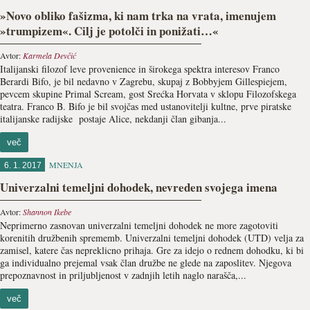
»Novo obliko fašizma, ki nam trka na vrata, imenujem
»trumpizem«. Cilj je potolči in ponižati…«
Avtor:
Karmela Devčić
Italijanski filozof leve provenience in širokega spektra interesov Franco
Berardi Bifo, je bil nedavno v Zagrebu, skupaj z Bobbyjem Gillespiejem,
pevcem skupine Primal Scream, gost Srećka Horvata v sklopu Filozofskega
teatra. Franco B. Bifo je bil svojčas med ustanovitelji kultne, prve piratske
italijanske radijske postaje Alice, nekdanji član gibanja...
več
MNENJA
6. 1. 2017
Univerzalni temeljni dohodek, nevreden svojega imena
Avtor:
Shannon Ikebe
Neprimerno zasnovan univerzalni temeljni dohodek ne more zagotoviti
korenitih družbenih sprememb. Univerzalni temeljni dohodek (UTD) velja za
zamisel, katere čas nepreklicno prihaja. Gre za idejo o rednem dohodku, ki bi
ga individualno prejemal vsak član družbe ne glede na zaposlitev. Njegova
prepoznavnost in priljubljenost v zadnjih letih naglo narašča,...
več