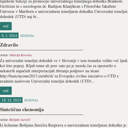
tajnikom Sekcije za promocijo univerzalnega temeljnega dohodka Brankom
Gerličem in s sociologom dr. Rudijem Klanjškom s Filozofske fakultete
Univerze v Mariboru o univerzalnem temeljnem dohodku Univerzalni temeljni
dohodek (UTD) naj bi...
več
MNENJA
6. 1. 2014
Zdravilo
Avtor:
Valerija Korošec
Za univerzalni temeljni dohodek ve v Sloveniji v tem trenutku veliko več ljudi
kot leto poprej. Kljub temu ali prav zato pa je morda čas za opozorilo o
nekaterih napačnih interpretacijah zbiranja podpisov na strani
http://basicincome2013.eu/ubi/sl/ za Evropsko civilno iniciativo o UTD z
uradnim naslovom Univerzalni temeljni dohodek (UTD)...
več
MNENJA
19. 12. 2013
Sintetična ekonomija
Avtor:
Boštjan Jurečič
Iz kolumne Boštjana Jurečiča Razprava o univerzalnem temeljnem dohodku je