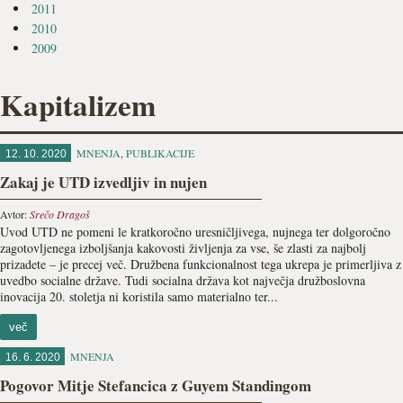
2011
2010
2009
Kapitalizem
MNENJA
,
PUBLIKACIJE
12. 10. 2020
Zakaj je UTD izvedljiv in nujen
Avtor:
Srečo Dragoš
Uvod UTD ne pomeni le kratkoročno uresničljivega, nujnega ter dolgoročno
zagotovljenega izboljšanja kakovosti življenja za vse, še zlasti za najbolj
prizadete – je precej več. Družbena funkcionalnost tega ukrepa je primerljiva z
uvedbo socialne države. Tudi socialna država kot največja družboslovna
inovacija 20. stoletja ni koristila samo materialno ter...
več
MNENJA
16. 6. 2020
Pogovor Mitje Stefancica z Guyem Standingom