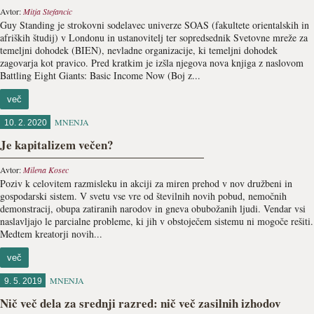
Avtor:
Mitja Stefancic
Guy Standing je strokovni sodelavec univerze SOAS (fakultete orientalskih in
afriških študij) v Londonu in ustanovitelj ter sopredsednik Svetovne mreže za
temeljni dohodek (BIEN), nevladne organizacije, ki temeljni dohodek
zagovarja kot pravico. Pred kratkim je izšla njegova nova knjiga z naslovom
Battling Eight Giants: Basic Income Now (Boj z...
več
MNENJA
10. 2. 2020
Je kapitalizem večen?
Avtor:
Milena Kosec
Poziv k celovitem razmisleku in akciji za miren prehod v nov družbeni in
gospodarski sistem. V svetu vse vre od številnih novih pobud, nemočnih
demonstracij, obupa zatiranih narodov in gneva obubožanih ljudi. Vendar vsi
naslavljajo le parcialne probleme, ki jih v obstoječem sistemu ni mogoče rešiti.
Medtem kreatorji novih...
več
MNENJA
9. 5. 2019
Nič več dela za srednji razred: nič več zasilnih izhodov