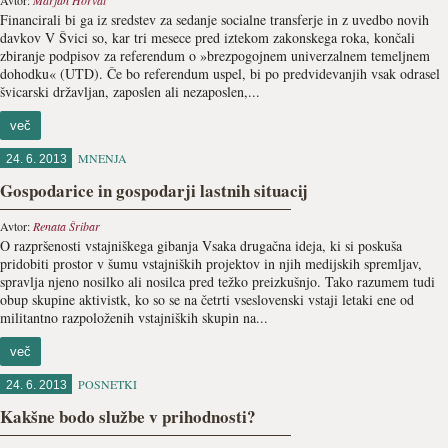
Avtor:
Marjan Horvat
Financirali bi ga iz sredstev za sedanje socialne transferje in z uvedbo novih
davkov V Švici so, kar tri mesece pred iztekom zakonskega roka, končali
zbiranje podpisov za referendum o »brezpogojnem univerzalnem temeljnem
dohodku« (UTD). Če bo referendum uspel, bi po predvidevanjih vsak odrasel
švicarski državljan, zaposlen ali nezaposlen,...
več
MNENJA
24. 6. 2013
Gospodarice in gospodarji lastnih situacij
Avtor:
Renata Šribar
O razpršenosti vstajniškega gibanja Vsaka drugačna ideja, ki si poskuša
pridobiti prostor v šumu vstajniških projektov in njih medijskih spremljav,
spravlja njeno nosilko ali nosilca pred težko preizkušnjo. Tako razumem tudi
obup skupine aktivistk, ko so se na četrti vseslovenski vstaji letaki ene od
militantno razpoloženih vstajniških skupin na...
več
POSNETKI
24. 6. 2013
Kakšne bodo službe v prihodnosti?