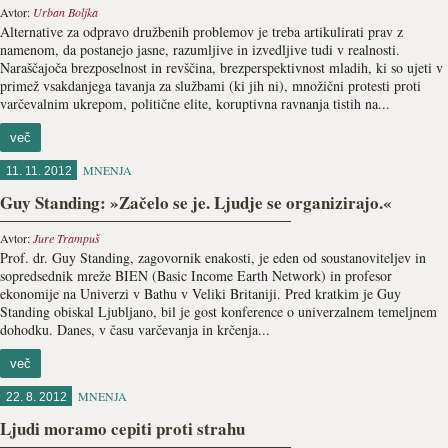
Avtor:
Urban Boljka
Alternative za odpravo družbenih problemov je treba artikulirati prav z
namenom, da postanejo jasne, razumljive in izvedljive tudi v realnosti.
Naraščajoča brezposelnost in revščina, brezperspektivnost mladih, ki so ujeti v
primež vsakdanjega tavanja za službami (ki jih ni), množični protesti proti
varčevalnim ukrepom, politične elite, koruptivna ravnanja tistih na...
več
MNENJA
11. 11. 2012
Guy Standing: »Začelo se je. Ljudje se organizirajo.«
Avtor:
Jure Trampuš
Prof. dr. Guy Standing, zagovornik enakosti, je eden od soustanoviteljev in
sopredsednik mreže BIEN (Basic Income Earth Network) in profesor
ekonomije na Univerzi v Bathu v Veliki Britaniji. Pred kratkim je Guy
Standing obiskal Ljubljano, bil je gost konference o univerzalnem temeljnem
dohodku. Danes, v času varčevanja in krčenja...
več
MNENJA
22. 8. 2012
Ljudi moramo cepiti proti strahu