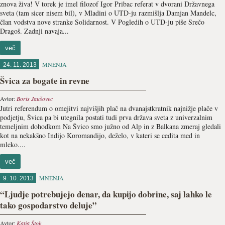
znova živa! V torek je imel filozof Igor Pribac referat v dvorani Državnega
sveta (tam sicer nisem bil), v Mladini o UTD-ju razmišlja Damjan Mandelc,
član vodstva nove stranke Solidarnost. V Pogledih o UTD-ju piše Srečo
Dragoš. Zadnji navaja...
več
MNENJA
24. 11. 2013
Švica za bogate in revne
Avtor:
Boris Jaušovec
Jutri referendum o omejitvi najvišjih plač na dvanajstkratnik najnižje plače v
podjetju, Švica pa bi utegnila postati tudi prva država sveta z univerzalnim
temeljnim dohodkom Na Švico smo južno od Alp in z Balkana zmeraj gledali
kot na nekakšno Indijo Koromandijo, deželo, v kateri se cedita med in
mleko....
več
MNENJA
9. 10. 2013
“Ljudje potrebujejo denar, da kupijo dobrine, saj lahko le
tako gospodarstvo deluje”
Avtor:
Katja Štok