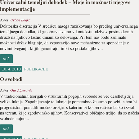
Univerzalni temeljni dohodek – Meje in možnosti njegove
implementacije
Avtor:
Urban Boljka
Doktorska disertacija V središču našega raziskovanja bo predlog univerzalnega
temeljnega dohodka, ki ga obravnavamo v kontekstu odzivov postmodernih
družb na njihovo lastno dinamiko delovanja. Pri tem nas bodo zanimale
možnosti držav blaginje, da vzpostavijo nove mehanizme za spopadanje z
novimi tveganji, ki jih generirajo, in ki so postala njihov...
več
PUBLIKACIJE
10. 4. 2010
O svobodi
Avtor:
Gar Alperovitz
V tradicionalnih teorijah o strukturnih pogojih svobode že več desetletij zija
velika luknja. Zapolnjevanje te luknje je pomembno že samo po sebi; s tem bi
progresistom ponudili močno orožje, s katerim bi konservativce lahko izzvali
na terenu, ki je zgodovinsko njihov. Konservativci običajno trdijo, da so načela
svobode nujno...
več