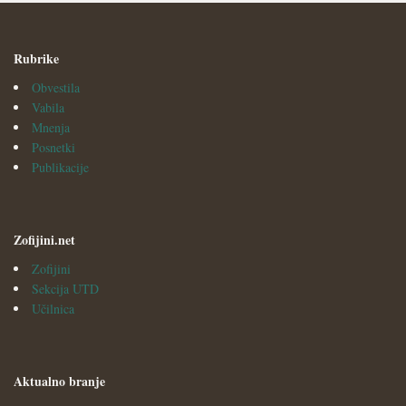
Rubrike
Obvestila
Vabila
Mnenja
Posnetki
Publikacije
Zofijini.net
Zofijini
Sekcija UTD
Učilnica
Aktualno branje