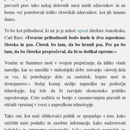
prevzeli prav tako nekaj delovnih mest naših zdravnikov in ne
bomo več potrebovali toliko človeških zdravnikov, kot jih imamo
danes.
To bo kot prihodnost, ki mi jo je nekoč
opisal
direktor Autodeska,
»Tovarne prihodnosti bodo imele le dva zaposlena:
Carl Bass:
človeka in psa. Človek bo tam, da bo hranil psa. Pes pa bo
tam, da bo človeku preprečeval, da bi se dotikal opreme.«
Vendar se Summers moti v svojem prepričanju, da lahko vlade
naredijo, kar so naredile v industrijski dobi: ustvarijo »dovolj dela
za vse, ki potrebujejo delo za zaslužek, kupno moč in
dostojanstvo.« Sedaj komaj sledijo napredku na področju
tehnologije, kaj šele da bi razvijale ekonomsko politiko
zaposlovanja. Celo sodišča se borijo z razumevanjem pravnih in
etičnih vprašanj v zvezi z napredkom tehnologije.
Tako oni, kot naši oblikovalci politik se spopadajo s tem, kako
zaščititi naše podatke in zasebne informacije, kako nadzorovati
kabelske in internetne monopolije, kako regulirati napredek na