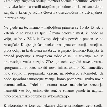
Zaradi tega zagotovo obstaja možnost socialnih nemirov; vendar bi
prav tako lahko ustvarili utopično prihodnost, o kateri smo dolgo
sanjali, v kateri je večina človeštva osredotočena na ustvarjalnost
in razsvetljenje.
Ne glede na to, imamo v najboljšem primeru še 10 do 15 let, v
katerih je še vloga za ljudi. Število delovnih mest, ki bodo na
voljo, se bo v ZDA in Evropi dejansko povečalo preden se bo
zmanjšalo. Kitajski je čas potekel, ker njena ekonomija temelji na
proizvodnji in ta delovna mesta že izginjajo. Ironično Kitajska ta
propad pospešuje z uvajanjem robotike in 3D tiskanja. Ko se
proizvodnja vrača nazaj v ZDA, je treba zgraditi nove tovarne,
sprogramirati robote, razviti novo infrastrukturo. Za namestitev
nove strojne in programske opreme na obstoječe avtomobile, da
bodo sposobni samostojne vožnje, bomo potrebovali veliko novih
avtomehanikov. Izdelati moramo nove medicinske senzorje,
namestiti vse bolj učinkovite sončne solarne panele in napisati
novo programsko opremo za avtomatizacijo.
Kratkoročno je torej za nekatere države prihodnost zelo svetla,