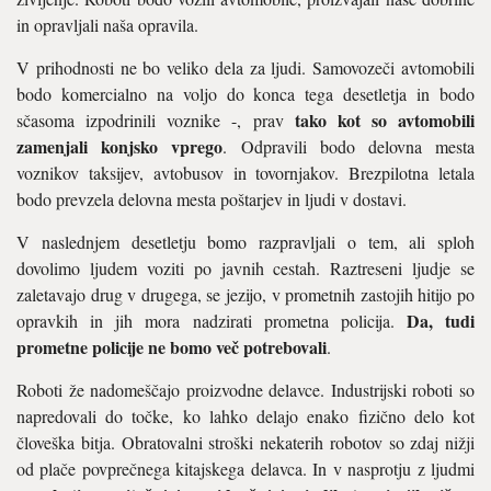
in opravljali naša opravila.
V prihodnosti ne bo veliko dela za ljudi. Samovozeči avtomobili
bodo komercialno na voljo do konca tega desetletja in bodo
tako kot so avtomobili
sčasoma izpodrinili voznike -, prav
zamenjali konjsko vprego
. Odpravili bodo delovna mesta
voznikov taksijev, avtobusov in tovornjakov. Brezpilotna letala
bodo prevzela delovna mesta poštarjev in ljudi v dostavi.
V naslednjem desetletju bomo razpravljali o tem, ali sploh
dovolimo ljudem voziti po javnih cestah. Raztreseni ljudje se
zaletavajo drug v drugega, se jezijo, v prometnih zastojih hitijo po
Da, tudi
opravkih in jih mora nadzirati prometna policija.
prometne policije ne bomo več potrebovali
.
Roboti že nadomeščajo proizvodne delavce. Industrijski roboti so
napredovali do točke, ko lahko delajo enako fizično delo kot
človeška bitja. Obratovalni stroški nekaterih robotov so zdaj nižji
od plače povprečnega kitajskega delavca. In v nasprotju z ljudmi