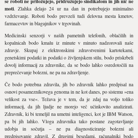
se roboti ne pritožujejo, pridružujejo sindikatom in jih nič ne
moti
. Zlahka delajo 24 ur na dan in potrebujejo minimalno
vzdrževanje. Roboti bodo prevzeli tudi delovna mesta kmetov,
farmacevtov in blagajnikov v trgovinah.
Medicinski senzorji v naših pametnih telefonih, oblačilih in
kopalnicah bodo kmalu iz minute v minuto nadzorovali naše
zdravje. Skupaj z elektronskimi zdravstvenimi kartotekami,
genetskimi podatki in podatki o življenjskem stilu, bodo priskrbeli
dovolj informacij za zdravnike, da se bodo lahko osredotočili na
preprečevanje bolezni, ne pa na zdravljenje.
Če bodo potrebna zdravila, jih bo zdravnik lahko predpisal na
osnovi posameznikovega genoma in ne kot danes, po sistemu »ena
velikost za vse«. Težava je v tem, da je zdaj na voljo toliko
informacij, da jih ljudje ne morejo več učinkovito analizirati.
Zdravnik, ki bi temeljil na umetni inteligenci, kot je IBM Watson,
pa bi jih lahko. Vloga zdravnika tako postane zagotavljanje
udobja in sočutja – ne pa diagnosticiranje bolezni ali
predpisovanje zdravil. Z drugimi besedami, računalniki bodo