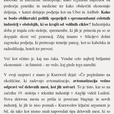
področju genetike in medicine ter kako obdavčiti ekonomijo
Kako
deljenja, v kateri delujejo podjetja kot sta Uber in AirBnb.
se bodo oblikovalci politik spoprijeli s spremembami celotnih
industrij v obdobjih, ki so krajši od volilnih ciklov?
Industrijska
doba je trajala celo stoletje, spremembe, ki jih je prinesla pa so se
dogajale skozi več generacij. Zdaj imamo v Silicijevi dolini
zagonska podjetja, ki pretresajo temelje panog, kot so kabelska in
radiodifuzija, hoteli ter prevozi.
Več kot očitno je, kaj nas čaka. Vendar celo najbolj briljantni
ekonomisti – in futuristi – ne vedo, kaj glede tega narediti.
V svoji razpravi z mano je Kurzweil dejal: »Če pogledamo na
avtomatizacija vedno
okoliščine, ki zadevajo avtomatizacijo,
odpravi več delovnih mest, kot jih ustvari
. To je tisto, kar so na
začetku 19. stoletja v tekstilni industriji v Angliji videli Ludisti.
Nova delovna mesta so prišla iz povečane blaginje in novih
industrij, ki jih še niso poznali.« Kurzweilov ključni argument je
bil, da tako kot nismo znali napovedati tipa delovnih mest, ki so