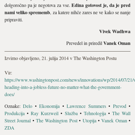
Edina gotovost je, da je pred
dolgoročno pa je negotova za vse.
nami veliko sprememb
, za katere nihče zares ne ve kako se nanje
pripraviti.
Vivek Wadhwa
Vanek Oman
Prevedel in priredil
Izvirno objavljeno, 21. julija 2014 v The Washington Postu
Vir:
https://www.washingtonpost.com/news/innovations/wp/2014/07/21/
heading-into-a-jobless-future-no-matter-what-the-government-
does/
Oznake:
Delo
•
Ekonomija
•
Lawrence Summers
•
Prevod
•
Produkcija
•
Ray Kurzweil
•
Služba
•
Tehnologija
•
The Wall
Street Journal
•
The Washington Post
•
Utopija
•
Vanek Oman
•
ZDA