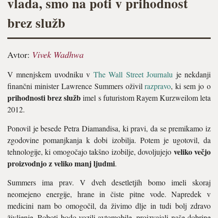
vlada, smo na poti v prihodnost
brez služb
Avtor:
Vivek Wadhwa
V mnenjskem uvodniku v
The Wall Street Journalu
je nekdanji
finančni minister Lawrence Summers oživil
razpravo
, ki sem jo o
prihodnosti brez služb
imel s futuristom Rayem Kurzweilom leta
2012.
Ponovil je besede Petra Diamandisa, ki pravi, da se premikamo iz
zgodovine pomanjkanja k dobi izobilja. Potem je ugotovil, da
veliko večjo
tehnologije, ki omogočajo takšno izobilje, dovoljujejo
proizvodnjo z veliko manj ljudmi
.
Summers ima prav. V dveh desetletjih bomo imeli skoraj
neomejeno energije, hrane in čiste pitne vode. Napredek v
medicini nam bo omogočil, da živimo dlje in tudi bolj zdravo
življenje. Roboti bodo vozili avtomobile, proizvajali naše dobrine