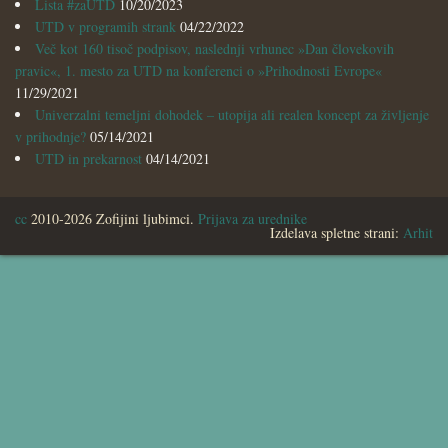
Lista #zaUTD
10/20/2023
UTD v programih strank
04/22/2022
Več kot 160 tisoč podpisov, naslednji vrhunec »Dan človekovih
pravic«, 1. mesto za UTD na konferenci o »Prihodnosti Evrope«
11/29/2021
Univerzalni temeljni dohodek – utopija ali realen koncept za življenje
v prihodnje?
05/14/2021
UTD in prekarnost
04/14/2021
cc
2010-2026 Zofijini ljubimci.
Prijava za urednike
Izdelava spletne strani:
Arhit