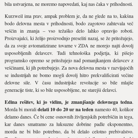
bila ustvarjena, ne moremo napovedati, kaj nas čaka v prihodnosti.
Kurzweil ima prav, ampak problem je, da ne glede na to, kakšna
bodo delovna mesta v prihodnosti, bodo zagotovo zahtevala več
veščin in znanja – vso težaško delo lahko opravijo roboti.
Proizvajalci, ki želijo proizvodnjo preseliti nazaj, se že pritožujejo,
da za svoje avtomatizirane tovarne v ZDA ne morejo najti dovolj
usposobljenih delavcev. Tudi tehnološka podjetja, ki pišejo
programsko opremo se pritožujejo nad pomanjkanjem delavcev z
veščinami, ki jih potrebujejo. Za nova delovna mesta v razvijajočih
se industrijah ne bomo mogli dovolj hitro prekvalificirati večine
delovne sile. V času industrijske revolucije so bile mlajše
generacije tiste, ki so bile usposobljene, ne starejši delavci.
Edina rešitev, ki jo vidim, je zmanjšanje delovnega tedna
.
delati 10 do 20 ur na teden
Morda bi morali
namesto 40, kolikor
delamo danes. Če bi cene osnovnih življenjskih potrebščin in tega,
kar danes smatramo za luksuzne dobrine padle eksponentno,
morda ne bi bilo potrebno, da bi delalo celotno prebivalstvo.