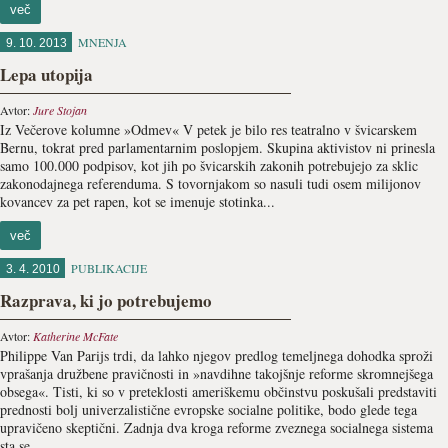
več
MNENJA
9. 10. 2013
Lepa utopija
Avtor:
Jure Stojan
Iz Večerove kolumne »Odmev« V petek je bilo res teatralno v švicarskem
Bernu, tokrat pred parlamentarnim poslopjem. Skupina aktivistov ni prinesla
samo 100.000 podpisov, kot jih po švicarskih zakonih potrebujejo za sklic
zakonodajnega referenduma. S tovornjakom so nasuli tudi osem milijonov
kovancev za pet rapen, kot se imenuje stotinka...
več
PUBLIKACIJE
3. 4. 2010
Razprava, ki jo potrebujemo
Avtor:
Katherine McFate
Philippe Van Parijs trdi, da lahko njegov predlog temeljnega dohodka sproži
vprašanja družbene pravičnosti in »navdihne takojšnje reforme skromnejšega
obsega«. Tisti, ki so v preteklosti ameriškemu občinstvu poskušali predstaviti
prednosti bolj univerzalistične evropske socialne politike, bodo glede tega
upravičeno skeptični. Zadnja dva kroga reforme zveznega socialnega sistema
sta se...