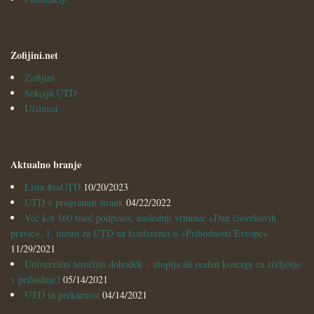
Zofijini.net
Zofijini
Sekcija UTD
Učilnica
Aktualno branje
Lista #zaUTD
10/20/2023
UTD v programih strank
04/22/2022
Več kot 160 tisoč podpisov, naslednji vrhunec »Dan človekovih
pravic«, 1. mesto za UTD na konferenci o »Prihodnosti Evrope«
11/29/2021
Univerzalni temeljni dohodek – utopija ali realen koncept za življenje
v prihodnje?
05/14/2021
UTD in prekarnost
04/14/2021