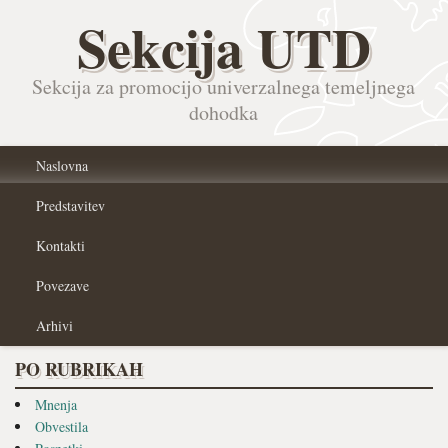
Sekcija UTD
Sekcija za promocijo univerzalnega temeljnega
dohodka
Naslovna
Predstavitev
Kontakti
Povezave
Arhivi
PO RUBRIKAH
Mnenja
Obvestila