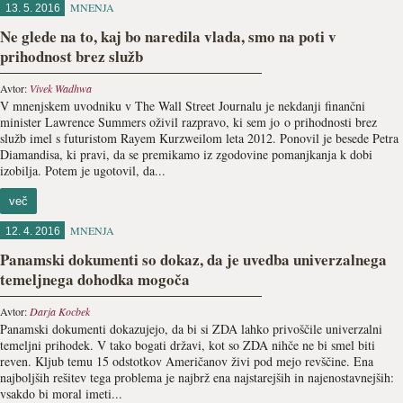
MNENJA
13. 5. 2016
Ne glede na to, kaj bo naredila vlada, smo na poti v
prihodnost brez služb
Avtor:
Vivek Wadhwa
V mnenjskem uvodniku v The Wall Street Journalu je nekdanji finančni
minister Lawrence Summers oživil razpravo, ki sem jo o prihodnosti brez
služb imel s futuristom Rayem Kurzweilom leta 2012. Ponovil je besede Petra
Diamandisa, ki pravi, da se premikamo iz zgodovine pomanjkanja k dobi
izobilja. Potem je ugotovil, da...
več
MNENJA
12. 4. 2016
Panamski dokumenti so dokaz, da je uvedba univerzalnega
temeljnega dohodka mogoča
Avtor:
Darja Kocbek
Panamski dokumenti dokazujejo, da bi si ZDA lahko privoščile univerzalni
temeljni prihodek. V tako bogati državi, kot so ZDA nihče ne bi smel biti
reven. Kljub temu 15 odstotkov Američanov živi pod mejo revščine. Ena
najboljših rešitev tega problema je najbrž ena najstarejših in najenostavnejših:
vsakdo bi moral imeti...