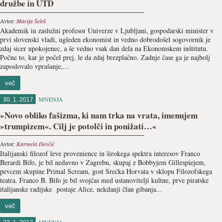
družbe in UTD
Avtor:
Marija Šelek
Akademik in zaslužni profesor Univerze v Ljubljani, gospodarski minister v
prvi slovenski vladi, ugleden ekonomist in vedno dobrodošel sogovornik je
zdaj sicer upokojenec, a še vedno vsak dan dela na Ekonomskem inštitutu.
Počne to, kar je počel prej, le da zdaj brezplačno. Zadnje čase ga je najbolj
zaposlovalo vprašanje,...
več
MNENJA
30. 1. 2017
»Novo obliko fašizma, ki nam trka na vrata, imenujem
»trumpizem«. Cilj je potolči in ponižati…«
Avtor:
Karmela Devčić
Italijanski filozof leve provenience in širokega spektra interesov Franco
Berardi Bifo, je bil nedavno v Zagrebu, skupaj z Bobbyjem Gillespiejem,
pevcem skupine Primal Scream, gost Srećka Horvata v sklopu Filozofskega
teatra. Franco B. Bifo je bil svojčas med ustanovitelji kultne, prve piratske
italijanske radijske postaje Alice, nekdanji član gibanja...
več