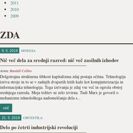
2011
2010
2009
ZDA
MNENJA
9. 5. 2019
Nič več dela za srednji razred: nič več zasilnih izhodov
Avtor:
Randall Collins
Dolgotrajna strukturna šibkost kapitalizma zdaj postaja oči­tna. Tehnologija
izriva stroje in to se v zadnjih dvajsetih letih kaže kot kompjuterizacija in
informacijska tehnologija. Tega izrivanja je zdaj vse več in ogroža obstoj
srednjega razreda. Moja trditev ni zelo izvirna. Tudi Marx je govoril o
mehanizmu tehnološkega nadomeščanja dela s...
več
OBVESTILA
21. 5. 2018
Delo po četrti industrijski revoluciji