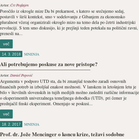
Avtor:
Črt Poglajen
Poročilo iz okrogle mize Da bi prekarnost, s katero se srečujemo sedaj,
postavili v širši kontekst, smo v sodelovanju z Gibanjem za ekonomsko
pluralnost včeraj organizirali okroglo mizo na temo dela po četrti industrijski
revoluciji. S tem smo diskusijo, ki je prejšnji teden potekala na politični ravni,
prenesli na...
več
MNENJA
14. 3. 2018
Ali potrebujemo poskuse za nove pristope?
Avtor:
Daniel Popović
Argumenta v podporo UTD sta, da bi zmanjšal tesnobo zaradi osnovnih
finančnih potreb in izboljšal enakost možnosti. V lanskem in letošnjem letu je
bilo v številnih slovenskih in tujih medijih možno zaslediti različne informacije
o eksperimentih univerzalnega temeljnega dohodka (UTD), pri čemer je
prednjačil finski eksperiment. Omenjajo se poskusi...
več
MNENJA
18. 2. 2017
Prof. dr. Jože Mencinger o koncu krize, težavi sodobne