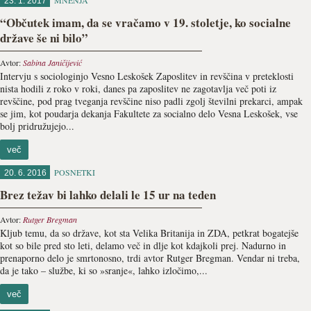
MNENJA
23. 1. 2017
“Občutek imam, da se vračamo v 19. stoletje, ko socialne
države še ni bilo”
Avtor:
Sabina Janičijević
Intervju s sociologinjo Vesno Leskošek Zaposlitev in revščina v preteklosti
nista hodili z roko v roki, danes pa zaposlitev ne zagotavlja več poti iz
revščine, pod prag tveganja revščine niso padli zgolj številni prekarci, ampak
se jim, kot poudarja dekanja Fakultete za socialno delo Vesna Leskošek, vse
bolj pridružujejo...
več
POSNETKI
20. 6. 2016
Brez težav bi lahko delali le 15 ur na teden
Avtor:
Rutger Bregman
Kljub temu, da so države, kot sta Velika Britanija in ZDA, petkrat bogatejše
kot so bile pred sto leti, delamo več in dlje kot kdajkoli prej. Nadurno in
prenaporno delo je smrtonosno, trdi avtor Rutger Bregman. Vendar ni treba,
da je tako – službe, ki so »sranje«, lahko izločimo,...
več