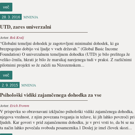
več
MNENJA
28. 3. 2016
UTD, zares univerzalni
Avtor:
Rok Kralj
“Globalni temeljni dohodek je zagotovljeni minimalni dohodek, ki ga
brezpogojno dobijo vsi ljudje v vseh državah.” (Global Basic Income
Foundation) O univerzalnem temeljnem dohodku (UTD) je bilo prelitega že
veliko črnila, hkrati je bilo že marsikaj narejenega tudi v praksi. Z različnimi
pilotnimi projekti so že začeli na Nizozemskem...
več
MNENJA
2. 9. 2015
Psihološki vidiki zajamčenega dohodka za vse
Avtor:
Erich Fromm
V prispevku so obravnavani izključno psihološki vidiki zajamčenega dohodka,
njegova vrednost, z njim povezana tveganja in težave, ki jih lahko povzroči pri
ljudeh. Kar govori v prid zajamčenemu dohodku, je v prvi vrsti to, da bi se na
ta način lahko povečala svoboda posameznika.1 Doslej je imel človek skozi...