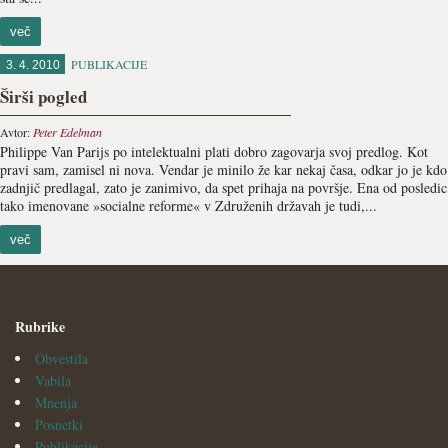
več
PUBLIKACIJE
3. 4. 2010
Širši pogled
Avtor:
Peter Edelman
Philippe Van Parijs po intelektualni plati dobro zagovarja svoj predlog. Kot
pravi sam, zamisel ni nova. Vendar je minilo že kar nekaj časa, odkar jo je kdo
zadnjič predlagal, zato je zanimivo, da spet prihaja na površje. Ena od posledic
tako imenovane »socialne reforme« v Združenih državah je tudi,...
več
Rubrike
Obvestila
Vabila
Mnenja
Posnetki
Publikacije