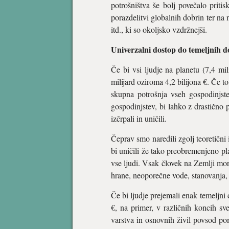
potrošništva še bolj povečalo prit
porazdelitvi globalnih dobrin ter na
itd., ki so okoljsko vzdržnejši.
Univerzalni dostop do temeljnih d
Če bi vsi ljudje na planetu (7,4 mi
milijard oziroma 4,2 bilijona €. Če
skupna potrošnja vseh gospodinjst
gospodinjstev, bi lahko z drastično
izčrpali in uničili.
Čeprav smo naredili zgolj teoretični
bi uničili že tako preobremenjeno pl
vse ljudi. Vsak človek na Zemlji mo
hrane, neoporečne vode, stanovanja, 
Če bi ljudje prejemali enak temeljni 
€, na primer, v različnih koncih s
varstva in osnovnih živil povsod p