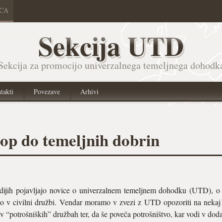
ICA
Sekcija UTD
Sekcija za promocijo univerzalnega temeljnega dohodk
takti
Povezave
Arhivi
top do temeljnih dobrin
dijih pojavljajo novice o univerzalnem temeljnem dohodku (UTD), o n
mo v civilni družbi. Vendar moramo v zvezi z UTD opozoriti na nekaj
 v “potrošniških” družbah ter, da še poveča potrošništvo, kar vodi v dod