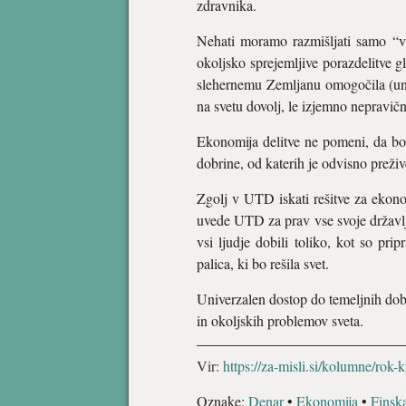
zdravnika.
Nehati moramo razmišljati samo “v l
okoljsko sprejemljive porazdelitve gl
slehernemu Zemljanu omogočila (univ
na svetu dovolj, le izjemno nepravičn
Ekonomija delitve ne pomeni, da bod
dobrine, od katerih je odvisno prežive
Zgolj v UTD iskati rešitve za ekon
uvede UTD za prav vse svoje državlj
vsi ljudje dobili toliko, kot so p
palica, ki bo rešila svet.
Univerzalen dostop do temeljnih dob
in okoljskih problemov sveta.
Vir:
https://za-misli.si/kolumne/rok-
Oznake:
Denar
•
Ekonomija
•
Finsk