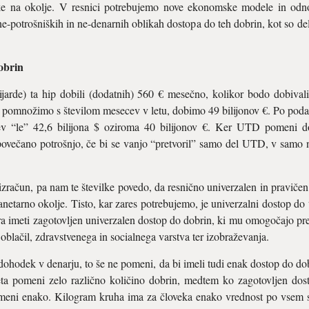
iske na okolje. V resnici potrebujemo nove ekonomske modele in odnos
 ne-potrošniških in ne-denarnih oblikah dostopa do teh dobrin, kot so de
obrin
lijarde) ta hip dobili (dodatnih) 560 € mesečno, kolikor bodo dobival
 to pomnožimo s številom mesecev v letu, dobimo 49 bilijonov €. Po pod
ev “le” 42,6 bilijona $ oziroma 40 bilijonov €. Ker UTD pomeni d
 povečano potrošnjo, če bi se vanjo “pretvoril” samo del UTD, v sam
 izračun, pa nam te številke povedo, da resnično univerzalen in pravi
anetarno okolje. Tisto, kar zares potrebujemo, je univerzalni dostop do
ra imeti zagotovljen univerzalen dostop do dobrin, ki mu omogočajo pre
oblačil, zdravstvenega in socialnega varstva ter izobraževanja.
dohodek v denarju, to še ne pomeni, da bi imeli tudi enak dostop do dob
veta pomeni zelo različno količino dobrin, medtem ko zagotovljen dos
omeni enako. Kilogram kruha ima za človeka enako vrednost po vsem sv