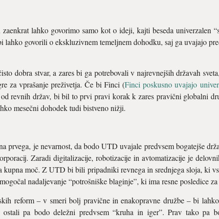
enkrat lahko govorimo samo kot o ideji, kajti beseda univerzalen “s
 bi lahko govorili o ekskluzivnem temeljnem dohodku, saj ga uvajajo pre
to dobra stvar, a zares bi ga potrebovali v najrevnejših državah sveta,
re za vprašanje preživetja. Če bi Finci (
Finci poskusno uvajajo univer
 revnih držav, bi bil to prvi pravi korak k zares pravični globalni druž
 lahko mesečni dohodek tudi bistveno nižji.
 na prvega, je nevarnost, da bodo UTD uvajale predvsem bogatejše drža
rporacij. Zaradi digitalizacije, robotizacije in avtomatizacije je delov
a kupna moč. Z UTD bi bili pripadniki revnega in srednjega sloja, ki vse
mogočal nadaljevanje “potrošniške blaginje”, ki ima resne posledice za 
ih reform – v smeri bolj pravične in enakopravne družbe – bi lahko
, ostali pa bodo deležni predvsem “kruha in iger”. Prav tako pa b