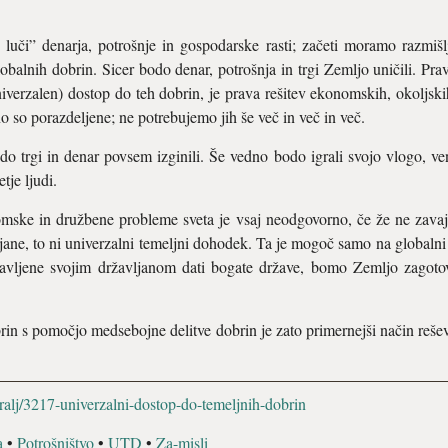
uči” denarja, potrošnje in gospodarske rasti; začeti moramo razmišlj
obalnih dobrin. Sicer bodo denar, potrošnja in trgi Zemljo uničili. Prav
erzalen) dostop do teh dobrin, je prava rešitev ekonomskih, okoljsk
o so porazdeljene; ne potrebujemo jih še več in več in več.
o trgi in denar povsem izginili. Še vedno bodo igrali svojo vlogo, ve
tje ljudi.
omske in družbene probleme sveta je vsaj neodgovorno, če že ne zava
ane, to ni univerzalni temeljni dohodek. Ta je mogoč samo na globalni 
ripravljene svojim državljanom dati bogate države, bomo Zemljo zago
rin s pomočjo medsebojne delitve dobrin je zato primernejši način reš
kralj/3217-univerzalni-dostop-do-temeljnih-dobrin
a
•
Potrošništvo
•
UTD
•
Za-misli