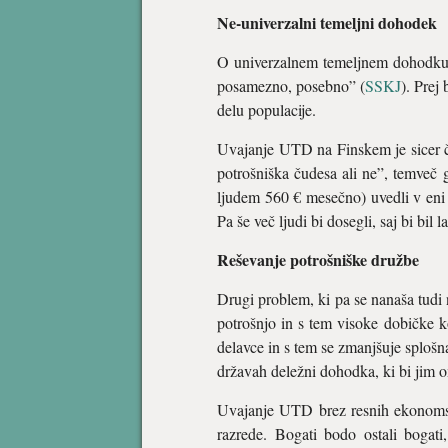
Ne-univerzalni temeljni dohodek
O univerzalnem temeljnem dohodku za
posamezno, posebno” (
SSKJ
). Prej
delu populacije.
Uvajanje UTD na Finskem je sicer čis
potrošniška čudesa ali ne”, temveč g
ljudem 560 € mesečno) uvedli v eni od
Pa še več ljudi bi dosegli, saj bi bil
Reševanje potrošniške družbe
Drugi problem, ki pa se nanaša tudi
potrošnjo in s tem visoke dobičke ko
delavce in s tem se zmanjšuje splošn
državah deležni dohodka, ki bi jim o
Uvajanje UTD brez resnih ekonomsk
razrede. Bogati bodo ostali bogati