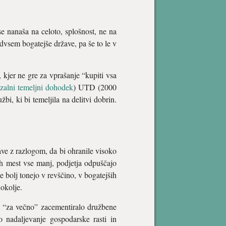
e nanaša na celoto, splošnost, ne na
dvsem bogatejše države, pa še to le v
 kjer ne gre za vprašanje “kupiti vsa
zalni temeljni dohodek
) UTD (2000
bi, ki bi temeljila na delitvi dobrin.
ve z razlogom, da bi ohranile visoko
nih mest vse manj, podjetja odpuščajo
 bolj tonejo v revščino, v bogatejših
okolje.
 “za večno” zacementiralo družbene
o nadaljevanje gospodarske rasti in