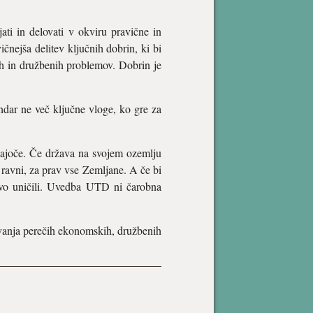
ati in delovati v okviru pravične in
ičnejša delitev ključnih dobrin, ki bi
ih in družbenih problemov. Dobrin je
ndar ne več ključne vloge, ko gre za
jajoče. Če država na svojem ozemlju
ravni, za prav vse Zemljane. A če bi
tovo uničili. Uvedba UTD ni čarobna
evanja perečih ekonomskih, družbenih