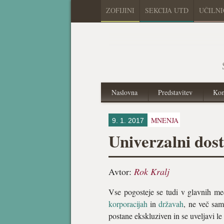
ZOFIJINI
SEKCIJA UTD
UČILN
Naslovna
Predstavitev
Kon
MNENJA
9. 1. 2017
Univerzalni dos
Avtor:
Rok Kralj
Vse pogosteje se tudi v glavnih me
korporacijah
in
državah
, ne več sa
postane ekskluziven in se uveljavi le