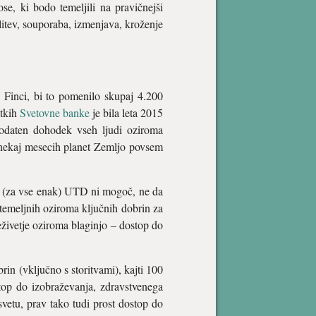
e, ki bodo temeljili na pravičnejši
litev, souporaba, izmenjava, kroženje
i Finci, bi to pomenilo skupaj 4.200
atkih
Svetovne banke
je bila leta 2015
odaten dohodek vseh ljudi oziroma
o nekaj mesecih planet Zemljo povsem
čen (za vse enak) UTD ni mogoč, ne da
 temeljnih oziroma ključnih dobrin za
živetje oziroma blaginjo – dostop do
rin (vključno s storitvami), kajti 100
top do izobraževanja, zdravstvenega
etu, prav tako tudi prost dostop do