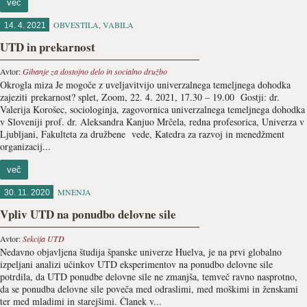
več
OBVESTILA
,
VABILA
14. 4. 2021
UTD in prekarnost
Avtor:
Gibanje za dostojno delo in socialno družbo
Okrogla miza Je mogoče z uveljavitvijo univerzalnega temeljnega dohodka
zajeziti prekarnost? splet, Zoom, 22. 4. 2021, 17.30 – 19.00 Gostji: dr.
Valerija Korošec, sociologinja, zagovornica univerzalnega temeljnega dohodka
v Sloveniji prof. dr. Aleksandra Kanjuo Mrčela, redna profesorica, Univerza v
Ljubljani, Fakulteta za družbene vede, Katedra za razvoj in menedžment
organizacij...
več
MNENJA
30. 11. 2020
Vpliv UTD na ponudbo delovne sile
Avtor:
Sekcija UTD
Nedavno objavljena študija španske univerze Huelva, je na prvi globalno
izpeljani analizi učinkov UTD eksperimentov na ponudbo delovne sile
potrdila, da UTD ponudbe delovne sile ne zmanjša, temveč ravno nasprotno,
da se ponudba delovne sile poveča med odraslimi, med moškimi in ženskami
ter med mladimi in starejšimi. Članek v...