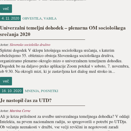
več
OBVESTILA
,
VABILA
4. 11. 2020
Univerzalni temeljni dohodek – plenarna OM sociološkega
srečanja 2020
Avtor:
Slovensko sociološko društvo
Spletni dogodek V sklopu letošnjega sociološkega srečanja, s katerim
obeležujemo 55. obletnico obstoja Slovenskega sociološkega društva,
organiziramo plenarno okroglo mizo o univerzalnem temeljnem dohodku.
Dogodek bo na daljavo preko aplikacije Zoom potekal v soboto, 7. novembra,
ob 9:30. Na okrogli mizi, ki je zastavljena kot dialog med stroko in...
več
MNENJA
,
POSNETKI
16. 10. 2020
Je nastopil čas za UTD?
Avtor:
Martina Černe
Ali je kriza priložnost za uvedbo univerzalnega temeljnega dohodka? V oddaji
Intelekta, na prvem nacionalnem radiju, so spregovorili o potrebi po UTDju.
Ob večanju neenakosti v družbi, vse večji revščini in negotovosti zaradi