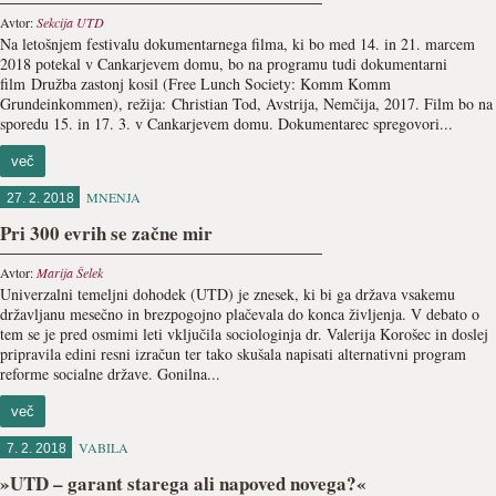
Avtor:
Sekcija UTD
Na letošnjem festivalu dokumentarnega filma, ki bo med 14. in 21. marcem
2018 potekal v Cankarjevem domu, bo na programu tudi dokumentarni
film Družba zastonj kosil (Free Lunch Society: Komm Komm
Grundeinkommen), režija: Christian Tod, Avstrija, Nemčija, 2017. Film bo na
sporedu 15. in 17. 3. v Cankarjevem domu. Dokumentarec spregovori...
več
MNENJA
27. 2. 2018
Pri 300 evrih se začne mir
Avtor:
Marija Šelek
Univerzalni temeljni dohodek (UTD) je znesek, ki bi ga država vsakemu
državljanu mesečno in brezpogojno plačevala do konca življenja. V debato o
tem se je pred osmimi leti vključila sociologinja dr. Valerija Korošec in doslej
pripravila edini resni izračun ter tako skušala napisati alternativni program
reforme socialne države. Gonilna...
več
VABILA
7. 2. 2018
»UTD – garant starega ali napoved novega?«