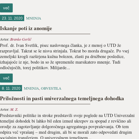
več
MNENJA
23. 11. 2020
Iskanje poti iz anomije
Avtor:
Branko Gerlič
Prof. dr. Ivan Svetlik, pisec naslovnega članka, je z menoj o UTD že
razpravljal. Takrat se še nisva strinjala. Tokrat bo morda drugače. Po vsej
zemeljski krogli razširjena kužna bolezen, zlasti pa družbene posledice,
izhajajoče iz nje, bodo in so že spremenile marsikatero mnenje. Tudi
odločujočih, torej politikov. Milijarde...
več
MNENJA
,
OBVESTILA
8. 11. 2020
Priložnosti in pasti univerzalnega temeljnega dohodka
Avtor:
M. Z.
Predstavniki politike in stroke predstavili svoje poglede na UTD Univerzalni
temeljni dohodek bi lahko bil eden izmed ukrepov za spopad z revščino ali
orodje za zagotavljanje dolgoročnega agregatnega povpraševanja. Ob tem
odpira več vprašanj – med drugim, ali bi se morali zato odpovedati drugim
socialnim transferjem. O univerzalnem temeljnem...