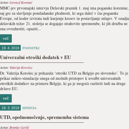
Avtor:
Gorazd Kosmač
MMC-jev prvomajski intervju Delavski praznik 1. maj ima poganske korenine,
saj gre za slavljenje pomladanske plodnosti, ki sega daleč v čas poganske
Evrope, od koder izvirata tudi kurjenje kresov in postavljanje mlajev. V ozadju
delavskih težav 21. stoletja se dogajajo strahovite spremembe, ki jih družba ne
zna ovrednotiti, opaziti...
več
POSNETKI
19. 4. 2019
Univerzalni otroški dodatek v EU
Avtor:
Valerija Korošec
Dr. Valerija Korošec je prikazala ‘otroški UTD za Belgijo po slovensko’. To je
prikaz mikro-simulacije enega od možnih pristopov k uvedbi univerzalnih
otroških dodatkov na primeru Belgije, ki ga je mogoče razširiti tudi na druge
države EU.
več
MNENJA
18. 3. 2019
UTD, opolnomočenje, sprememba sistema
Avtor:
Branko Gerlič