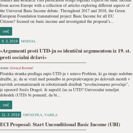
from across Europe with a collection of articles exploring different aspects of
the Universal Basic Income debate. Throughout 2017 and 2018, the Green
European Foundation transnational project Basic Income for all EU
Citizens? focused on basic income and investigated the proposal’s...
več
MNENJA
8. 3. 2019
»Argumenti proti UTD-ju so identični argumentom iz 19. st.
proti socialni državi«
Avtor:
Gorazd Kosmač
Piratska stranka predlaga zapis UTD-ja v ustavo Problem, ki ga imajo sodobne
družbe, je, da se vrzel med ponudbo in povpraševanjem po delovnih mestih v
razvitih avtomatiziranih in robotiziranih družbah “revolucionarno povečuje”,
je opozoril Srečo Dragoš. Je napočil čas za UTD? Univerzalni temeljni
dohodek (UTD) bi pomenil, da bi...
več
OBVESTILA
,
VABILA
11. 2. 2019
ECI Proposal: Start Unconditional Basic Income (UBI)