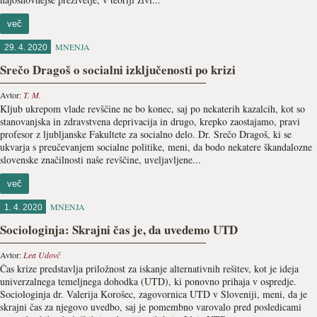
več
MNENJA
29. 4. 2020
Srečo Dragoš o socialni izključenosti po krizi
Avtor:
T. M.
Kljub ukrepom vlade revščine ne bo konec, saj po nekaterih kazalcih, kot so
stanovanjska in zdravstvena deprivacija in drugo, krepko zaostajamo, pravi
profesor z ljubljanske Fakultete za socialno delo. Dr. Srečo Dragoš, ki se
ukvarja s preučevanjem socialne politike, meni, da bodo nekatere škandalozne
slovenske značilnosti naše revščine, uveljavljene...
več
MNENJA
1. 4. 2020
Sociologinja: Skrajni čas je, da uvedemo UTD
Avtor:
Lea Udovč
Čas krize predstavlja priložnost za iskanje alternativnih rešitev, kot je ideja
univerzalnega temeljnega dohodka (UTD), ki ponovno prihaja v ospredje.
Sociologinja dr. Valerija Korošec, zagovornica UTD v Sloveniji, meni, da je
skrajni čas za njegovo uvedbo, saj je pomembno varovalo pred posledicami