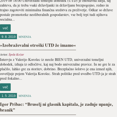
2019 ob 18:00 Univerzalni temeljni dohodek (UTD) je enostavna ideja, saj
zahteva, da je treba vsaki državljanki in državljanu brezpogojno, redno in
trajno zagotoviti minimalna finančna sredstva za preživetje. Odkar so države
postale promotorke neoliberalnih gospodarstev, vse bolj trpi tudi njihova
socialna...
več
MNENJA
9. 8. 2019
»Izobraževalni otroški UTD že imamo«
Avtor:
Špela Kožar
Intervju z Valerijo Korošec iz mreže BIEN UTD, univerzalni temeljni
dohodek, izhaja iz odločitve, kaj naj bodo univerzalne pravice. In ne gre le za
plačilo, lahko gre za storitev, dobrino. Brezplačno šolstvo je ena izmed njih,
osvetljuje pojem Valerija Korošec. Strah politike pred uvedbo UTD-ja je strah
pred fiskalno...
več
MNENJA
1. 5. 2019
Igor Pribac: “Bruselj ni glasnik kapitala, je zadnje upanje,
branik”