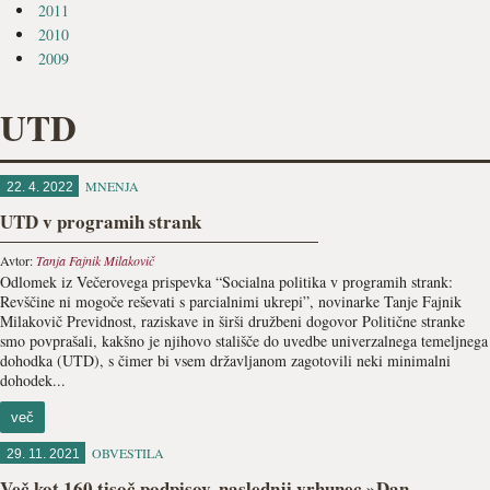
2011
2010
2009
UTD
MNENJA
22. 4. 2022
UTD v programih strank
Avtor:
Tanja Fajnik Milakovič
Odlomek iz Večerovega prispevka “Socialna politika v programih strank:
Revščine ni mogoče reševati s parcialnimi ukrepi”, novinarke Tanje Fajnik
Milakovič Previdnost, raziskave in širši družbeni dogovor Politične stranke
smo povprašali, kakšno je njihovo stališče do uvedbe univerzalnega temeljnega
dohodka (UTD), s čimer bi vsem državljanom za­gotovili neki minimalni
dohodek...
več
OBVESTILA
29. 11. 2021
Več kot 160 tisoč podpisov, naslednji vrhunec »Dan