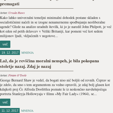
premagati
Avtor:
Ursula Huws
Kako lahko univerzalni temeljni minimalni dohodek postane skladen s
socialističnimi načeli in se izogne nenamernemu spodbujanju neoliberalne
agende? Glede na analizo uradnih številk, ki jo je naredil John Philpott, je več
kot eden od petih delavcev v Veliki Britaniji, kar pomeni več kot sedem
milijonov ljudi, vključenih v negotove...
več
MNENJA
19. 12. 2017
Laž, da je revščina moralni neuspeh, je bila pokopana
stoletje nazaj. Zdaj je nazaj
Avtor:
Fintan O'Toole
George Bernard Shaw je vedel, da bogati niso nič boljši od revnih. Čeprav se
je zdelo, da smo s tem argumentom za vedno opravili, je zdaj bolj glasen kot
kdajkoli prej Če Alfreda Doolittlea poznate le iz neskončno navdušujočega
portreta Stanleyja Hollowyaja v filmu »My Fair Lady« (1964), se...
več
MNENJA
11. 12. 2017