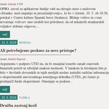
Avtor:
Sekcija UTD
OPRO, zavod za aplikativne študije vabi na okroglo mizo z naslovom
»Stranke: med empatijo in preračunljivostjo«, ki bo v četrtek, 10. 5. ob 18:30,
potekal v Centru kulture Španski borci (bralnica). Bližnje volitve in s tem
novačenje volivcev smo izrabili kot priložnost, da od nekaterih strankarskih
veljakov dobimo odgovor,...
več
MNENJA
14. 3. 2018
Ali potrebujemo poskuse za nove pristope?
Avtor:
Daniel Popović
Argumenta v podporo UTD sta, da bi zmanjšal tesnobo zaradi osnovnih
finančnih potreb in izboljšal enakost možnosti. V lanskem in letošnjem letu je
bilo v številnih slovenskih in tujih medijih možno zaslediti različne informacije
o eksperimentih univerzalnega temeljnega dohodka (UTD), pri čemer je
prednjačil finski eksperiment. Omenjajo se poskusi...
več
VABILA
10. 3. 2018
Družba zastonj kosil