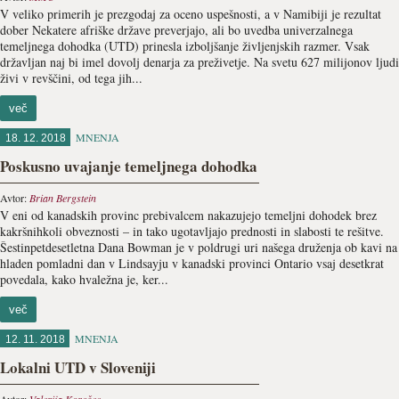
V veliko primerih je prezgodaj za oceno uspešnosti, a v Namibiji je rezultat
dober Nekatere afriške države preverjajo, ali bo uvedba univerzalnega
temeljnega dohodka (UTD) prinesla izboljšanje življenjskih razmer. Vsak
državljan naj bi imel dovolj denarja za preživetje. Na svetu 627 milijonov ljudi
živi v revščini, od tega jih...
več
MNENJA
18. 12. 2018
Poskusno uvajanje temeljnega dohodka
Avtor:
Brian Bergstein
V eni od kanadskih provinc prebivalcem nakazujejo temeljni dohodek brez
kakršnihkoli obveznosti – in tako ugotavljajo prednosti in slabosti te rešitve.
Šestinpetdesetletna Dana Bowman je v poldrugi uri našega druženja ob kavi na
hladen pomladni dan v Lindsayju v kanadski provinci Ontario vsaj desetkrat
povedala, kako hvaležna je, ker...
več
MNENJA
12. 11. 2018
Lokalni UTD v Sloveniji