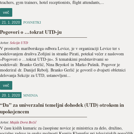
teachers, gym trainers, hotel receptionists, flight attendants,...
več
POSNETKI
21. 1. 2020
Pogovori o …tokrat UTD-ju
Avtor:
Sekcija UTD
V prostorih mariborskega odbora Levice, je v organizaciji Levice ter s
sodelovanjem društva Zofijini in stranke Pirati, potekal večer z naslovom
»Pogovori o …tokrat UTD-ju«. S tematskimi predstavitvami so
sodelovali: Branko Gerlič, Nina Beyokol in Marko Pušnik. Pogovor je
moderiral dr. Danijel Rebolj. Branko Gerlič je govoril o dvajseti obletnici
delovanja Sekcije za UTD, ustanovljeni...
več
MNENJA
20. 1. 2020
“Da” za univerzalni temeljni dohodek (UTD) otrokom in
upokojencem
Avtor:
Majda Dora Božič
V času kislih kumaric za časopisne novice je ministrica za delo, družino,
socialne zadeve in enake možnosti Ksenija Klampfer pri televizijskih poročilih