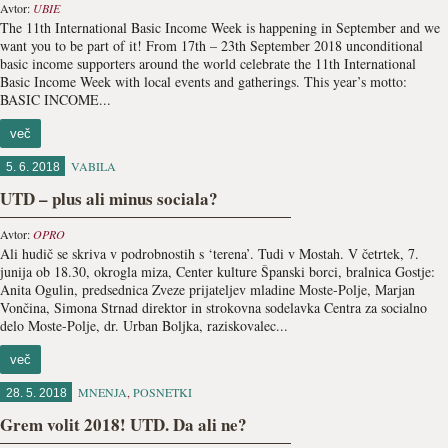
Avtor:
UBIE
The 11th International Basic Income Week is happening in September and we
want you to be part of it! From 17th – 23th September 2018 unconditional
basic income supporters around the world celebrate the 11th International
Basic Income Week with local events and gatherings. This year’s motto:
BASIC INCOME...
več
VABILA
5. 6. 2018
UTD – plus ali minus sociala?
Avtor:
OPRO
Ali hudič se skriva v podrobnostih s ‘terena’. Tudi v Mostah. V četrtek, 7.
junija ob 18.30, okrogla miza, Center kulture Španski borci, bralnica Gostje:
Anita Ogulin, predsednica Zveze prijateljev mladine Moste-Polje, Marjan
Vončina, Simona Strnad direktor in strokovna sodelavka Centra za socialno
delo Moste-Polje, dr. Urban Boljka, raziskovalec...
več
MNENJA
,
POSNETKI
28. 5. 2018
Grem volit 2018! UTD. Da ali ne?