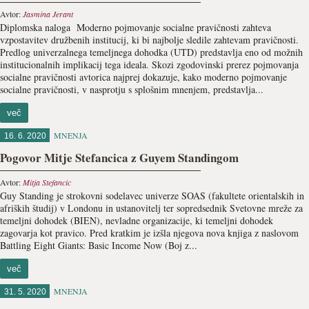
Avtor:
Jasmina Jerant
Diplomska naloga Moderno pojmovanje socialne pravičnosti zahteva
vzpostavitev družbenih institucij, ki bi najbolje sledile zahtevam pravičnosti.
Predlog univerzalnega temeljnega dohodka (UTD) predstavlja eno od možnih
institucionalnih implikacij tega ideala. Skozi zgodovinski prerez pojmovanja
socialne pravičnosti avtorica najprej dokazuje, kako moderno pojmovanje
socialne pravičnosti, v nasprotju s splošnim mnenjem, predstavlja...
več
MNENJA
16. 6. 2020
Pogovor Mitje Stefancica z Guyem Standingom
Avtor:
Mitja Stefancic
Guy Standing je strokovni sodelavec univerze SOAS (fakultete orientalskih in
afriških študij) v Londonu in ustanovitelj ter sopredsednik Svetovne mreže za
temeljni dohodek (BIEN), nevladne organizacije, ki temeljni dohodek
zagovarja kot pravico. Pred kratkim je izšla njegova nova knjiga z naslovom
Battling Eight Giants: Basic Income Now (Boj z...
več
MNENJA
31. 5. 2020