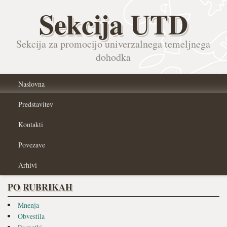
Sekcija UTD
Sekcija za promocijo univerzalnega temeljnega
dohodka
Naslovna
Predstavitev
Kontakti
Povezave
Arhivi
PO RUBRIKAH
Mnenja
Obvestila