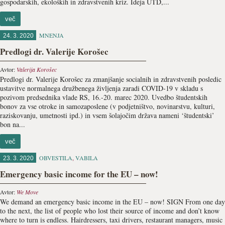
gospodarskih, ekoloških in zdravstvenih kriz. Ideja UTD,...
več
MNENJA
24. 3. 2020
Predlogi dr. Valerije Korošec
Avtor:
Valerija Korošec
Predlogi dr. Valerije Korošec za zmanjšanje socialnih in zdravstvenih posledic
ustavitve normalnega družbenega življenja zaradi COVID-19 v skladu s
pozivom predsednika vlade RS, 16.-20. marec 2020. Uvedbo študentskih
bonov za vse otroke in samozaposlene (v podjetništvo, novinarstvu, kulturi,
raziskovanju, umetnosti ipd.) in vsem šolajočim država nameni ‘študentski’
bon na...
več
OBVESTILA
,
VABILA
23. 3. 2020
Emergency basic income for the EU – now!
Avtor:
We Move
We demand an emergency basic income in the EU – now! SIGN From one day
to the next, the list of people who lost their source of income and don’t know
where to turn is endless. Hairdressers, taxi drivers, restaurant managers, music