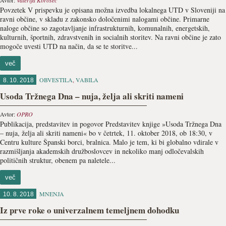
Avtor:
Valerija Korošec
Povzetek V prispevku je opisana možna izvedba lokalnega UTD v Sloveniji na
ravni občine, v skladu z zakonsko določenimi nalogami občine. Primarne
naloge občine so zagotavljanje infrastrukturnih, komunalnih, energetskih,
kulturnih, športnih, zdravstvenih in socialnih storitev. Na ravni občine je zato
mogoče uvesti UTD na način, da se te storitve...
več
OBVESTILA
,
VABILA
8. 10. 2018
Usoda Tržnega Dna – nuja, želja ali skriti nameni
Avtor:
OPRO
Publikacija, predstavitev in pogovor Predstavitev knjige »Usoda Tržnega Dna
– nuja, želja ali skriti nameni« bo v četrtek, 11. oktober 2018, ob 18:30, v
Centru kulture Španski borci, bralnica. Malo je tem, ki bi globalno vdirale v
razmišljanja akademskih družboslovcev in nekoliko manj odločevalskih
političnih struktur, obenem pa naletele...
več
MNENJA
10. 8. 2018
Iz prve roke o univerzalnem temeljnem dohodku