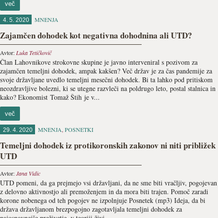
več
MNENJA
4. 5. 2020
Zajamčen dohodek kot negativna dohodnina ali UTD?
Avtor:
Luka Tetičkovič
Član Lahovnikove strokovne skupine je javno interveniral s pozivom za
zajamčen temeljni dohodek, ampak kakšen? Več držav je za čas pandemije za
svoje državljane uvedlo temeljni mesečni dohodek. Bi ta lahko pod pritiskom
neozdravljive bolezni, ki se utegne razvleči na poldrugo leto, postal stalnica in
kako? Ekonomist Tomaž Štih je v...
več
MNENJA
,
POSNETKI
29. 4. 2020
Temeljni dohodek iz protikoronskih zakonov ni niti približek
UTD
Avtor:
Jana Vidic
UTD pomeni, da ga prejmejo vsi državljani, da ne sme biti vračljiv, pogojevan
z delovno aktivnostjo ali premoženjem in da mora biti trajen. Pomoč zaradi
korone nobenega od teh pogojev ne izpolnjuje Posnetek (mp3) Ideja, da bi
država državljanom brezpogojno zagotavljala temeljni dohodek za
najosnovnejše preživetje, v teoriji živi...