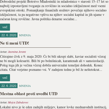
Dobrodelni projekt Botrstvo Mladostniki in mladostnice v starosti 15–17 let so
najbolj izpostavljeni tveganju za revščino in socialno izključenost med vsemi
evropskimi otroki. Pomanjkanje finančnih sredstev povečuje njihovo socialno
izključenost, ta pa negativno vpliva na njihov socialni kapital in jih ujame v
začaran krog revščine. Javna politika denarne socialne...
več
MNENJA
22. 6. 2020
Ne ti meni UTD!
Avtor:
Jasmina Jerant
Citirajmo čivk z 9. maja 2020: Če bi bili ukrepi slabi, kaviar socialisti včeraj
ne bi mogli kolesariti. Bili bi po bolnišnicah, karantenah ali v samoizolaciji.
Poleg tega jih je večina včeraj dobila univerzalni temeljni dohodek. Konec
citata. Citat verjetno poznamo vsi. V zadnjem tednu je bil že neštetokrat...
več
MNENJA
22. 6. 2020
Mestna oblast proti uvedbi UTD
Avtor:
Mojca Zabukovec
Lokalni nivo je še eden zadnjih miljejev, kamor lovke mednarodnih institucij,