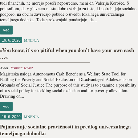
tudi finančnih, ne morejo poseči neposredno, meni dr. Valerija Korošec. S
pojasnilom, da v glavnem mestu dobro skrbijo za tiste, ki potrebujejo socialno
podporo, na občini zavračajo pobude o uvedbi lokalnega univerzalnega
temeljnega dodatka. Toda strokovnjaki poudarjajo, da...
več
MNENJA
19. 6. 2020
»You know, it’s so pitiful when you don’t have your own cash
…«
Avtor:
Jasmina Jerant
Magistrska naloga Autonomous Cash Benefit as a Welfare State Tool for
Battling the Poverty and Social Exclusion of Disadvantaged Adolescents on
Grounds of Social Justice The purpose of this study is to examine a possibility
of a social policy for tackling social exclusion and for poverty alleviation.
Drawing on...
več
MNENJA
19. 6. 2020
Pojmovanje socialne pravičnosti in predlog univerzalnega
temeljnega dohodka