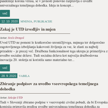
pandemije korona virusa, se v javnosti ponovno razpravlja o uvedbi
univerzalnega temeljnega dohodka. Ideja in koncept...
več
MNENJA
,
PUBLIKACIJE
12. 10. 2020
Zakaj je UTD izvedljiv in nujen
Avtor:
Srečo Dragoš
Uvod UTD ne pomeni le kratkoročno uresničljivega, nujnega ter dolgoročno
zagotovljenega izboljšanja kakovosti življenja za vse, še zlasti za najbolj
prizadete – je precej več. Družbena funkcionalnost tega ukrepa je primerljiva z
uvedbo socialne države. Tudi socialna država kot največja družboslovna
inovacija 20. stoletja ni koristila samo materialno ter...
več
VABILA
28. 9. 2020
Zbiranje podpisov za uvedbo vseevropskega temeljnega
dohodka
Avtor:
Sekcija UTD
Tudi v Sloveniji zbiramo podpise v vseevropski civilni pobudi, da bi Evropska
komisija pripravila predlog uvedbe univerzalnega temeljnega dohodka za