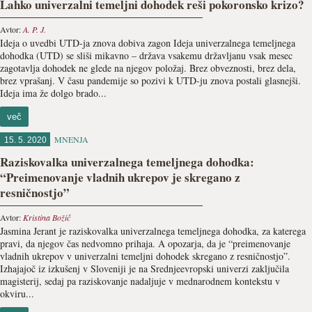
Lahko univerzalni temeljni dohodek reši pokoronsko krizo?
Avtor:
A. P. J.
Ideja o uvedbi UTD-ja znova dobiva zagon Ideja univerzalnega temeljnega
dohodka (UTD) se sliši mikavno – država vsakemu državljanu vsak mesec
zagotavlja dohodek ne glede na njegov položaj. Brez obveznosti, brez dela,
brez vprašanj. V času pandemije so pozivi k UTD-ju znova postali glasnejši.
Ideja ima že dolgo brado...
več
MNENJA
15. 5. 2020
Raziskovalka univerzalnega temeljnega dohodka:
“Preimenovanje vladnih ukrepov je skregano z
resničnostjo”
Avtor:
Kristina Božič
Jasmina Jerant je raziskovalka univerzalnega temeljnega dohodka, za katerega
pravi, da njegov čas nedvomno prihaja. A opozarja, da je “preimenovanje
vladnih ukrepov v univerzalni temeljni dohodek skregano z resničnostjo”.
Izhajajoč iz izkušenj v Sloveniji je na Srednjeevropski univerzi zaključila
magisterij, sedaj pa raziskovanje nadaljuje v mednarodnem kontekstu v
okviru...