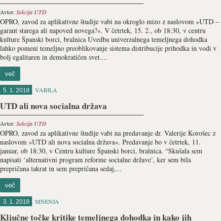
Avtor:
Sekcija UTD
OPRO, zavod za aplikativne študije vabi na okroglo mizo z naslovom »UTD –
garant starega ali napoved novega?«. V četrtek, 15. 2., ob 18:30, v centru
kulture Španski borci, bralnica Uvedba univerzalnega temeljnega dohodka
lahko pomeni temeljno preoblikovanje sistema distribucije prihodka in vodi v
bolj egalitaren in demokratičen svet....
več
VABILA
5. 1. 2018
UTD ali nova socialna država
Avtor:
Sekcija UTD
OPRO, zavod za aplikativne študije vabi na predavanje dr. Valerije Korošec z
naslovom »UTD ali nova socialna država«. Predavanje bo v četrtek, 11.
januar, ob 18:30, v Centru kulture Španski borci, bralnica. “Skušala sem
napisati ‘alternativni program reforme socialne države’, ker sem bila
prepričana takrat in sem prepričana sedaj,...
več
MNENJA
3. 1. 2018
Ključne točke kritike temeljnega dohodka in kako jih