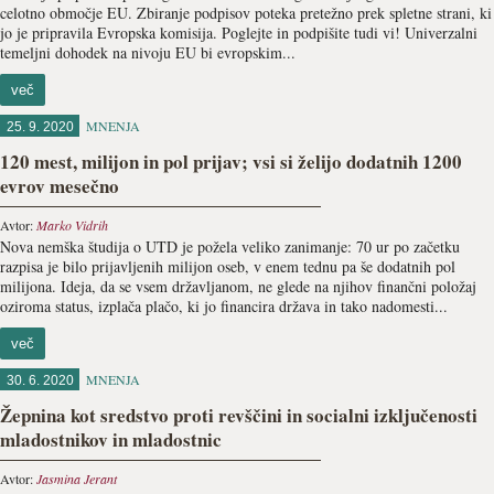
celotno območje EU. Zbiranje podpisov poteka pretežno prek spletne strani, ki
jo je pripravila Evropska komisija. Poglejte in podpišite tudi vi! Univerzalni
temeljni dohodek na nivoju EU bi evropskim...
več
MNENJA
25. 9. 2020
120 mest, milijon in pol prijav; vsi si želijo dodatnih 1200
evrov mesečno
Avtor:
Marko Vidrih
Nova nemška študija o UTD je požela veliko zanimanje: 70 ur po začetku
razpisa je bilo prijavljenih milijon oseb, v enem tednu pa še dodatnih pol
milijona. Ideja, da se vsem državljanom, ne glede na njihov finančni položaj
oziroma status, izplača plačo, ki jo financira država in tako nadomesti...
več
MNENJA
30. 6. 2020
Žepnina kot sredstvo proti revščini in socialni izključenosti
mladostnikov in mladostnic
Avtor:
Jasmina Jerant