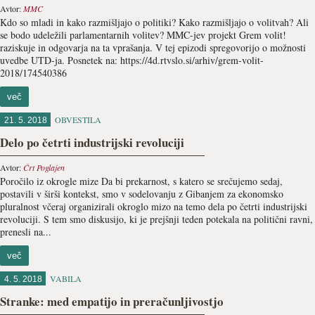
Avtor:
MMC
Kdo so mladi in kako razmišljajo o politiki? Kako razmišljajo o volitvah? Ali
se bodo udeležili parlamentarnih volitev? MMC-jev projekt Grem volit!
raziskuje in odgovarja na ta vprašanja. V tej epizodi spregovorijo o možnosti
uvedbe UTD-ja. Posnetek na: https://4d.rtvslo.si/arhiv/grem-volit-
2018/174540386
več
OBVESTILA
21. 5. 2018
Delo po četrti industrijski revoluciji
Avtor:
Črt Poglajen
Poročilo iz okrogle mize Da bi prekarnost, s katero se srečujemo sedaj,
postavili v širši kontekst, smo v sodelovanju z Gibanjem za ekonomsko
pluralnost včeraj organizirali okroglo mizo na temo dela po četrti industrijski
revoluciji. S tem smo diskusijo, ki je prejšnji teden potekala na politični ravni,
prenesli na...
več
VABILA
4. 5. 2018
Stranke: med empatijo in preračunljivostjo