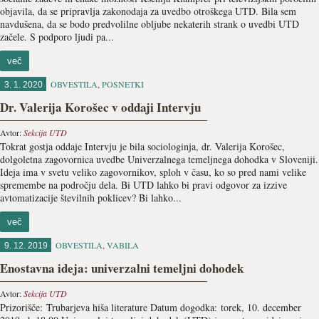
objavila, da se pripravlja zakonodaja za uvedbo otroškega UTD. Bila sem
navdušena, da se bodo predvolilne obljube nekaterih strank o uvedbi UTD
začele. S podporo ljudi pa...
več
OBVESTILA
,
POSNETKI
3. 1. 2020
Dr. Valerija Korošec v oddaji Intervju
Avtor:
Sekcija UTD
Tokrat gostja oddaje Intervju je bila sociologinja, dr. Valerija Korošec,
dolgoletna zagovornica uvedbe Univerzalnega temeljnega dohodka v Sloveniji.
Ideja ima v svetu veliko zagovornikov, sploh v času, ko so pred nami velike
spremembe na področju dela. Bi UTD lahko bi pravi odgovor za izzive
avtomatizacije številnih poklicev? Bi lahko...
več
OBVESTILA
,
VABILA
9. 12. 2019
Enostavna ideja: univerzalni temeljni dohodek
Avtor:
Sekcija UTD
Prizorišče: Trubarjeva hiša literature Datum dogodka: torek, 10. december