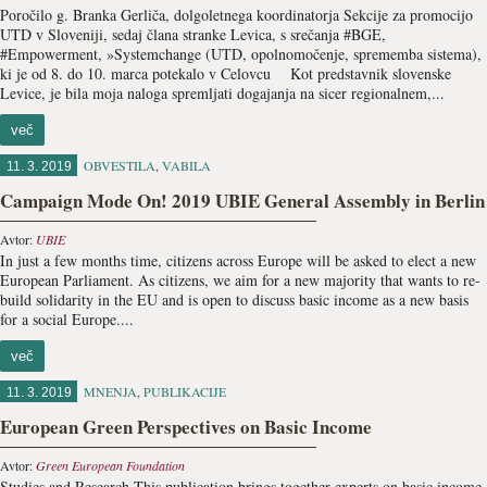
Poročilo g. Branka Gerliča, dolgoletnega koordinatorja Sekcije za promocijo
UTD v Sloveniji, sedaj člana stranke Levica, s srečanja #BGE,
#Empowerment, »Systemchange (UTD, opolnomočenje, sprememba sistema),
ki je od 8. do 10. marca potekalo v Celovcu Kot predstavnik slovenske
Levice, je bila moja naloga spremljati dogajanja na sicer regionalnem,...
več
OBVESTILA
,
VABILA
11. 3. 2019
Campaign Mode On! 2019 UBIE General Assembly in Berlin
Avtor:
UBIE
In just a few months time, citizens across Europe will be asked to elect a new
European Parliament. As citizens, we aim for a new majority that wants to re-
build solidarity in the EU and is open to discuss basic income as a new basis
for a social Europe....
več
MNENJA
,
PUBLIKACIJE
11. 3. 2019
European Green Perspectives on Basic Income
Avtor:
Green European Foundation
Studies and Research This publication brings together experts on basic income