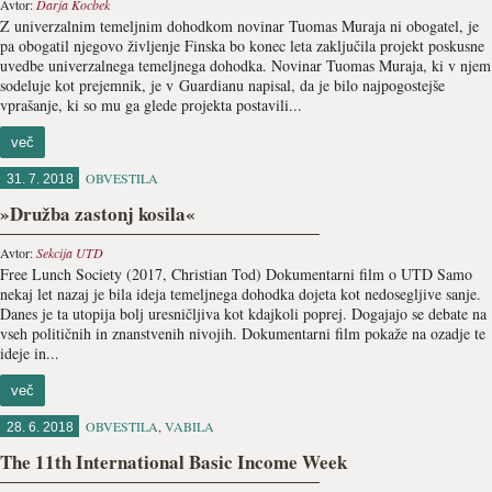
Avtor:
Darja Kocbek
Z univerzalnim temeljnim dohodkom novinar Tuomas Muraja ni obogatel, je
pa obogatil njegovo življenje Finska bo konec leta zaključila projekt poskusne
uvedbe univerzalnega temeljnega dohodka. Novinar Tuomas Muraja, ki v njem
sodeluje kot prejemnik, je v Guardianu napisal, da je bilo najpogostejše
vprašanje, ki so mu ga glede projekta postavili...
več
OBVESTILA
31. 7. 2018
»Družba zastonj kosila«
Avtor:
Sekcija UTD
Free Lunch Society (2017, Christian Tod) Dokumentarni film o UTD Samo
nekaj let nazaj je bila ideja temeljnega dohodka dojeta kot nedosegljive sanje.
Danes je ta utopija bolj uresničljiva kot kdajkoli poprej. Dogajajo se debate na
vseh političnih in znanstvenih nivojih. Dokumentarni film pokaže na ozadje te
ideje in...
več
OBVESTILA
,
VABILA
28. 6. 2018
The 11th International Basic Income Week