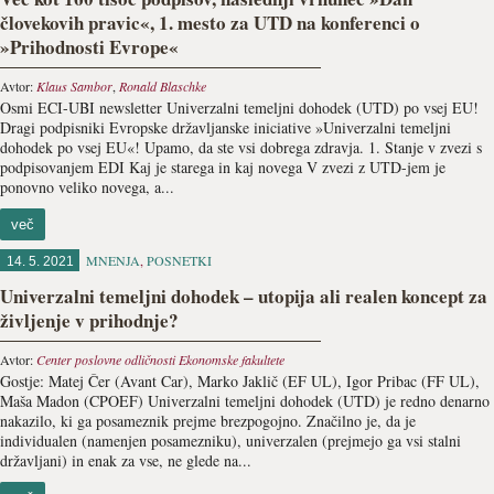
človekovih pravic«, 1. mesto za UTD na konferenci o
»Prihodnosti Evrope«
Avtor:
Klaus Sambor
,
Ronald Blaschke
Osmi ECI-UBI newsletter Univerzalni temeljni dohodek (UTD) po vsej EU!
Dragi podpisniki Evropske državljanske iniciative »Univerzalni temeljni
dohodek po vsej EU«! Upamo, da ste vsi dobrega zdravja. 1. Stanje v zvezi s
podpisovanjem EDI Kaj je starega in kaj novega V zvezi z UTD-jem je
ponovno veliko novega, a...
več
MNENJA
,
POSNETKI
14. 5. 2021
Univerzalni temeljni dohodek – utopija ali realen koncept za
življenje v prihodnje?
Avtor:
Center poslovne odličnosti Ekonomske fakultete
Gostje: Matej Čer (Avant Car), Marko Jaklič (EF UL), Igor Pribac (FF UL),
Maša Madon (CPOEF) Univerzalni temeljni dohodek (UTD) je redno denarno
nakazilo, ki ga posameznik prejme brezpogojno. Značilno je, da je
individualen (namenjen posamezniku), univerzalen (prejmejo ga vsi stalni
državljani) in enak za vse, ne glede na...