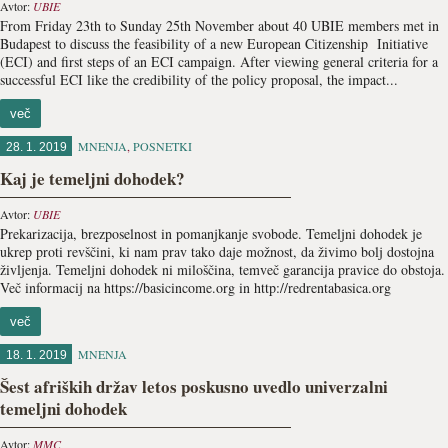
Avtor:
UBIE
From Friday 23th to Sunday 25th November about 40 UBIE members met in
Budapest to discuss the feasibility of a new European Citizenship Initiative
(ECI) and first steps of an ECI campaign. After viewing general criteria for a
successful ECI like the credibility of the policy proposal, the impact...
več
MNENJA
,
POSNETKI
28. 1. 2019
Kaj je temeljni dohodek?
Avtor:
UBIE
Prekarizacija, brezposelnost in pomanjkanje svobode. Temeljni dohodek je
ukrep proti revščini, ki nam prav tako daje možnost, da živimo bolj dostojna
življenja. Temeljni dohodek ni miloščina, temveč garancija pravice do obstoja.
Več informacij na https://basicincome.org in http://redrentabasica.org
več
MNENJA
18. 1. 2019
Šest afriških držav letos poskusno uvedlo univerzalni
temeljni dohodek
Avtor:
MMC