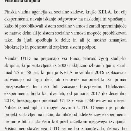
Poskusna skupina
Finska vladna agencija za socialne zadeve, krajše KELA, kot cilj
eksperimenta navaja iskanje odgovorov na naslednja tri vprašanja:
kako bi preoblikovali sistem socialne varnosti zaradi spreminjajoče
se narave dela; ali je sistem socialne varnosti mogoče preoblikovati
tako, da ljudi spodbuja k delu; in ali je možno zmanjšati
birokracijo in poenostaviti zapleten sistem podpor.
Vendar UTD ne prejemajo vsi Finci, temveč zgolj študijska
skupina, ki je sestavljena iz 2000 naključno izbranih ljudi, starih
med 25 in 58 let, ki jim je KELA novembra 2016 izplačevala
subvencijo na trgu dela ali osnovno nadomestilo za primer
brezposelnost ter niso bili začasno brezposelni. Udeleženci
eksperimenta bodo kar dve leti, od januarja 2017 do decembra
2018, brezpogojno prejemali UTD v višini 560 evrov na mesec.
Nihče izmed njih ni mogel zavrniti UTD. Obenem je pilotni
projekt zastavljen na način, da nihče od udeležencev eksperimenta
ne more biti na slabšem kot pred začetkom njegovega izvajanja.
Višina neobdavčenega UTD se ne bo zmanjševala, čeprav bo