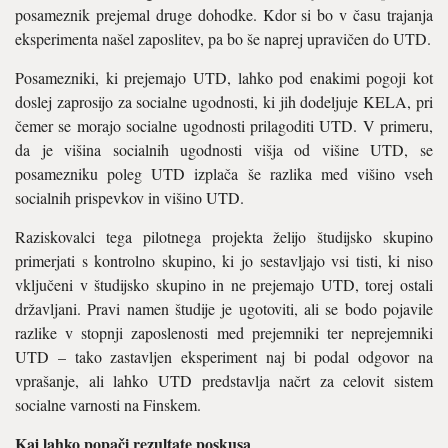
posameznik prejemal druge dohodke. Kdor si bo v času trajanja
eksperimenta našel zaposlitev, pa bo še naprej upravičen do UTD.
Posamezniki, ki prejemajo UTD, lahko pod enakimi pogoji kot
doslej zaprosijo za socialne ugodnosti, ki jih dodeljuje KELA, pri
čemer se morajo socialne ugodnosti prilagoditi UTD. V primeru,
da je višina socialnih ugodnosti višja od višine UTD, se
posamezniku poleg UTD izplača še razlika med višino vseh
socialnih prispevkov in višino UTD.
Raziskovalci tega pilotnega projekta želijo študijsko skupino
primerjati s kontrolno skupino, ki jo sestavljajo vsi tisti, ki niso
vključeni v študijsko skupino in ne prejemajo UTD, torej ostali
državljani. Pravi namen študije je ugotoviti, ali se bodo pojavile
razlike v stopnji zaposlenosti med prejemniki ter neprejemniki
UTD – tako zastavljen eksperiment naj bi podal odgovor na
vprašanje, ali lahko UTD predstavlja načrt za celovit sistem
socialne varnosti na Finskem.
Kaj lahko popači rezultate poskusa