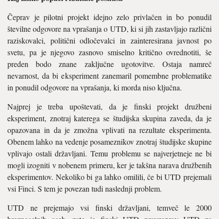
Čeprav je pilotni projekt idejno zelo privlačen in bo ponudil
številne odgovore na vprašanja o UTD, ki si jih zastavljajo različni
raziskovalci, politični odločevalci in zainteresirana javnost po
svetu, pa je njegovo zasnovo smiselno kritično ovrednotiti, še
preden bodo znane zaključne ugotovitve. Ostaja namreč
nevarnost, da bi eksperiment zanemaril pomembne problematike
in ponudil odgovore na vprašanja, ki morda niso ključna.
Najprej je treba upoštevati, da je finski projekt družbeni
eksperiment, znotraj katerega se študijska skupina zaveda, da je
opazovana in da je zmožna vplivati na rezultate eksperimenta.
Obenem lahko na vedenje posameznikov znotraj študijske skupine
vplivajo ostali državljani. Temu problemu se najverjetneje ne bi
mogli izogniti v nobenem primeru, ker je takšna narava družbenih
eksperimentov. Nekoliko bi ga lahko omilili, če bi UTD prejemali
vsi Finci. S tem je povezan tudi naslednji problem.
UTD ne prejemajo vsi finski državljani, temveč le 2000