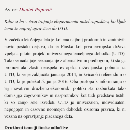
Avtor:
Daniel Popović
Kdor si bo v času trajanja eksperimenta našel zaposlitev, bo kljub
temu še naprej upravičen do UTD.
V začetku letošnjega leta je kot ena najbolj prodornih in zanimivih
novic postalo dejstvo, da je Finska kot prva evropska država
vpeljala pilotni projekt univerzalnega temeljnega dohodka (UTD).
Tako se nadaljuje seznanjanje z alternativnim predlogom, ki sta ga
promovirala zlasti neuspela evropska državljanska pobuda za
UTD, ki se je zaključila januarja 2014, in švicarski referendum o
UTD, ki je potekal 5. junija 2016. Oba pristopa k informiranju o
tej inovativni družbeno-ekonomski politiki sta razburkala tako
domišljijo zagovornikov in nasprotnikov kot tudi predstave tistih,
ki so zanjo šele izvedeli. UTD je univerzalen, individualen,
nepogojen in časovno neomejen dohodek oziroma pravica, ki ni
vezana na opravljanje plačanega dela.
Družbeni temelji finske odločitve