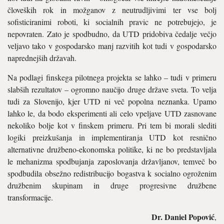
človeških rok in možganov z neutrudljivimi ter vse bolj
sofisticiranimi roboti, ki socialnih pravic ne potrebujejo, je
nepovraten. Zato je spodbudno, da UTD pridobiva čedalje večjo
veljavo tako v gospodarsko manj razvitih kot tudi v gospodarsko
naprednejših državah.
Na podlagi finskega pilotnega projekta se lahko – tudi v primeru
slabših rezultatov – ogromno naučijo druge države sveta. To velja
tudi za Slovenijo, kjer UTD ni več popolna neznanka. Upamo
lahko le, da bodo eksperimenti ali celo vpeljave UTD zasnovane
nekoliko bolje kot v finskem primeru. Pri tem bi morali slediti
logiki preizkušanja in implementiranja UTD kot resnično
alternativne družbeno-ekonomska politike, ki ne bo predstavljala
le mehanizma spodbujanja zaposlovanja državljanov, temveč bo
spodbudila obsežno redistribucijo bogastva k socialno ogroženim
družbenim skupinam in druge progresivne družbene
transformacije.
Dr. Daniel Popović
,