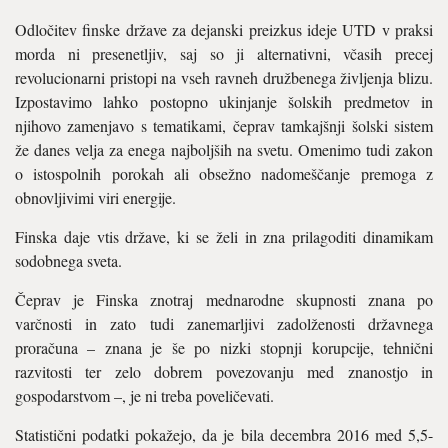
Odločitev finske države za dejanski preizkus ideje UTD v praksi
morda ni presenetljiv, saj so ji alternativni, včasih precej
revolucionarni pristopi na vseh ravneh družbenega življenja blizu.
Izpostavimo lahko postopno ukinjanje šolskih predmetov in
njihovo zamenjavo s tematikami, čeprav tamkajšnji šolski sistem
že danes velja za enega najboljših na svetu. Omenimo tudi zakon
o istospolnih porokah ali obsežno nadomeščanje premoga z
obnovljivimi viri energije.
Finska daje vtis države, ki se želi in zna prilagoditi dinamikam
sodobnega sveta.
Čeprav je Finska znotraj mednarodne skupnosti znana po
varčnosti in zato tudi zanemarljivi zadolženosti državnega
proračuna – znana je še po nizki stopnji korupcije, tehnični
razvitosti ter zelo dobrem povezovanju med znanostjo in
gospodarstvom –, je ni treba poveličevati.
Statistični podatki pokažejo, da je bila decembra 2016 med 5,5-