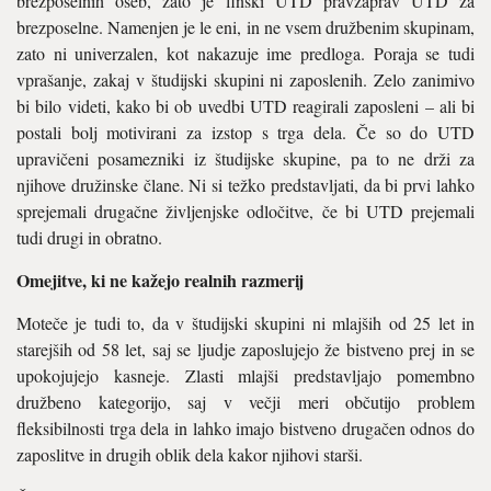
brezposelnih oseb, zato je finski UTD pravzaprav UTD za
brezposelne. Namenjen je le eni, in ne vsem družbenim skupinam,
zato ni univerzalen, kot nakazuje ime predloga. Poraja se tudi
vprašanje, zakaj v študijski skupini ni zaposlenih. Zelo zanimivo
bi bilo videti, kako bi ob uvedbi UTD reagirali zaposleni – ali bi
postali bolj motivirani za izstop s trga dela. Če so do UTD
upravičeni posamezniki iz študijske skupine, pa to ne drži za
njihove družinske člane. Ni si težko predstavljati, da bi prvi lahko
sprejemali drugačne življenjske odločitve, če bi UTD prejemali
tudi drugi in obratno.
Omejitve, ki ne kažejo realnih razmerij
Moteče je tudi to, da v študijski skupini ni mlajših od 25 let in
starejših od 58 let, saj se ljudje zaposlujejo že bistveno prej in se
upokojujejo kasneje. Zlasti mlajši predstavljajo pomembno
družbeno kategorijo, saj v večji meri občutijo problem
fleksibilnosti trga dela in lahko imajo bistveno drugačen odnos do
zaposlitve in drugih oblik dela kakor njihovi starši.