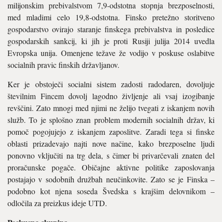
milijonskim prebivalstvom 7,9-odstotna stopnja brezposelnosti,
med mladimi celo 19,8-odstotna. Finsko pretežno storitveno
gospodarstvo ovirajo staranje finskega prebivalstva in posledice
gospodarskih sankcij, ki jih je proti Rusiji julija 2014 uvedla
Evropska unija. Omenjene težave že vodijo v poskuse oslabitve
socialnih pravic finskih državljanov.
Ker je obstoječi socialni sistem zadosti radodaren, dovoljuje
številnim Fincem dovolj lagodno življenje ali vsaj izogibanje
revščini. Zato mnogi med njimi ne želijo tvegati z iskanjem novih
služb. To je splošno znan problem modernih socialnih držav, ki
pomoč pogojujejo z iskanjem zaposlitve. Zaradi tega si finske
oblasti prizadevajo najti nove načine, kako brezposelne ljudi
ponovno vključiti na trg dela, s čimer bi privarčevali znaten del
proračunske pogače. Običajne aktivne politike zaposlovanja
postajajo v sodobnih družbah neučinkovite. Zato se je Finska –
podobno kot njena soseda Švedska s krajšim delovnikom –
odločila za preizkus ideje UTD.