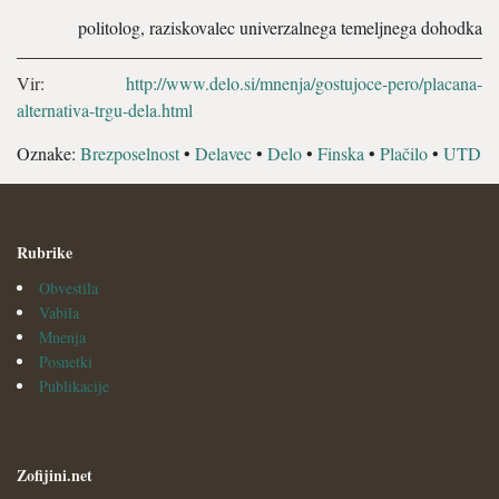
politolog, raziskovalec univerzalnega temeljnega dohodka
Vir:
http://www.delo.si/mnenja/gostujoce-pero/placana-
alternativa-trgu-dela.html
Oznake:
Brezposelnost
•
Delavec
•
Delo
•
Finska
•
Plačilo
•
UTD
Rubrike
Obvestila
Vabila
Mnenja
Posnetki
Publikacije
Zofijini.net