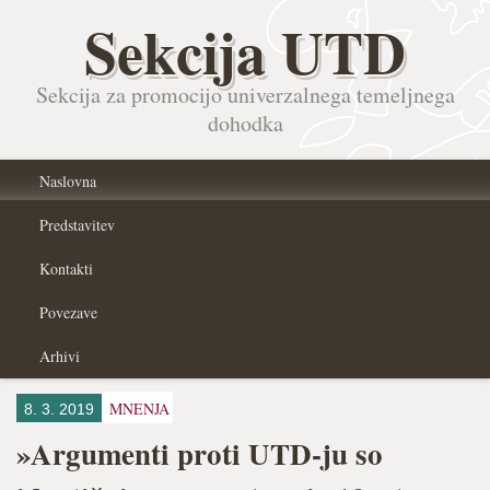
Sekcija UTD
Sekcija za promocijo univerzalnega temeljnega
dohodka
Naslovna
Predstavitev
Kontakti
Povezave
Arhivi
MNENJA
8. 3. 2019
»Argumenti proti UTD-ju so