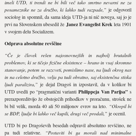
imeli UTD, ti trendi ne bi bili več tako smrtno nevarni ne za
posameznike ne za družbo, ki lahko tudi razpade,”
je odgovoril
sociolog in spomnil, da sama ideja UTD-ja ni nič novega, saj jo je
Janez Evangelist Krek
prvi na Slovenskem ubesedil že
leta 1901
v svojem delu Socializem.
Odprava absolutne revščine
“Če je človek rešen najosnovnejših in najbolj brutalnih
problemov, ki se tičejo fizične eksistence – hrano in vsaj skromno
stanovanje, potem se razcveti, pomislimo nase, na ljudi okrog nas
in na celotno družbo, velja pa tudi obratno, saj eksistenčna stiska
ljudi paralizira,”
je dejal Dragoš in izpostavil, da v kolikor bi
Philippeja Van Parijsa”
UTD uvedli po “pragmatični varianti
s
prerazporeditvijo že obstoječih prihodkov v proračunu, strošek ne
bi bil velik, morda 40 ali 50 milijonov evrov na leto.
“Okrepil bi
se BDP, ljudje bi lahko več kupili, drugi več prodali,”
je ocenil.
UTD bi po Dragoševih besedah odpravil absolutno revščino, ne
pa tudi relativne.
“Postaviti bi ga morali nad minimalne