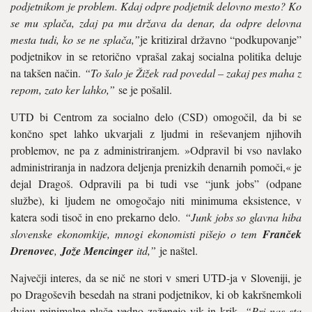
podjetnikom je problem. Kdaj odpre podjetnik delovno mesto? Ko
se mu splača, zdaj pa mu država da denar, da odpre delovna
mesta tudi, ko se ne splača,”
je kritiziral državno “podkupovanje”
podjetnikov in se retorično vprašal zakaj socialna politika deluje
na takšen način.
“To šalo je Žižek rad povedal – zakaj pes maha z
repom, zato ker lahko,”
se je pošalil.
UTD bi Centrom za socialno delo (CSD) omogočil, da bi se
končno spet lahko ukvarjali z ljudmi in reševanjem njihovih
problemov, ne pa z administriranjem. »Odpravil bi vso navlako
administriranja in nadzora deljenja prenizkih denarnih pomoči,« je
dejal Dragoš. Odpravili pa bi tudi vse “junk jobs” (odpane
službe), ki ljudem ne omogočajo niti minimuma eksistence, v
katera sodi tisoč in eno prekarno delo.
“Junk jobs so glavna hiba
slovenske ekonomkije, mnogi ekonomisti pišejo o tem
Franček
Drenovec
,
Jože Mencinger
itd,”
je naštel.
Največji interes, da se nič ne stori v smeri UTD-ja v Sloveniji, je
po Dragoševih besedah na strani podjetnikov, ki ob kakršnemkoli
dvigu minimalne plače vedno zaženejo vik in krik.
“Pri nas sta