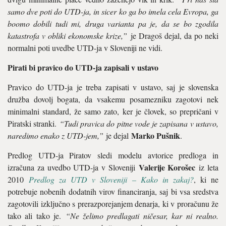
samo dve poti do UTD-ja, in sicer ko ga bo imela cela Evropa, ga
boomo dobili tudi mi, druga varianta pa je, da se bo zgodila
katastrofa v obliki ekonomske krize,”
je Dragoš dejal, da po neki
normalni poti uvedbe UTD-ja v Sloveniji ne vidi.
Pirati bi pravico do UTD-ja zapisali v ustavo
Pravico do UTD-ja je treba zapisati v ustavo, saj je slovenska
družba dovolj bogata, da vsakemu posamezniku zagotovi nek
minimalni standard, že samo zato, ker je človek, so prepričani v
Piratski stranki.
“Tudi pravica do pitne vode je zapisana v ustavo,
Marko Pušnik
naredimo enako z UTD-jem,”
je dejal
.
Predlog UTD-ja Piratov sledi modelu avtorice predloga in
Valerije Korošec
izračuna za uvedbo UTD-ja v Sloveniji
iz leta
2010
Predlog za UTD v Sloveniji – Kako in zakaj?
, ki ne
potrebuje nobenih dodatnih virov financiranja, saj bi vsa sredstva
zagotovili izključno s prerazporejanjem denarja, ki v proračunu že
tako ali tako je.
“Ne želimo predlagati ničesar, kar ni realno.