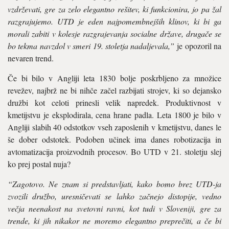
vzdrževati, gre za zelo elegantno rešitev, ki funkcionira, jo pa žal
razgrajujemo. UTD je eden najpomembnejših klinov, ki bi ga
morali zabiti v kolesje razgrajevanja socialne države, drugače se
bo tekma navzdol v smeri 19. stoletja nadaljevala,”
je opozoril na
nevaren trend.
Če bi bilo v Angliji leta 1830 bolje poskrbljeno za množice
revežev, najbrž ne bi nihče začel razbijati strojev, ki so dejansko
družbi kot celoti prinesli velik napredek. Produktivnost v
kmetijstvu je eksplodirala, cena hrane padla. Leta 1800 je bilo v
Angliji slabih 40 odstotkov vseh zaposlenih v kmetijstvu, danes le
še dober odstotek. Podoben učinek ima danes robotizacija in
avtomatizacija proizvodnih procesov. Bo UTD v 21. stoletju slej
ko prej postal nuja?
“Zagotovo. Ne znam si predstavljati, kako bomo brez UTD-ja
zvozili družbo, uresničevati se lahko začnejo distopije, vedno
večja neenakost na svetovni ravni, kot tudi v Sloveniji, gre za
trende, ki jih nikakor ne moremo elegantno preprečiti, a če bi