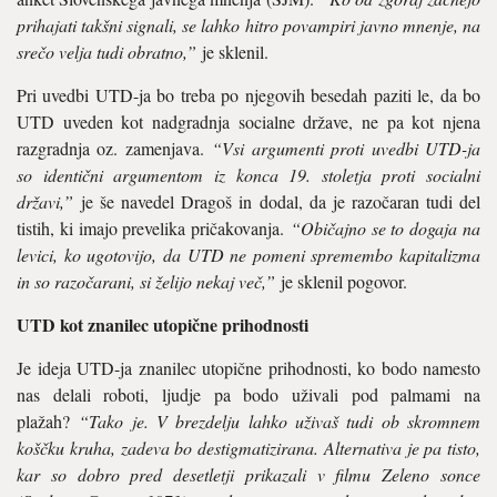
prihajati takšni signali, se lahko hitro povampiri javno mnenje, na
srečo velja tudi obratno,”
je sklenil.
Pri uvedbi UTD-ja bo treba po njegovih besedah paziti le, da bo
UTD uveden kot nadgradnja socialne države, ne pa kot njena
razgradnja oz. zamenjava.
“Vsi argumenti proti uvedbi UTD-ja
so identični argumentom iz konca 19. stoletja proti socialni
državi,”
je še navedel Dragoš in dodal, da je razočaran tudi del
tistih, ki imajo prevelika pričakovanja.
“Običajno se to dogaja na
levici, ko ugotovijo, da UTD ne pomeni spremembo kapitalizma
in so razočarani, si želijo nekaj več,”
je sklenil pogovor.
UTD kot znanilec utopične prihodnosti
Je ideja UTD-ja znanilec utopične prihodnosti, ko bodo namesto
nas delali roboti, ljudje pa bodo uživali pod palmami na
plažah?
“Tako je. V brezdelju lahko uživaš tudi ob skromnem
koščku kruha, zadeva bo destigmatizirana. Alternativa je pa tisto,
kar so dobro pred desetletji prikazali v filmu Zeleno sonce