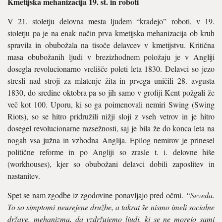
Kmetijska mehanizacija 19. st. in roboti
V 21. stoletju delovna mesta ljudem “kradejo” roboti, v 19.
stoletju pa je na enak način prva kmetijska mehanizacija ob kruh
spravila in obubožala na tisoče delavcev v kmetijstvu. Kritična
masa obubožanih ljudi v brezizhodnem položaju je v Angliji
dosegla revolucionarno vrelišče poleti leta 1830. Delavci so jezo
stresli nad stroji za mlatenje žita in prvega uničili 28. avgusta
1830, do sredine oktobra pa so jih samo v grofiji Kent požgali že
več kot 100. Uporu, ki so ga poimenovali nemiri Swing (Swing
Riots), so se hitro pridružili nižji sloji z vseh vetrov in je hitro
dosegel revolucionarne razsežnosti, saj je bila že do konca leta na
nogah vsa južna in vzhodna Anglija. Epilog nemirov je prinesel
politične reforme in po Angliji so zrasle t. i. delovne hiše
(workhouses), kjer so obubožani delavci dobili zaposlitev in
nastanitev.
Spet se nam zgodbe iz zgodovine ponavljajo pred očmi.
“Seveda.
To so simptomi neurejene družbe, a takrat še nismo imeli socialne
države, mehanizma, da vzdržujemo ljudi, ki se ne morejo sami