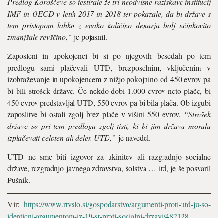
Predlog Koroščeve so testirale že tri neodvisne raziskave institucij
IMF in OECD v letih 2017 in 2018 ter pokazale, da bi države s
tem pristopom lahko z enako količino denarja bolj učinkovito
zmanjšale revščino,”
je pojasnil.
Zaposleni in upokojenci bi si po njegovih besedah po tem
predlogu sami plačevali UTD, brezposelnim, vključenim v
izobraževanje in upokojencem z nižjo pokojnino od 450 evrov pa
bi bili strošek države. Če nekdo dobi 1.000 evrov neto plače, bi
450 evrov predstavljal UTD, 550 evrov pa bi bila plača. Ob izgubi
zaposlitve bi ostali zgolj brez plače v višini 550 evrov.
“Strošek
države so pri tem predlogu zgolj tisti, ki bi jim država morala
izplačevati celoten ali delen UTD,”
je navedel.
UTD ne sme biti izgovor za ukinitev ali razgradnjo socialne
države, razgradnjo javnega zdravstva, šolstva … itd, je še posvaril
Pušnik.
Vir:
https://www.rtvslo.si/gospodarstvo/argumenti-proti-utd-ju-so-
identicni-argumentom-iz-19-st-proti-socialni-drzavi/482128