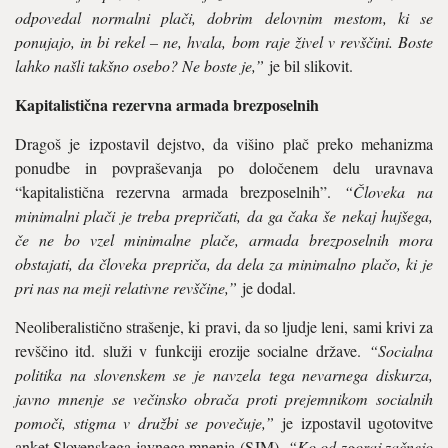
odpovedal normalni plači, dobrim delovnim mestom, ki se
ponujajo, in bi rekel – ne, hvala, bom raje živel v revščini. Boste
lahko našli takšno osebo? Ne boste je,”
je bil slikovit.
Kapitalistična rezervna armada brezposelnih
Dragoš je izpostavil dejstvo, da višino plač preko mehanizma
ponudbe in povpraševanja po določenem delu uravnava
“kapitalistična rezervna armada brezposelnih”.
“Človeka na
minimalni plači je treba prepričati, da ga čaka še nekaj hujšega,
če ne bo vzel minimalne plače, armada brezposelnih mora
obstajati, da človeka prepriča, da dela za minimalno plačo, ki je
pri nas na meji relativne revščine,”
je dodal.
Neoliberalistično strašenje, ki pravi, da so ljudje leni, sami krivi za
revščino itd. služi v funkciji erozije socialne države.
“Socialna
politika na slovenskem se je navzela tega nevarnega diskurza,
javno mnenje se večinsko obrača proti prejemnikom socialnih
pomoči, stigma v družbi se povečuje,”
je izpostavil ugotovitve
anket Slovenskega javnega mnenja (SJM).
“Ko od zgoraj začnejo