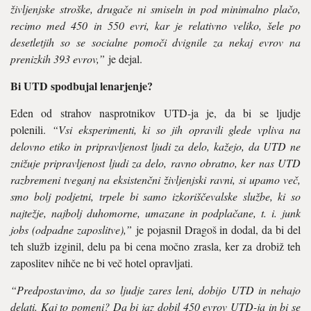
življenjske stroške, drugače ni smiseln in pod minimalno plačo,
recimo med 450 in 550 evri, kar je relativno veliko, šele po
desetletjih so se socialne pomoči dvignile za nekaj evrov na
prenizkih 393 evrov,”
je dejal.
Bi UTD spodbujal lenarjenje?
Eden od strahov nasprotnikov UTD-ja je, da bi se ljudje
polenili.
“Vsi eksperimenti, ki so jih opravili glede vpliva na
delovno etiko in pripravljenost ljudi za delo, kažejo, da UTD ne
znižuje pripravljenost ljudi za delo, ravno obratno, ker nas UTD
razbremeni tveganj na eksistenčni življenjski ravni, si upamo več,
smo bolj podjetni, trpele bi samo izkoriščevalske službe, ki so
najtežje, najbolj duhomorne, umazane in podplačane, t. i. junk
jobs (odpadne zaposlitve),”
je pojasnil Dragoš in dodal, da bi del
teh služb izginil, delu pa bi cena močno zrasla, ker za drobiž teh
zaposlitev nihče ne bi več hotel opravljati.
“Predpostavimo, da so ljudje zares leni, dobijo UTD in nehajo
delati. Kaj to pomeni? Da bi jaz dobil 450 evrov UTD-ja in bi se