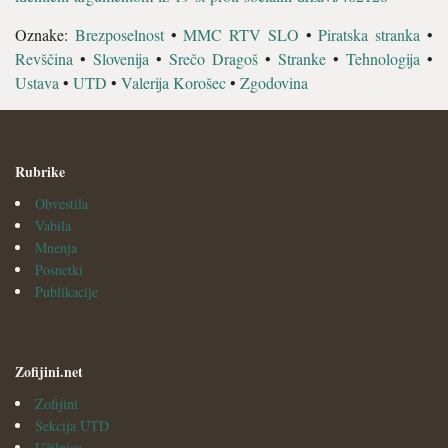
Oznake:
Brezposelnost
•
MMC RTV SLO
•
Piratska stranka
•
Revščina
•
Slovenija
•
Srečo Dragoš
•
Stranke
•
Tehnologija
•
Ustava
•
UTD
•
Valerija Korošec
•
Zgodovina
Rubrike
Obvestila
Vabila
Mnenja
Posnetki
Publikacije
Zofijini.net
Zofijini
Sekcija UTD
Učilnica