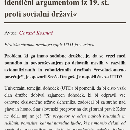
identični argumentom iz 19. st.
proti socialni državi«
Avtor:
Gorazd Kosmač
Piratska stranka predlaga zapis UTD-ja v ustavo
Problem, ki ga imajo sodobne družbe, je, da se vrzel med
ponudbo in povpraševanjem po delovnih mestih v razvitih
avtomatiziranih in robotiziranih družbah “revolucionarno
povečuje”, je opozoril Srečo Dragoš. Je napočil čas za UTD?
Univerzalni temeljni dohodek (UTD) bi pomenil, da bi čisto vsak
član družbe dobival zajamčen dohodek, ki bi odpravil vse
osnovne eksistenčne težave slehernika, zadoščal bi za streho nad
glavo in hrano. Star slovenski pregovor na drugi strani pravi: Kdor
ne dela, naj ne je!
“Ta pregovor je eden najbolj brutalnih in
rušilnih, pomislite, kaj naj naredijo ljudje, ki ne morejo delati, od
otrok do starostnikov in ljudi, ki potrebujejo oskrbo, bolnih,