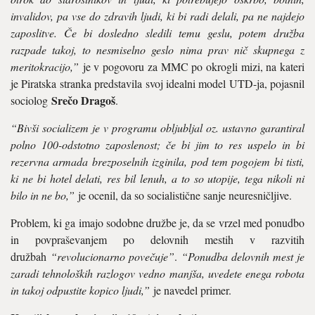
invalidov, pa vse do zdravih ljudi, ki bi radi delali, pa ne najdejo
zaposlitve. Če bi dosledno sledili temu geslu, potem družba
razpade takoj, to nesmiselno geslo nima prav nič skupnega z
meritokracijo,”
je v pogovoru za MMC po okrogli mizi, na kateri
je Piratska stranka predstavila svoj idealni model UTD-ja, pojasnil
Srečo Dragoš
sociolog
.
“Bivši socializem je v programu obljubljal oz. ustavno garantiral
polno 100-odstotno zaposlenost; če bi jim to res uspelo in bi
rezervna armada brezposelnih izginila, pod tem pogojem bi tisti,
ki ne bi hotel delati, res bil lenuh, a to so utopije, tega nikoli ni
bilo in ne bo,”
je ocenil, da so socialistične sanje neuresničljive.
Problem, ki ga imajo sodobne družbe je, da se vrzel med ponudbo
in povpraševanjem po delovnih mestih v razvitih
družbah
“revolucionarno povečuje”
.
“Ponudba delovnih mest je
zaradi tehnoloških razlogov vedno manjša, uvedete enega robota
in takoj odpustite kopico ljudi,”
je navedel primer.