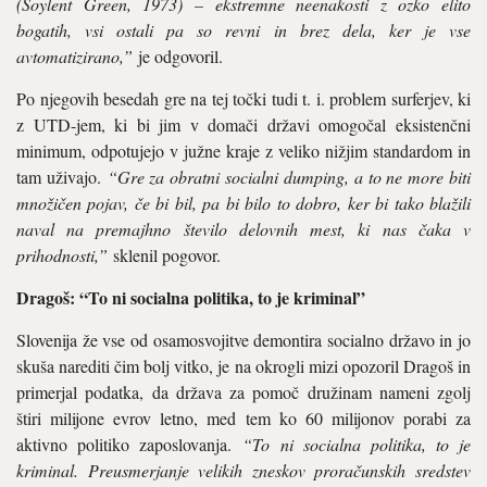
(Soylent Green, 1973) – ekstremne neenakosti z ozko elito
bogatih, vsi ostali pa so revni in brez dela, ker je vse
avtomatizirano,”
je odgovoril.
Po njegovih besedah gre na tej točki tudi t. i. problem surferjev, ki
z UTD-jem, ki bi jim v domači državi omogočal eksistenčni
minimum, odpotujejo v južne kraje z veliko nižjim standardom in
tam uživajo.
“Gre za obratni socialni dumping, a to ne more biti
množičen pojav, če bi bil, pa bi bilo to dobro, ker bi tako blažili
naval na premajhno število delovnih mest, ki nas čaka v
prihodnosti,”
sklenil pogovor.
Dragoš: “To ni socialna politika, to je kriminal”
Slovenija že vse od osamosvojitve demontira socialno državo in jo
skuša narediti čim bolj vitko, je na okrogli mizi opozoril Dragoš in
primerjal podatka, da država za pomoč družinam nameni zgolj
štiri milijone evrov letno, med tem ko 60 milijonov porabi za
aktivno politiko zaposlovanja.
“To ni socialna politika, to je
kriminal. Preusmerjanje velikih zneskov proračunskih sredstev