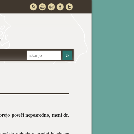
a
morejo poseči neposredno, meni dr.
zavračajo pobude o uvedbi lokalnega