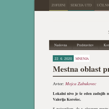
ZOFIJINI
SEKCIJA UTD
UČILN
Naslovna
Predstavitev
Kon
MNENJA
22. 6. 2020
Mestna oblast p
Avtor:
Mojca Zabukovec
Lokalni nivo je še eden zadnjih m
Valerija Korošec.
S pojasnilom, da v glavnem mestu d