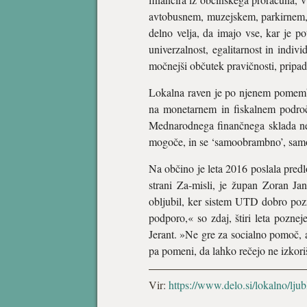
avtobusnem, muzejskem, parkirnem, 
delno velja, da imajo vse, kar je 
univerzalnost, egalitarnost in indivi
močnejši občutek pravičnosti, pripad
Lokalna raven je po njenem pomembna
na monetarnem in fiskalnem področ
Mednarodnega finančnega sklada ne 
mogoče, in se ‘samoobrambno’, sam
Na občino je leta 2016 poslala pred
strani Za-misli, je župan Zoran Ja
obljubil, ker sistem UTD dobro pozna
podporo,« so zdaj, štiri leta pozn
Jerant. »Ne gre za socialno pomoč, 
pa pomeni, da lahko rečejo ne izkori
Vir:
https://www.delo.si/lokalno/lju