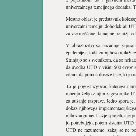
univerzalnega temeljnega dodatka. T
Mestno oblast je predstavnik kolesar
univerzalni temeljni dohodek ali U
za vse meščane, ki naj ne bo nižji o
V obrazložitvi so nazadnje zapisali
epidemije«, toda za njihovo ublažitev
Strinjajo se s svetnikom, da so neka
da uvedba UTD v višini 500 evrov ali
ciljno, da pomoč doseže tiste, ki jo 
To je pogost izgovor, katerega name
mnenju želijo z njim zagovornike UTD p
za utišanje razprave. Jedro spora je,
dokaz njihovega implementacijskega 
njihov argument lažje sprejeli,« je 
jo potrebujejo, potem sistema UTD n
UTD ne razumemo, zakaj se ne potrud