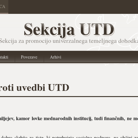
ICA
Sekcija UTD
Sekcija za promocijo univerzalnega temeljnega dohodk
takti
Povezave
Arhivi
roti uvedbi UTD
iljejev, kamor lovke mednarodnih institucij, tudi finančnih, ne 
obro skrbijo za tiste, ki potrebujejo socialno podporo, na občini 