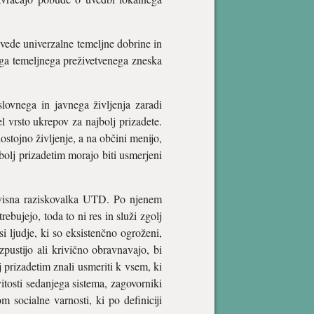
uvede univerzalne temeljne dobrine in
ga temeljnega preživetvenega zneska
slovnega in javnega življenja zaradi
el vrsto ukrepov za najbolj prizadete.
stojno življenje, a na občini menijo,
bolj prizadetim morajo biti usmerjeni
dvisna raziskovalka UTD. Po njenem
rebujejo, toda to ni res in služi zgolj
si ljudje, ki so eksistenčno ogroženi,
pustijo ali krivično obravnavajo, bi
 prizadetim znali usmeriti k vsem, ki
tosti sedanjega sistema, zagovorniki
 socialne varnosti, ki po definiciji