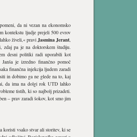
 pomeni, da ni vezan na ekonomsko
m kontekstu ljudje prejeli 500 evrov
Jasmina Jerant
 lahko živeli,« pravi
,
i, zdaj pa je na doktorskem študiju.
 desni politiki radi uporabili kot
ez Janša je izredno finančno pomoč
ka finančna injekcija ljudem zaradi
ti in dobimo ga ne glede na to, kaj
ni, da ima na dolgi rok UTD lahko
obleme tistih, ki so najbolj prizadeti.
eben – prav zaradi šokov, kot smo jim
risti vsako stvar ali storitev, ki se
odni odločitvi. Raziskovalka govori o