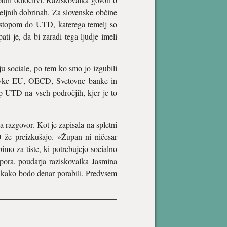
ljnih dobrinah. Za slovenske občine
ristopom do UTD, katerega temelj so
ati je, da bi zaradi tega ljudje imeli
u sociale, po tem ko smo jo izgubili
 lovke EU, OECD, Svetovne banke in
p UTD na vseh področjih, kjer je to
razgovor. Kot je zapisala na spletni
D že preizkušajo. »Župan ni ničesar
imo za tiste, ki potrebujejo socialno
pora, poudarja raziskovalka Jasmina
, kako bodo denar porabili. Predvsem