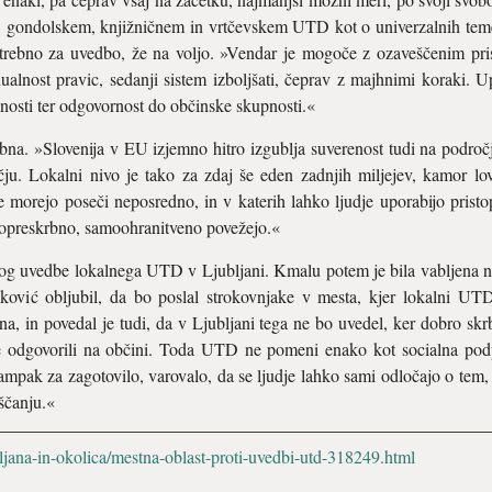
gondolskem, knjižničnem in vrtčevskem UTD kot o univerzalnih teme
potrebno za uvedbo, že na voljo. »Vendar je mogoče z ozaveščenim p
dualnost pravic, sedanji sistem izboljšati, čeprav z majhnimi koraki. Up
nosti ter odgovornost do občinske skupnosti.«
. »Slovenija v EU izjemno hitro izgublja suverenost tudi na področj
ju. Lokalni nivo je tako za zdaj še eden zadnjih miljejev, kamor
morejo poseči neposredno, in v katerih lahko ljudje uporabijo pristo
opreskrbno, samoohranitveno povežejo.«
log uvedbe lokalnega UTD v Ljubljani. Kmalu potem je bila vabljena na 
nković obljubil, da bo poslal strokovnjake v mesta, kjer lokalni UT
, in povedal je tudi, da v Ljubljani tega ne bo uvedel, ker dobro skrb
eje odgovorili na občini. Toda UTD ne pomeni enako kot socialna pod
ampak za zagotovilo, varovalo, da se ljudje lahko sami odločajo o tem
ščanju.«
bljana-in-okolica/mestna-oblast-proti-uvedbi-utd-318249.html