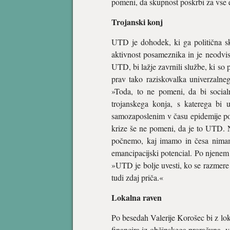
pomeni, da skupnost poskrbi za vse
Trojanski konj
UTD je dohodek, ki ga politična 
aktivnost posameznika in je neodvis
UTD, bi lažje zavrnili službe, ki so p
prav tako raziskovalka univerzalneg
»Toda, to ne pomeni, da bi social
trojanskega konja, s katerega bi 
samozaposlenim v času epidemije po
krize še ne pomeni, da je to UTD. 
počnemo, kaj imamo in česa nimam
emancipacijski potencial. Po njenem ga
»UTD je bolje uvesti, ko se razmere 
tudi zdaj priča.«
Lokalna raven
Po besedah Valerije Korošec bi z lok
financira iz občinskega proračuna, v