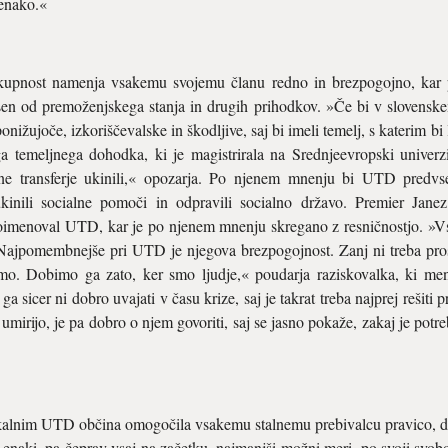
 enako.«
skupnost namenja vsakemu svojemu članu redno in brezpogojno, kar
en od premoženjskega stanja in drugih prihodkov. »Če bi v slovenske
onižujoče, izkoriščevalske in škodljive, saj bi imeli temelj, s katerim bi
a temeljnega dohodka, ki je magistrirala na Srednjeevropski univerz
ne transferje ukinili,« opozarja. Po njenem mnenju bi UTD predvsem
ukinili socialne pomoči in odpravili socialno državo. Premier Jan
imenoval UTD, kar je po njenem mnenju skregano z resničnostjo. »Vsa
Najpomembnejše pri UTD je njegova brezpogojnost. Zanj ni treba prosi
o. Dobimo ga zato, ker smo ljudje,« poudarja raziskovalka, ki me
 sicer ni dobro uvajati v času krize, saj je takrat treba najprej rešiti pr
umirijo, je pa dobro o njem govoriti, saj se jasno pokaže, zakaj je potr
alnim UTD občina omogočila vsakemu stalnemu prebivalcu pravico, da ko
 enaki, pa čeprav vsaj na začetku, najmanjši možni meri, po svoji svob