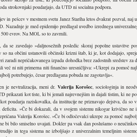
oda strokovnjaki poudarjajo, da UTD ni socialna podpora.
jev in pešcev v mestnem svetu Janez Stariha letos dvakrat pozval, naj 
TD. Nazadnje je med epidemijo predlagal uvedbo izrednega univerzalne
d 500 evrov. Na MOL so to zavrnili.
, da se zavedajo »daljnosežnih posledic skoraj popolne ustavitve po
 so na občini ustanovili občinski krizni štab, ki je, kot dodajajo, sprej
teri zaradi nepričakovanega izpada dohodka brez zadostnih sredstev za do
 več ni niti primerna niti finančno uresničljiva: »Ukrepi za pomoč naj
najbolj potrebujejo, česar predlagana pobuda ne zagotavlja«.
Valerija Korošec
n je nevtralizacija, meni dr.
, sociologinja in neo
rikazati kot tiste, ki bi jemali najrevnejšim in dajali tistim, ki ne pot
 kot poudarja raziskovalka, da institucije ne priznavajo dejstva, da so v
deficita. »Če bi dokazali, da v svojem sistemu nikogar krivično ne iz
prepričana Valerija Korošec. »Če bi odločevalci ukrepe za pomoč najbolj
e bi bilo smiselno uvajati. Dokler pa vsak dan poslušamo o neučinkovi
ijo in tega sistema ne izboljšajo z univerzalnim temeljnim sistemom