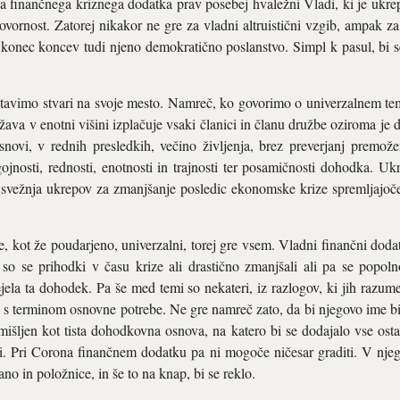
a finančnega kriznega dodatka prav posebej hvaležni Vladi, ki je ukrep
govornost. Zatorej nikakor ne gre za vladni altruistični vzgib, ampak
to konec koncev tudi njeno demokratično poslanstvo. Simpl k pasul, bi
ostavimo stvari na svoje mesto. Namreč, ko govorimo o univerzalnem t
va v enotni višini izplačuje vsaki članici in članu družbe oziroma je
osnovi, v rednih presledkih, večino življenja, brez preverjanj premože
ojnosti, rednosti, enotnosti in trajnosti ter posamičnosti dohodka. U
l svežnja ukrepov za zmanjšanje posledic ekonomske krize spremljajoč
e, kot že poudarjeno, univerzalni, torej gre vsem. Vladni finančni dod
so se prihodki v času krize ali drastično zmanjšali ali pa se popol
ejela ta dohodek. Pa še med temi so nekateri, iz razlogov, ki jih razum
 s terminom osnovne potrebe. Ne gre namreč zato, da bi njegovo ime b
mišljen kot tista dohodkovna osnova, na katero bi se dodajalo vse ostal
i. Pri Corona finančnem dodatku pa ni mogoče ničesar graditi. V nje
ano in položnice, in še to na knap, bi se reklo.