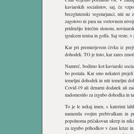
kaviarskih socialistov, saj, če vz
brezglutenski vegetarjanci, niti ne
zagotovo ni para na svetovnem nivoj
pridružijo letečim slonom, novinar
igralcem tenisa in golfa. Saj veste, 
Kar pri premierjevem čivku iz prejšn
dohodek. TO je tisto, kar zares zmot
Namreč, bodimo kot kaviarski social
bo postala. Kar smo nekateri prejeli
temeljni dohodek in niti temeljni d
Covid-19 ali denarni dodatek ali za
nadomestilo za izgubo dohodka in tak
To je le nekaj imen, s katerimi la
namenila svojim prebivalkam in pr
popolnoma pričakovan ukrep in nika
za izgubo prihodkov v času krize in