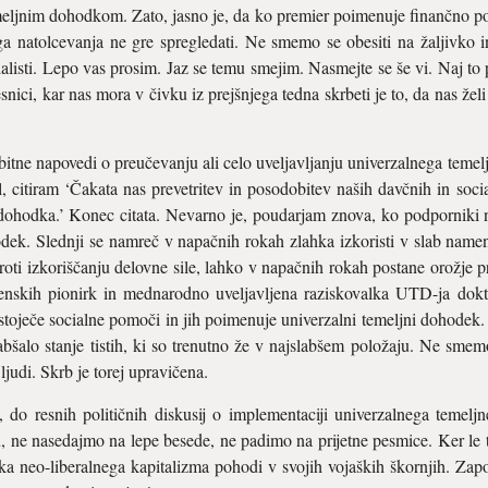
meljnim dohodkom. Zato, jasno je, da ko premier poimenuje finančno p
a natolcevanja ne gre spregledati. Ne smemo se obesiti na žaljivko in 
ialisti. Lepo vas prosim. Jaz se temu smejim. Nasmejte se še vi. Naj to 
ci, kar nas mora v čivku iz prejšnjega tedna skrbeti je to, da nas želi 
bitne napovedi o preučevanju ali celo uveljavljanju univerzalnega teme
citiram ‘Čakata nas prevetritev in posodobitev naših davčnih in socia
ohodka.’ Konec citata. Nevarno je, poudarjam znova, ko podporniki ne
hodek. Slednji se namreč v napačnih rokah zlahka izkoristi v slab name
proti izkoriščanju delovne sile, lahko v napačnih rokah postane orožje pro
venskih pionirk in mednarodno uveljavljena raziskovalka UTD-ja dokt
stoječe socialne pomoči in jih poimenuje univerzalni temeljni dohodek.
abšalo stanje tistih, ki so trenutno že v najslabšem položaju. Ne smemo
 ljudi. Skrb je torej upravičena.
, do resnih političnih diskusij o implementaciji univerzalnega teme
, ne nasedajmo na lepe besede, ne padimo na prijetne pesmice. Ker le
ka neo-liberalnega kapitalizma pohodi v svojih vojaških škornjih. Zapo