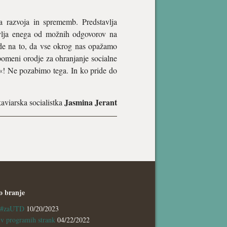
 razvoja in sprememb. Predstavlja
avlja enega od možnih odgovorov na
lede na to, da vse okrog nas opažamo
pomeni orodje za ohranjanje socialne
 la«! Ne pozabimo tega. In ko pride do
Jasmina Jerant
kaviarska socialistka
o branje
a #zaUTD
10/20/2023
 programih strank
04/22/2022