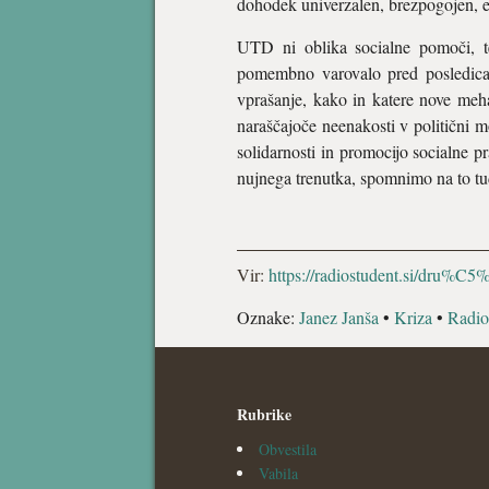
dohodek univerzalen, brezpogojen, en
UTD ni oblika socialne pomoči, te
pomembno varovalo pred posledicam
vprašanje, kako in katere nove meha
naraščajoče neenakosti v politični 
solidarnosti in promocijo socialne pr
nujnega trenutka, spomnimo na to tud
Vir:
https://radiostudent.si/dru%
Oznake:
Janez Janša
•
Kriza
•
Radio
Rubrike
Obvestila
Vabila