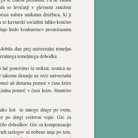
 da so levičarji v glavnem zateženi
časi nabira unikatna družbica, ki ji
se kaviarski socialisti lahko končno
delajo hudo konkurenco prostočasnim
 dobila dan prej univerzalni temeljni
verzalnega temeljnega dohodka.
 laž ponovimo še stokrat, resnica ne
se takemu denarju ne reče univerzalni
pomoč ali denarna pomoč v času krize
ocialna pomoč v času krize, finančno
, tako kot še mnoge druge po svetu,
ze po drugi svetovni vojni. Gre za
ščito dohodkov. Gre za kompenzacijo
 teh razlogov ni nobene nuje po tem,