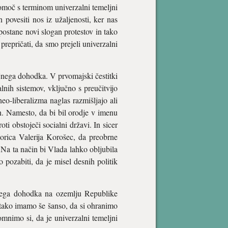
omoč s terminom univerzalni temeljni
povesiti nos iz užaljenosti, ker nas
postane novi slogan protestov in tako
prepričati, da smo prejeli univerzalni
ljnega dohodka. V prvomajski čestitki
lnih sistemov, vključno s preučitvijo
o-liberalizma naglas razmišljajo ali
n. Namesto, da bi bil orodje v imenu
ti obstoječi socialni državi. In sicer
orica Valerija Korošec, da preobrne
 Na ta način bi Vlada lahko obljubila
 pozabiti, da je misel desnih politik
ljnega dohodka na ozemlju Republike
 tako imamo še šanso, da si ohranimo
mnimo si, da je univerzalni temeljni