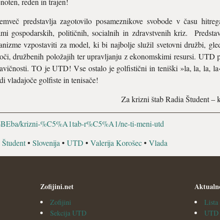
oten, reden in trajen!
mveč predstavlja zagotovilo posameznikove svobode v času hitrega
i gospodarskih, političnih, socialnih in zdravstvenih kriz. Predst
nizme vzpostaviti za model, ki bi najbolje služil svetovni družbi, g
moči, družbenih položajih ter upravljanju z ekonomskimi resursi. UTD 
avičnosti. TO je UTD! Vse ostalo je golfistični in teniški »la, la, la,
i vladajoče golfiste in tenisače!
Za krizni štab Radia Študent – 
C5%BEba/krizni-%C5%A1tab-r%C5%A1/ne-ti-meni-utd
 Študent
•
Slovenija
•
UTD
•
Valerija Korošec
•
Vlada
Zofijini.net
Aktualn
Zofijini
List
Sekcija UTD
UTD v