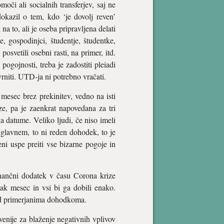
či ali socialnih transferjev, saj ne
kazil o tem, kdo ‘je dovolj reven’
a to, ali je oseba pripravljena delati
e, gospodinjci, študentje, študentke,
posvetili osebni rasti, na primer, itd.
ogojnosti, treba je zadostiti pleiadi
vrniti. UTD-ja ni potrebno vračati.
mesec brez prekinitev, vedno na isti
e, pa je zaenkrat napovedana za tri
na datume. Veliko ljudi, če niso imeli
 glavnem, to ni reden dohodek, to je
eni uspe preiti vse bizarne pogoje in
inančni dodatek v času Corona krize
sak mesec in vsi bi ga dobili enako.
med primerjanima dohodkoma.
enije za blaženje negativnih vplivov