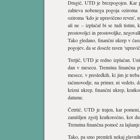
Drugič, UTD je brezpogojen. Kar pom
zahteva nobenega pogoja oziroma n
oziroma ‘kdo je upravičeno reven’, ne
ali ne – izplačal bi se tudi tistim,
prostovoljci in prostovoljke, negovalk
Tako gledano, finančni ukrep v času 
pogojev, da se doseže raven ‘upraviče
Tretjič, UTD je redno izplačan. Uni
dan v mesecu. Trenutna finančna po
mesece, v presledkih, ki jim je treba
računovodje, na primer, ni vedelo, 
krizni ukrep, finančni ukrep, kratko
datume.
Četrtič, UTD je trajen, kar pomeni
zamišljen zgolj kratkoročno, kot du
Trenutna finančna pomoč za lajšanje
Tako, pa smo premleli nekaj glavnih