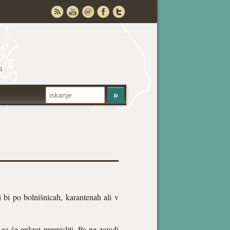
a
li bi po bolnišnicah, karantenah ali v
a še enkrat premisliti. Pa ne zaradi