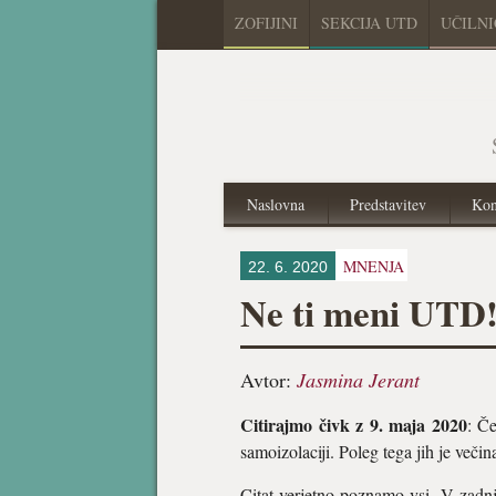
ZOFIJINI
SEKCIJA UTD
UČILN
Naslovna
Predstavitev
Kon
MNENJA
22. 6. 2020
Ne ti meni UTD
Avtor:
Jasmina Jerant
Citirajmo čivk z 9. maja 2020
: Če
samoizolaciji. Poleg tega jih je veči
Citat verjetno poznamo vsi. V zadnj