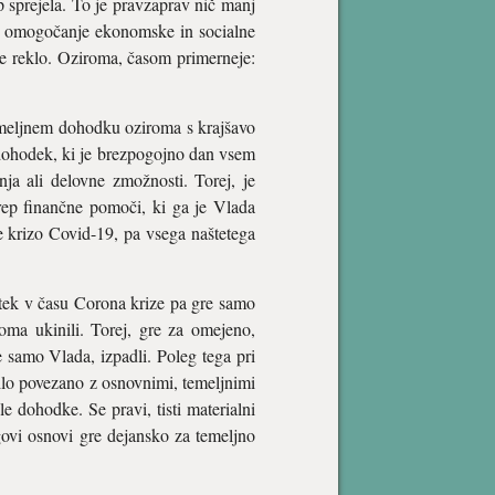
 sprejela. To je pravzaprav nič manj
 za omogočanje ekonomske in socialne
 se reklo. Oziroma, časom primerneje:
emeljnem dohodku oziroma s krajšavo
 dohodek, ki je brezpogojno dan vsem
nja ali delovne zmožnosti. Torej, je
krep finančne pomoči, ki ga je Vlada
e krizo Covid-19, pa vsega naštetega
atek v času Corona krize pa gre samo
noma ukinili. Torej, gre za omejeno,
e samo Vlada, izpadli. Poleg tega pri
ilo povezano z osnovnimi, temeljnimi
e dohodke. Se pravi, tisti materialni
govi osnovi gre dejansko za temeljno