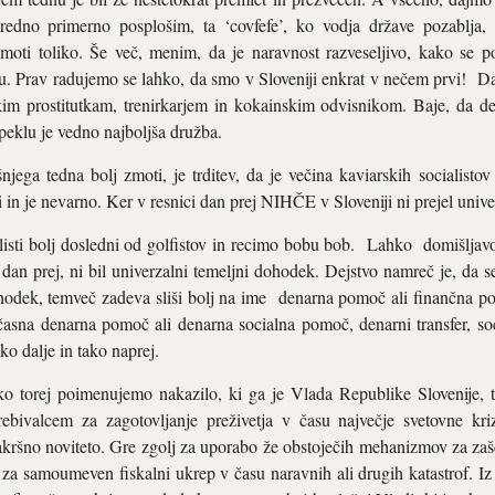
poredno primerno posplošim, ta ‘covfefe’, ko vodja države pozablja,
 zmoti toliko. Še več, menim, da je naravnost razveseljivo, kako se po
u. Prav radujemo se lahko, da smo v Sloveniji enkrat v nečem prvi! Da 
skim prostitutkam, trenirkarjem in kokainskim odvisnikom. Baje, da 
v peklu je vedno najboljša družba.
jega tedna bolj zmoti, je trditev, da je večina kaviarskih socialistov
i in je nevarno. Ker v resnici dan prej NIHČE v Sloveniji ni prejel uni
isti bolj dosledni od golfistov in recimo bobu bob. Lahko domišljavo
 dan prej, ni bil univerzalni temeljni dohodek. Dejstvo namreč je, da 
ohodek, temveč zadeva sliši bolj na ime denarna pomoč ali finančna 
časna denarna pomoč ali denarna socialna pomoč, denarni transfer, s
o dalje in tako naprej.
hko torej poimenujemo nakazilo, ki ga je Vlada Republike Slovenije
ebivalcem za zagotovljanje preživetja v času največje svetovne kri
kršno noviteto. Gre zgolj za uporabo že obstoječih mehanizmov za za
 za samoumeven fiskalni ukrep v času naravnih ali drugih katastrof. Iz