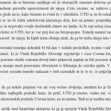
eni, da se bistveno razlikuje od že obstoječih sistemov državne pomo
obene preverbe upravičenosti do njega. Celo, recimo, ne zahteva do
 glede na to, kako bizarno to zveni že v izhodišču. UTD se ne bi oziral n
 ki se ne bi želeli udeleževati plačanega dela, kot na primer gospodinj
e in negovalci svojih družinskih članov ter ljudje, ki bi raje nekaj časa 
krize ni UTD, ker je vse prej kot pa brezpogojen. Temelji namreč na p
nosti’ do njega. In kljub temu obstaja strah, da ga bo treba drugo leto 
verzalni temeljni dohodek bi bil dan v rednih presledkih, recimo vsak 
moč, ki jo Vlada Republike Slovenije zagotavlja v času Corona kriz
 pozorno slediti oziroma dovolj hitro pripraviti papirje in biti pozoren 
da morajo imeti poravnane obveznosti iz februarja do začetka aprila. V
ročen socialni transfer nakazan v treh razmakih in še to le, če prijavlj
, da ga nekdo prejema vse ali vsaj večino življenja, medtem ko je f
šilec najhujših posledic krize. In petič, UTD je enoten, vedno isti, v
 ekonomskih posledic Corona krize, pa ni enotna. Tudi to je razlika 
 razlik med finančnim ukrepom, ki ga je sprejela Vlada Republike Slov