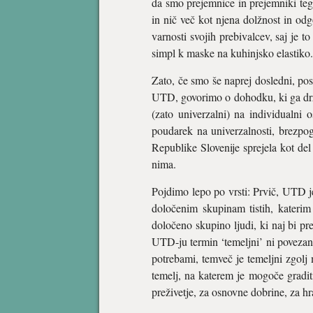
da smo prejemnice in prejemniki teg
in nič več kot njena dolžnost in od
varnosti svojih prebivalcev, saj je 
simpl k maske na kuhinjsko elastiko.
Zato, če smo še naprej dosledni, p
UTD, govorimo o dohodku, ki ga drža
(zato univerzalni) na individualni 
poudarek na univerzalnosti, brezpog
Republike Slovenije sprejela kot de
nima.
Pojdimo lepo po vrsti: Prvič, UTD j
določenim skupinam tistih, katerim 
določeno skupino ljudi, ki naj bi pr
UTD-ju termin ‘temeljni’ ni povezan
potrebami, temveč je temeljni zgolj 
temelj, na katerem je mogoče gradit
preživetje, za osnovne dobrine, za hr