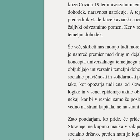
krize Covida-19 ter univerzalnim te
dohodek, naravnost natolcuje. A teg
predsednik vlade kliče kaviarski soc
žaljivki odvzamimo pomen. Ker v resni
temeljni dohodek.
Še več, skrbeti nas morajo tudi more
je namreč premier med drugim dejal, 
koncepta univerzalnega temeljnega d
obljubljajo univerzalni temeljni do
socialne pravičnosti in solidarnosti 
tako, kot opozarja tudi ena od slo
logiko in v senci epidemije ukine ob
nekaj, kar bi v resnici samo še posl
vedno na strani kapitala, ne na strani
Zato poudarjam, ko pride, če pride
Slovenije, ne kupimo mačka v žaklju
socialno državo, preden nam jo logi