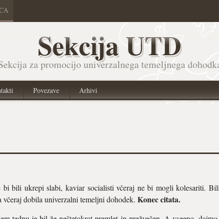
ICA
Sekcija UTD
Sekcija za promocijo univerzalnega temeljnega dohodk
takti
Povezave
Arhivi
!
 bi bili ukrepi slabi, kaviar socialisti včeraj ne bi mogli kolesariti. Bi
Konec citata.
na včeraj dobila univerzalni temeljni dohodek.
em tednu je bil že neštetokrat premlet in prežvečen. A vseeno, dajmo g