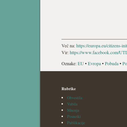
Več na:
https://europa.eu/citizens-ini
Vir:
https://www.facebook.com/U
Oznake:
EU
•
Evropa
•
Pobuda
•
Po
Rubrike
Obvestila
Vabila
Mnenja
Posnetki
Publikacije