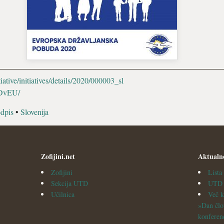
tiative/initiatives/details/2020/000003_sl
TDvEU/
dpis
•
Slovenija
Zofijini.net
Aktualn
Zofijini
List
Sekcija UTD
UTD v
Učilnica
Več k
»Dan člo
konferen