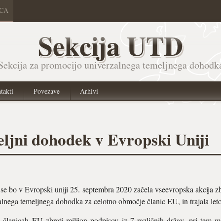
ICA
Sekcija UTD
Sekcija za promocijo univerzalnega temeljnega dohodk
takti
Povezave
Arhivi
eljni dohodek v Evropski Uniji
e se bo v Evropski uniji 25. septembra 2020 začela vseevropska akcija 
zalnega temeljnega dohodka za celotno območje članic EU, in trajala leto
članicah EU zbrati milijon podpisov iz 7 različnih držav, pri tem m