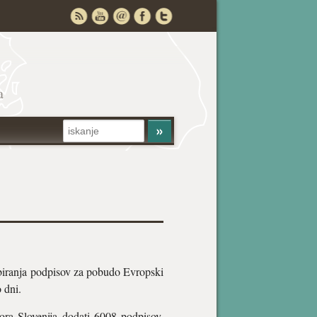
a
zbiranja podpisov za pobudo Evropski
 dni.
ora Slovenija dodati 6008 podpisov.