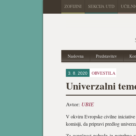
ZOFIJINI
SEKCIJA UTD
UČILN
Naslovna
Predstavitev
Kon
OBVESTILA
3. 8. 2020
Univerzalni tem
Avtor:
UBIE
V okviru Evropske civilne iniciativ
komisiji, da pripravi predlog univer
Za uspešnost pobude je potrebno v 