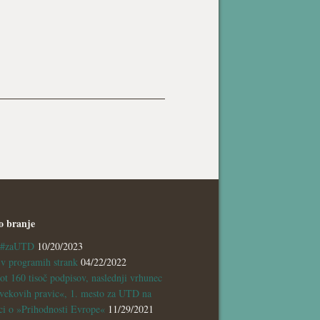
o branje
a #zaUTD
10/20/2023
 programih strank
04/22/2022
ot 160 tisoč podpisov, naslednji vrhunec
vekovih pravic«, 1. mesto za UTD na
ci o »Prihodnosti Evrope«
11/29/2021