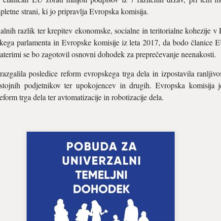
pletne strani, ki jo pripravlja Evropska komisija.
h razlik ter krepitev ekonomske, socialne in teritorialne kohezije v Ev
ega parlamenta in Evropske komisije iz leta 2017, da bodo članice EU
 katerimi se bo zagotovil osnovni dohodek za preprečevanje neenakosti.
razgalila posledice reform evropskega trga dela in izpostavila ranlji
tojnih podjetnikov ter upokojencev in drugih. Evropska komisija j
form trga dela ter avtomatizacije in robotizacije dela.