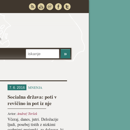
a
MNENJA
7. 6. 2016
Socialna država: poti v
revščino in pot iz nje
Avtor:
Andraž Teršek
Včeraj, danes, jutri. Deložacije
ljudi, posebej tistih z nizkimi
osebnimi prejemki, za dolgove, ki