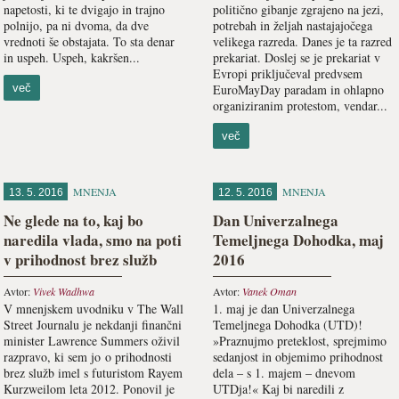
napetosti, ki te dvigajo in trajno
politično gibanje zgrajeno na jezi,
polnijo, pa ni dvoma, da dve
potrebah in željah nastajajočega
vrednoti še obstajata. To sta denar
velikega razreda. Danes je ta razred
in uspeh. Uspeh, kakršen...
prekariat. Doslej se je prekariat v
Evropi priključeval predvsem
več
EuroMayDay paradam in ohlapno
organiziranim protestom, vendar...
več
MNENJA
MNENJA
13. 5. 2016
12. 5. 2016
Ne glede na to, kaj bo
Dan Univerzalnega
naredila vlada, smo na poti
Temeljnega Dohodka, maj
v prihodnost brez služb
2016
Avtor:
Vivek Wadhwa
Avtor:
Vanek Oman
V mnenjskem uvodniku v The Wall
1. maj je dan Univerzalnega
Street Journalu je nekdanji finančni
Temeljnega Dohodka (UTD)!
minister Lawrence Summers oživil
»Praznujmo preteklost, sprejmimo
razpravo, ki sem jo o prihodnosti
sedanjost in objemimo prihodnost
brez služb imel s futuristom Rayem
dela – s 1. majem – dnevom
Kurzweilom leta 2012. Ponovil je
UTDja!« Kaj bi naredili z