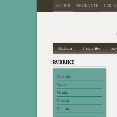
ZOFIJINI
SEKCIJA UTD
UČILN
Naslovna
Predstavitev
Kon
RUBRIKE
Obvestila
Vabila
Mnenja
Posnetki
Publikacije