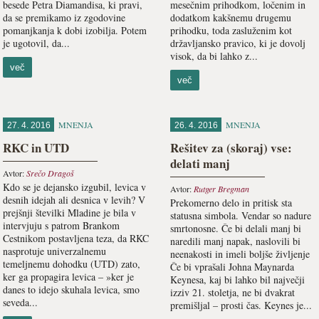
besede Petra Diamandisa, ki pravi,
mesečnim prihodkom, ločenim in
da se premikamo iz zgodovine
dodatkom kakšnemu drugemu
pomanjkanja k dobi izobilja. Potem
prihodku, toda zasluženim kot
je ugotovil, da...
državljansko pravico, ki je dovolj
visok, da bi lahko z...
več
več
MNENJA
MNENJA
27. 4. 2016
26. 4. 2016
RKC in UTD
Rešitev za (skoraj) vse:
delati manj
Avtor:
Srečo Dragoš
Kdo se je dejansko izgubil, levica v
Avtor:
Rutger Bregman
desnih idejah ali desnica v levih? V
Prekomerno delo in pritisk sta
prejšnji številki Mladine je bila v
statusna simbola. Vendar so nadure
intervjuju s patrom Brankom
smrtonosne. Če bi delali manj bi
Cestnikom postavljena teza, da RKC
naredili manj napak, naslovili bi
nasprotuje univerzalnemu
neenakosti in imeli boljše življenje
temeljnemu dohodku (UTD) zato,
Če bi vprašali Johna Maynarda
ker ga propagira levica – »ker je
Keynesa, kaj bi lahko bil največji
danes to idejo skuhala levica, smo
izziv 21. stoletja, ne bi dvakrat
seveda...
premišljal – prosti čas. Keynes je...