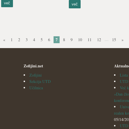
več
več
7
…
«
1
2
3
4
5
6
8
9
10
11
12
15
»
Zofijini.net
Aktualn
Zofijini
List
Sekcija UTD
UTD v
Učilnica
Več k
»Dan člo
konferen
Unive
realen ko
05/14/20
UTD i