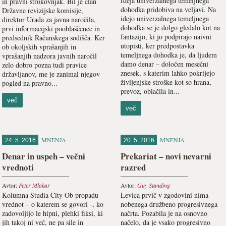
Ideja univerzalnega temeljnega
in pravni strokovnjak. Bil je član
dohodka pridobiva na veljavi. Na
Državne revizijske komisije,
idejo univerzalnega temeljnega
direktor Urada za javna naročila,
dohodka se je dolgo gledalo kot na
prvi informacijski pooblaščenec in
fantazijo, ki jo podpirajo naivni
predsednik Računskega sodišča. Ker
utopisti, ker predpostavka
ob okoljskih vprašanjih in
temeljnega dohodka je, da ljudem
vprašanjih nadzora javnih naročil
damo denar – določen mesečni
zelo dobro pozna tudi pravice
znesek, s katerim lahko pokrijejo
državljanov, me je zanimal njegov
življenjske stroške kot so hrana,
pogled na pravno...
prevoz, oblačila in...
več
več
MNENJA
MNENJA
24. 5. 2016
20. 5. 2016
Denar in uspeh – večni
Prekariat – novi nevarni
vrednoti
razred
Avtor:
Peter Mlakar
Avtor:
Guy Standing
Kolumna Studia City Ob propadu
Levica prvič v zgodovini nima
vrednot – o katerem se govori -, ko
nobenega družbeno progresivnega
zadovoljijo le hipni, plehki fiksi, ki
načrta. Pozabila je na osnovno
jih takoj ni več, ne pa sile in
načelo, da je vsako progresivno