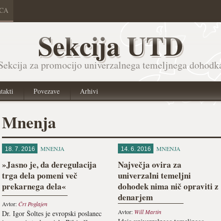
ICA
Sekcija UTD
Sekcija za promocijo univerzalnega temeljnega dohodk
takti
Povezave
Arhivi
Mnenja
MNENJA
MNENJA
18. 7. 2016
14. 6. 2016
»Jasno je, da deregulacija
Največja ovira za
trga dela pomeni več
univerzalni temeljni
prekarnega dela«
dohodek nima nič opraviti z
denarjem
Avtor:
Črt Poglajen
Avtor:
Will Martin
Dr. Igor Šoltes je evropski poslanec