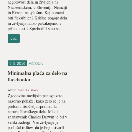
negotovost dela in življenja na
Nizozemskem, v Sloveniji, Nemčiji
in Evropi na splošno. Kaj pomeni
biti fleksibilen? Kakšne pogoje dela
in življenja lahko pričakujemo v
prihodnosti? Sprehodili smo se...
več
MNENJA
9. 5. 2016
Minimalna plača za delo na
facebooku
Avtor:
Lenart J. Kučić
Zgodovina medijske panoge zato
nazorno pokaže, kako zelo se je na
prelomu tisočletja spremenila
narava človeškega dela. Mladi
znanstvenik Charles Darwin je bil v
veliki zadregi. Vse življenje je
poslušal trditev, da je bog ustvaril