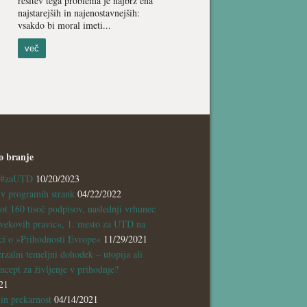
rešitev tega problema je najbrž ena
najstarejših in najenostavnejših:
vsakdo bi moral imeti...
več
o branje
a #zaUTD
10/20/2023
 programih strank
04/22/2022
ot 160 tisoč podpisov, naslednji vrhunec
vekovih pravic«, 1. mesto za UTD na
ci o »Prihodnosti Evrope«
11/29/2021
rzalni temeljni dohodek – utopija ali
ncept za življenje v prihodnje?
21
n prekarnost
04/14/2021