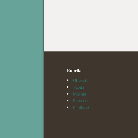
Rubrike
Obvestila
Vabila
Mnenja
Posnetki
Publikacije