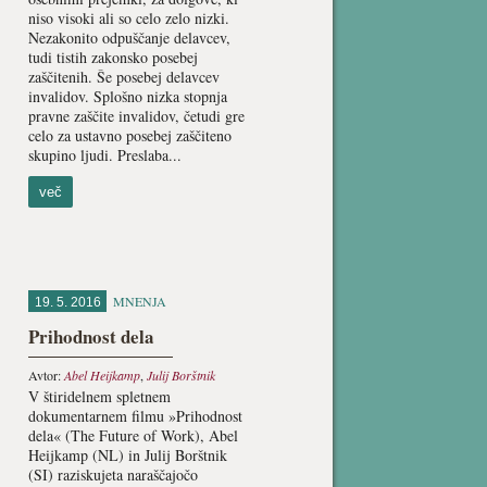
niso visoki ali so celo zelo nizki.
Nezakonito odpuščanje delavcev,
tudi tistih zakonsko posebej
zaščitenih. Še posebej delavcev
invalidov. Splošno nizka stopnja
pravne zaščite invalidov, četudi gre
celo za ustavno posebej zaščiteno
skupino ljudi. Preslaba...
več
MNENJA
19. 5. 2016
Prihodnost dela
Avtor:
Abel Heijkamp
,
Julij Borštnik
V štiridelnem spletnem
dokumentarnem filmu »Prihodnost
dela« (The Future of Work), Abel
Heijkamp (NL) in Julij Borštnik
(SI) raziskujeta naraščajočo