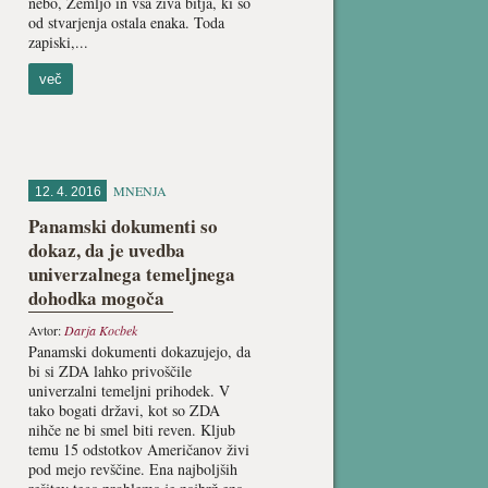
nebo, Zemljo in vsa živa bitja, ki so
od stvarjenja ostala enaka. Toda
zapiski,...
več
MNENJA
12. 4. 2016
Panamski dokumenti so
dokaz, da je uvedba
univerzalnega temeljnega
dohodka mogoča
Avtor:
Darja Kocbek
Panamski dokumenti dokazujejo, da
bi si ZDA lahko privoščile
univerzalni temeljni prihodek. V
tako bogati državi, kot so ZDA
nihče ne bi smel biti reven. Kljub
temu 15 odstotkov Američanov živi
pod mejo revščine. Ena najboljših