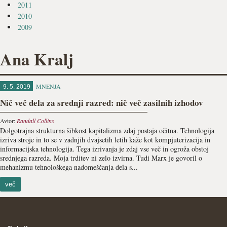
2011
2010
2009
Ana Kralj
MNENJA
9. 5. 2019
Nič več dela za srednji razred: nič več zasilnih izhodov
Avtor:
Randall Collins
Dolgotrajna strukturna šibkost kapitalizma zdaj postaja oči­tna. Tehnologija
izriva stroje in to se v zadnjih dvajsetih letih kaže kot kompjuterizacija in
informacijska tehnologija. Tega izrivanja je zdaj vse več in ogroža obstoj
srednjega razreda. Moja trditev ni zelo izvirna. Tudi Marx je govoril o
mehanizmu tehnološkega nadomeščanja dela s...
več