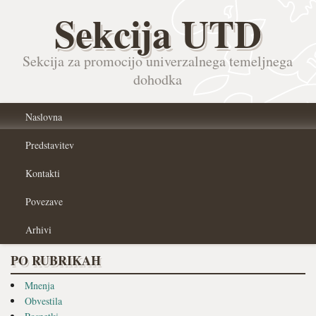
Sekcija UTD
Sekcija za promocijo univerzalnega temeljnega
dohodka
Naslovna
Predstavitev
Kontakti
Povezave
Arhivi
PO RUBRIKAH
Mnenja
Obvestila