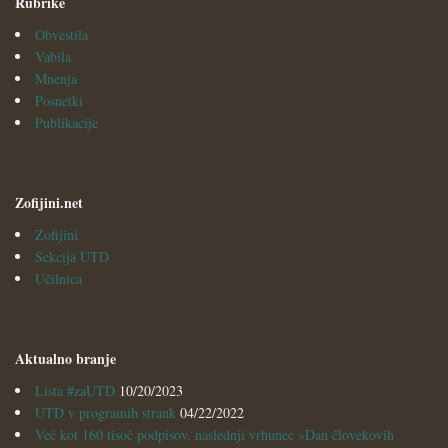
Rubrike
Obvestila
Vabila
Mnenja
Posnetki
Publikacije
Zofijini.net
Zofijini
Sekcija UTD
Učilnica
Aktualno branje
Lista #zaUTD
10/20/2023
UTD v programih strank
04/22/2022
Več kot 160 tisoč podpisov, naslednji vrhunec »Dan človekovih