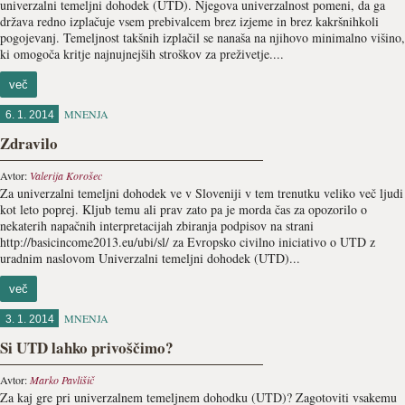
univerzalni temeljni dohodek (UTD). Njegova univerzalnost pomeni, da ga
država redno izplačuje vsem prebivalcem brez izjeme in brez kakršnihkoli
pogojevanj. Temeljnost takšnih izplačil se nanaša na njihovo minimalno višino,
ki omogoča kritje najnujnejših stroškov za preživetje....
več
MNENJA
6. 1. 2014
Zdravilo
Avtor:
Valerija Korošec
Za univerzalni temeljni dohodek ve v Sloveniji v tem trenutku veliko več ljudi
kot leto poprej. Kljub temu ali prav zato pa je morda čas za opozorilo o
nekaterih napačnih interpretacijah zbiranja podpisov na strani
http://basicincome2013.eu/ubi/sl/ za Evropsko civilno iniciativo o UTD z
uradnim naslovom Univerzalni temeljni dohodek (UTD)...
več
MNENJA
3. 1. 2014
Si UTD lahko privoščimo?
Avtor:
Marko Pavlišič
Za kaj gre pri univerzalnem temeljnem dohodku (UTD)? Zagotoviti vsakemu