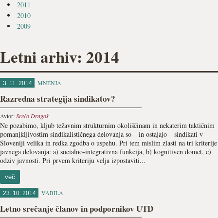
2011
2010
2009
Letni arhiv: 2014
MNENJA
3. 11. 2014
Razredna strategija sindikatov?
Avtor:
Srečo Dragoš
Ne pozabimo, kljub težavnim strukturnim okoliščinam in nekaterim taktičnim
pomanjkljivostim sindikalističnega delovanja so – in ostajajo – sindikati v
Sloveniji velika in redka zgodba o uspehu. Pri tem mislim zlasti na tri kriterije
javnega delovanja: a) socialno-integrativna funkcija, b) kognitiven domet, c)
odziv javnosti. Pri prvem kriteriju velja izpostaviti...
več
VABILA
23. 10. 2014
Letno srečanje članov in podpornikov UTD