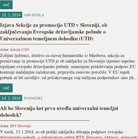
več
OBVESTILA
15. 1. 2014
Izjava Sekcije za promocijo UTD v Sloveniji, ob
zaključevanju Evropske državljanske pobude o
Univerzalnem temeljnem dohodku (UTD)
Avtor:
Sekcija UTD
Zofijini ljubimci, društvo za razvoj humanistike iz Maribora, sekcija za
preučevanje in promocijo UTD je ob zaključku za Slovenijo izjemno uspešno
izpeljane evropske državljanske pobude, namenjene pridobivanju podpore EU
komisije nadaljnjim raziskavam, pripravila osnovno poročilo: V EU uspeh
pobude ni bil zavidljiv: od pričakovanega vsaj milijona podpornikov smo jih...
več
POSNETKI
14. 1. 2014
Ali bo Slovenija kot prva uvedla univerzalni temeljni
dohodek?
Avtor:
RTV Slovenija
V torek, 13.1.2014, so ob priliki zaključka zbiranja podpisov evropske
državljanske pobude, v informativni oddaji RTV Slovenija, Odmevi, pripravili