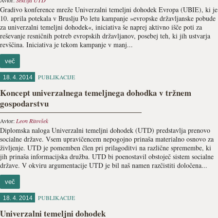
Avtor:
Sekcija UTD
Gradivo konference mreže Univerzalni temeljni dohodek Evropa (UBIE), ki je
10. aprila potekala v Bruslju Po letu kampanje »evropske državljanske pobude
za univerzalni temeljni dohodek«, iniciativa še naprej aktivno išče poti za
reševanje resničnih potreb evropskih državljanov, posebej teh, ki jih ustvarja
revščina. Iniciativa je tekom kampanje v manj...
več
PUBLIKACIJE
18. 4. 2014
Koncept univerzalnega temeljnega dohodka v tržnem
gospodarstvu
Avtor:
Leon Ritovšek
Diplomska naloga Univerzalni temeljni dohodek (UTD) predstavlja prenovo
socialne države. Vsem upravičencem nepogojno prinaša materialno osnovo za
življenje. UTD je pomemben člen pri prilagoditvi na različne spremembe, ki
jih prinaša informacijska družba. UTD bi poenostavil obstoječ sistem socialne
države. V okviru argumentacije UTD je bil naš namen razčistiti določena...
več
PUBLIKACIJE
18. 4. 2014
Univerzalni temeljni dohodek