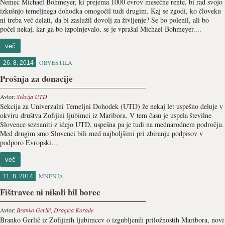
Nemec Michael Bohmeyer, ki prejema 1000 evrov mesečne rente, bi rad svojo
izkušnjo temeljnega dohodka omogočil tudi drugim. Kaj se zgodi, ko človeku
ni treba več delati, da bi zaslužil dovolj za življenje? Se bo polenil, ali bo
počel nekaj, kar ga bo izpolnjevalo, se je vprašal Michael Bohmeyer....
več
OBVESTILA
26. 8. 2014
Prošnja za donacije
Avtor:
Sekcija UTD
Sekcija za Univerzalni Temeljni Dohodek (UTD) že nekaj let uspešno deluje v
okviru društva Zofijini ljubimci iz Maribora. V tem času je uspela številne
Slovence seznaniti z idejo UTD, uspešna pa je tudi na mednarodnem področju.
Med drugim smo Slovenci bili med najboljšimi pri zbiranju podpisov v
podporo Evropski...
več
MNENJA
11. 8. 2014
Fištravec ni nikoli bil borec
Avtor:
Branko Gerlič
,
Dragica Korade
Branko Gerlič iz Zofijinih ljubimcev o izgubljenih priložnostih Maribora, novi