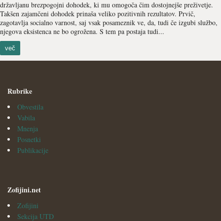
državljanu brezpogojni dohodek, ki mu omogoča čim dostojnejše preživetje.
Takšen zajamčeni dohodek prinaša veliko pozitivnih rezultatov. Prvič,
zagotavlja socialno varnost, saj vsak posameznik ve, da, tudi če izgubi službo,
njegova eksistenca ne bo ogrožena. S tem pa postaja tudi...
več
Rubrike
Obvestila
Vabila
Mnenja
Posnetki
Publikacije
Zofijini.net
Zofijini
Sekcija UTD