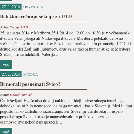
OBVESTILA
27. 1. 2014
Beležka srečanja sekcije za UTD
Avtor:
Sekcija UTD
25. januarja 2014 v Mariboru 25.1.2014 od 12.00 do 16.30 je v večnamenski
dvorani Vetrinjskega ali Naskovega dvorca v Mariboru potekalo delovno
srečanje članov in podpornikov Sekcije za preučevanje in promocijo UTD, ki
deluje kot del Zofijinih ljubimcev, društva za razvoj humanistike iz Maribora.
Srečanja so se udeležili: Valerija...
več
MNENJA
27. 1. 2014
Bi morali posnemati Švico?
Avtor:
Daniel Popović
Če državljani EU še niso dovolj naklonjeni ideji univerzalnega temeljnega
dohodka, ne bi bilo nemogoče, da bi ga uresničili kar v Sloveniji. Med ljudmi
pogosto lahko zasledimo razočaranje, ker Sloveniji vse do zdaj ni uspelo
postati druga Švica, kot se je napovedovalo in pričakovalo vse od
osamosvojitve nekoč najuspešnejše...
več