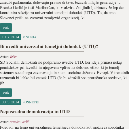
zasedbi parlamenta, delovanju pravne države, težavah mlajše generacije …
Branko Gerlič je tisti Mariborčan, ki v okviru Zofijinih ljubimcev že lep čas
koordinira sekcijo za univerzalni temeljni dohodek (UTD). To, da smo
Slovenci prišli na svetovni zemljevid organizacij, ki...
več
MNENJA
10. 7. 2014
Bi uvedli univerzalni temeljni dohodek (UTD)?
Avtor:
Večer
SD Socialni demokrati ne podpiramo uvedbe UTD, ker ideja prinaša nekaj
pomislekov pri izvedbi in njegovem vplivu na delovno etiko, ki je temelj
sistemov socialnega zavarovanja in s tem socialne države v Evropi. V trenutnih
razmerah bi lahko bil znesek UTD (če bi združili vsa proračunska sredstva, ki
jih...
več
POSNETKI
30. 5. 2014
Neposredna demokracija in UTD
Avtor:
Branko Gerlič
Pogovor na temo univerzalnega temeljnega dohodka kot možnega sopotnika