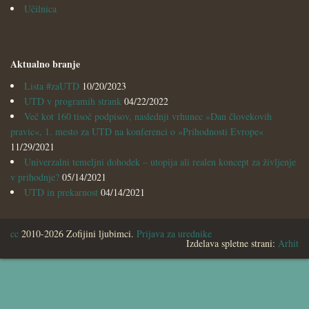
Učilnica
Aktualno branje
Lista #zaUTD
10/20/2023
UTD v programih strank
04/22/2022
Več kot 160 tisoč podpisov, naslednji vrhunec »Dan človekovih
pravic«, 1. mesto za UTD na konferenci o »Prihodnosti Evrope«
11/29/2021
Univerzalni temeljni dohodek – utopija ali realen koncept za življenje
v prihodnje?
05/14/2021
UTD in prekarnost
04/14/2021
cc
2010-2026 Zofijini ljubimci.
Prijava za urednike
Izdelava spletne strani:
Arhit