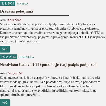
MNENJA
3. 3. 2014
Državna pokojnina
Avtor:
Berta Jereb
V večini razvitih držav se počasi uveljavlja misel, da je poleg fizičnega
preživetja temeljna človeška pravica tudi ohranitev osebnega dostojanstva.
Korak v to smer naj bila uvedba univerzalnega temeljnega dohodka (UTD) za
vse prebivalce brez prošenj, pogojev in preverjanja. Koncept UTD je napredek
za družbo, ki hoče preiti na...
več
OBVESTILA
25. 2. 2014
Neodvisna lista za UTD potrebuje tvoj podpis podpore!
Avtor:
Sekcija UTD
Še tri mesece nas loči do evropskih volitev, na katerih lahko tudi slovenski
volivci z oddajo glasu na volitvah posredno vplivajo na svojo prihodnost v
EU. In medtem ko bo evropski parlament v okviru kampanje volivce
nagovarjal med drugim s televizijskim in radijskim oglasom, plakati, na
spletnih družbenih omrežjih...
več