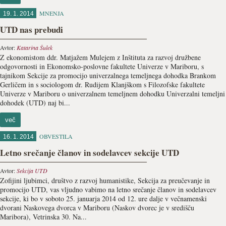
MNENJA
19. 1. 2014
UTD nas prebudi
Avtor:
Katarina Šulek
Z ekonomistom ddr. Matjažem Mulejem z Inštituta za razvoj družbene
odgovornosti in Ekonomsko-poslovne fakultete Univerze v Mariboru, s
tajnikom Sekcije za promocijo univerzalnega temeljnega dohodka Brankom
Gerličem in s sociologom dr. Rudijem Klanjškom s Filozofske fakultete
Univerze v Mariboru o univerzalnem temeljnem dohodku Univerzalni temeljni
dohodek (UTD) naj bi...
več
OBVESTILA
16. 1. 2014
Letno srečanje članov in sodelavcev sekcije UTD
Avtor:
Sekcija UTD
Zofijini ljubimci, društvo z razvoj humanistike, Sekcija za preučevanje in
promocijo UTD, vas vljudno vabimo na letno srečanje članov in sodelavcev
sekcije, ki bo v soboto 25. januarja 2014 od 12. ure dalje v večnamenski
dvorani Naskovega dvorca v Mariboru (Naskov dvorec je v središču
Maribora), Vetrinska 30. Na...