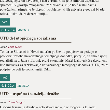
kratkotrajnejše od navdušenja nad evrom, ki se je iz simbola uspešnosti
spremenil v grožnjo evropskemu združevanja, ki jo bo fiskalni pakt s
povečanjem asimetrije še okrepil. Probleme, ki jih ustvarja evro, naj bi zdaj
reševali tako, da bi denarni uniji...
več
MNENJA
8. 1. 2014
UTD del utopičnega socializma
Avtor:
Lana Dakić
To, da so Slovenci in Hrvati na vrhu po številu podpisov za peticijo o
proučitvi uvedbe univerzalnega temeljnega dohodka, potrjuje, da smo najbolj
socialistična država v Evropi, pravi ekonomist Matej Lahovnik Že skoraj eno
leto iniciativa za raziskovanje univerzalnega temeljnega dohodka (UTD) zbira
podpise po celi Evropski uniji. Od...
več
MNENJA
6. 1. 2014
UTD – uspešna tranzicija družbe
Avtor:
Srečo Dragoš
Uspešna tranzicija družbe – celo slovenske – je še mogoča, a le skozi