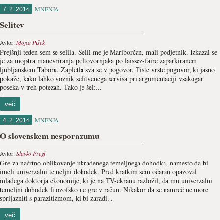
MNENJA
7. 2. 2014
Selitev
Avtor:
Mojca Pišek
Prejšnji teden sem se selila. Selil me je Mariborčan, mali podjetnik. Izkazal se
je za mojstra manevriranja poltovornjaka po laissez-faire zaparkiranem
ljubljanskem Taboru. Zapletla sva se v pogovor. Tiste vrste pogovor, ki jasno
pokaže, kako lahko voznik selitvenega servisa pri argumentaciji vsakogar
poseka v treh potezah. Tako je šel:...
več
MNENJA
4. 2. 2014
O slovenskem nesporazumu
Avtor:
Slavko Pregl
Gre za načrtno oblikovanje ukradenega temeljnega dohodka, namesto da bi
imeli univerzalni temeljni dohodek. Pred kratkim sem očaran opazoval
mladega doktorja ekonomije, ki je na TV-ekranu razložil, da mu univerzalni
temeljni dohodek filozofsko ne gre v račun. Nikakor da se namreč ne more
sprijazniti s parazitizmom, ki bi zaradi...
več