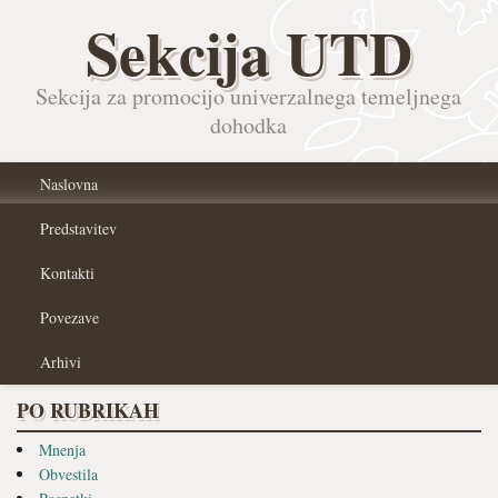
Sekcija UTD
Sekcija za promocijo univerzalnega temeljnega
dohodka
Naslovna
Predstavitev
Kontakti
Povezave
Arhivi
PO RUBRIKAH
Mnenja
Obvestila