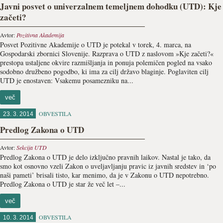
Javni posvet o univerzalnem temeljnem dohodku (UTD): Kje
začeti?
Avtor:
Pozitivna Akademija
Posvet Pozitivne Akademije o UTD je potekal v torek, 4. marca, na
Gospodarski zbornici Slovenije. Razprava o UTD z naslovom »Kje začeti?«
prestopa ustaljene okvire razmišljanja in ponuja polemičen pogled na vsako
sodobno družbeno pogodbo, ki ima za cilj državo blaginje. Poglaviten cilj
UTD je enostaven: Vsakemu posamezniku na...
več
OBVESTILA
23. 3. 2014
Predlog Zakona o UTD
Avtor:
Sekcija UTD
Predlog Zakona o UTD je delo izključno pravnih laikov. Nastal je tako, da
smo kot osnovno vzeli Zakon o uveljavljanju pravic iz javnih sredstev in ‘po
naši pameti’ brisali tisto, kar menimo, da je v Zakonu o UTD nepotrebno.
Predlog Zakona o UTD je star že več let –...
več
OBVESTILA
10. 3. 2014