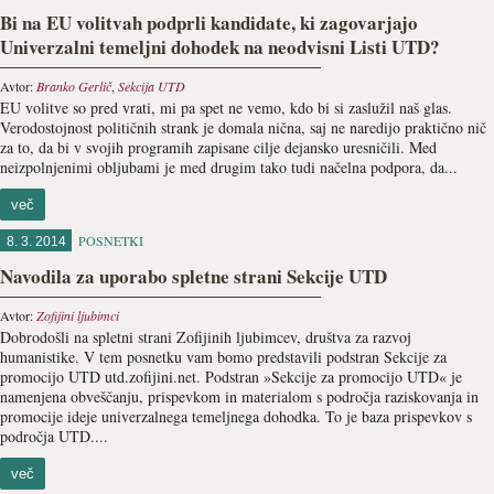
Bi na EU volitvah podprli kandidate, ki zagovarjajo
Univerzalni temeljni dohodek na neodvisni Listi UTD?
Avtor:
Branko Gerlič
,
Sekcija UTD
EU volitve so pred vrati, mi pa spet ne vemo, kdo bi si zaslužil naš glas.
Verodostojnost političnih strank je domala nična, saj ne naredijo praktično nič
za to, da bi v svojih programih zapisane cilje dejansko uresničili. Med
neizpolnjenimi obljubami je med drugim tako tudi načelna podpora, da...
več
POSNETKI
8. 3. 2014
Navodila za uporabo spletne strani Sekcije UTD
Avtor:
Zofijini ljubimci
Dobrodošli na spletni strani Zofijinih ljubimcev, društva za razvoj
humanistike. V tem posnetku vam bomo predstavili podstran Sekcije za
promocijo UTD utd.zofijini.net. Podstran »Sekcije za promocijo UTD« je
namenjena obveščanju, prispevkom in materialom s področja raziskovanja in
promocije ideje univerzalnega temeljnega dohodka. To je baza prispevkov s
področja UTD....
več