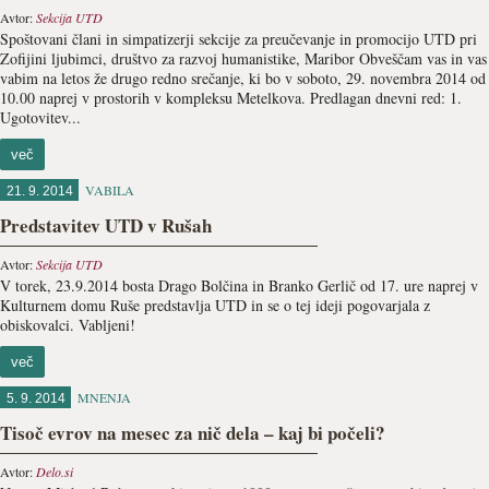
Avtor:
Sekcija UTD
Spoštovani člani in simpatizerji sekcije za preučevanje in promocijo UTD pri
Zofijini ljubimci, društvo za razvoj humanistike, Maribor Obveščam vas in vas
vabim na letos že drugo redno srečanje, ki bo v soboto, 29. novembra 2014 od
10.00 naprej v prostorih v kompleksu Metelkova. Predlagan dnevni red: 1.
Ugotovitev...
več
VABILA
21. 9. 2014
Predstavitev UTD v Rušah
Avtor:
Sekcija UTD
V torek, 23.9.2014 bosta Drago Bolčina in Branko Gerlič od 17. ure naprej v
Kulturnem domu Ruše predstavlja UTD in se o tej ideji pogovarjala z
obiskovalci. Vabljeni!
več
MNENJA
5. 9. 2014
Tisoč evrov na mesec za nič dela – kaj bi počeli?
Avtor:
Delo.si