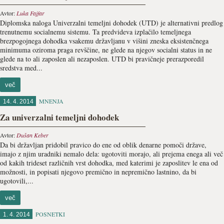
Avtor:
Luka Fajfar
Diplomska naloga Univerzalni temeljni dohodek (UTD) je alternativni predlog
trenutnemu socialnemu sistemu. Ta predvideva izplačilo temeljnega
brezpogojnega dohodka vsakemu državljanu v višini zneska eksistenčnega
minimuma oziroma praga revščine, ne glede na njegov socialni status in ne
glede na to ali zaposlen ali nezaposlen. UTD bi pravičneje prerazporedil
sredstva med...
več
MNENJA
14. 4. 2014
Za univerzalni temeljni dohodek
Avtor:
Dušan Keber
Da bi državljan pridobil pravico do ene od oblik denarne pomoči države,
imajo z njim uradniki nemalo dela: ugotoviti morajo, ali prejema enega ali več
od kakih trideset različnih vrst dohodka, med katerimi je zaposlitev le ena od
možnosti, in popisati njegovo premično in nepremično lastnino, da bi
ugotovili,...
več
POSNETKI
1. 4. 2014