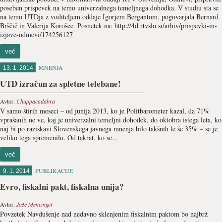
poseben prispevek na temo univerzalnega temeljnega dohodka. V studiu sta se
na temo UTDja z voditeljem oddaje Igorjem Bergantom, pogovarjala Bernard
Brščič in Valerija Korošec. Posnetek na: http://4d.rtvslo.si/arhiv/prispevki-in-
izjave-odmevi/174256127
več
MNENJA
13. 1. 2014
UTD izračun za spletne telebane!
Avtor:
Chuppacadabra
V samo štirih meseci – od junija 2013, ko je Politbarometer kazal, da 71%
vprašanih ne ve, kaj je univerzalni temeljni dohodek, do oktobra istega leta, ko
naj bi po raziskavi Slovenskega javnega mnenja bilo takšnih le še 35% – se je
veliko tega spremenilo. Od takrat, ko se...
več
PUBLIKACIJE
9. 1. 2014
Evro, fiskalni pakt, fiskalna unija?
Avtor:
Jože Mencinger
Povzetek Navdušenje nad nedavno sklenjenim fiskalnim paktom bo najbrž