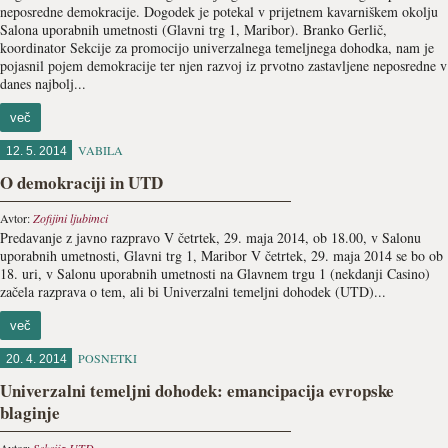
neposredne demokracije. Dogodek je potekal v prijetnem kavarniškem okolju
Salona uporabnih umetnosti (Glavni trg 1, Maribor). Branko Gerlič,
koordinator Sekcije za promocijo univerzalnega temeljnega dohodka, nam je
pojasnil pojem demokracije ter njen razvoj iz prvotno zastavljene neposredne v
danes najbolj...
več
VABILA
12. 5. 2014
O demokraciji in UTD
Avtor:
Zofijini ljubimci
Predavanje z javno razpravo V četrtek, 29. maja 2014, ob 18.00, v Salonu
uporabnih umetnosti, Glavni trg 1, Maribor V četrtek, 29. maja 2014 se bo ob
18. uri, v Salonu uporabnih umetnosti na Glavnem trgu 1 (nekdanji Casino)
začela razprava o tem, ali bi Univerzalni temeljni dohodek (UTD)...
več
POSNETKI
20. 4. 2014
Univerzalni temeljni dohodek: emancipacija evropske
blaginje