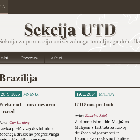
ICA
Sekcija UTD
Sekcija za promocijo univerzalnega temeljnega dohodk
takti
Povezave
Arhivi
Brazilija
MNENJA
MNENJA
20. 5. 2016
19. 1. 2014
Prekariat – novi nevarni
UTD nas prebudi
razred
Avtor:
Katarina Šulek
Z ekonomistom ddr. Matjažem
Avtor:
Guy Standing
Mulejem z Inštituta za razvoj
Levica prvič v zgodovini nima
družbene odgovornosti in
nobenega družbeno progresivnega
Ekonomsko-poslovne fakultete
načrta. Pozabila je na osnovno