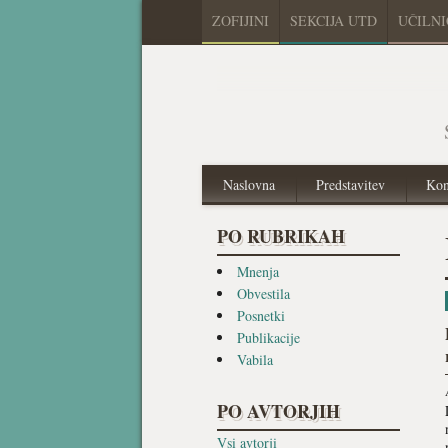
ZOFIJINI
SEKCIJA UTD
UČILN
Naslovna
Predstavitev
Kon
PO RUBRIKAH
Mnenja
Obvestila
Posnetki
Publikacije
Vabila
PO AVTORJIH
Vsi avtorji