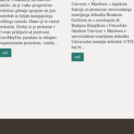
Univerze v Mariboru, s tajnikom
načelo, da je vsako progresivno
Sekcije za promocijo univerzalnega
politično gibanje zgrajeno na jezi,
temeljnega dohodka Brankom
potrebah in željah nastajajočega
Gerličem in s sociologom dr.
velikega razreda. Danes je ta razred
Rudijem Klanjškom s Filozofske
prekariat. Doslej se je prekariat v
fakultete Univerze v Mariboru o
Evropi priključeval predvsem
univerzalnem temeljnem dohodku
EuroMayDay paradam in ohlapno
Univerzalni temeljni dohodek (UTD
organiziranim protestom, vendar...
naj bi...
več
več