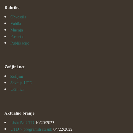
Rubrike
Obvestila
Vabila
Mnenja
Posnetki
Publikacije
Zofijini.net
Zofijini
Sekcija UTD
Učilnica
Aktualno branje
Lista #zaUTD
10/20/2023
UTD v programih strank
04/22/2022