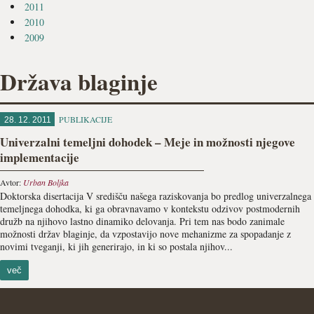
2011
2010
2009
Država blaginje
PUBLIKACIJE
28. 12. 2011
Univerzalni temeljni dohodek – Meje in možnosti njegove
implementacije
Avtor:
Urban Boljka
Doktorska disertacija V središču našega raziskovanja bo predlog univerzalnega
temeljnega dohodka, ki ga obravnavamo v kontekstu odzivov postmodernih
družb na njihovo lastno dinamiko delovanja. Pri tem nas bodo zanimale
možnosti držav blaginje, da vzpostavijo nove mehanizme za spopadanje z
novimi tveganji, ki jih generirajo, in ki so postala njihov...
več