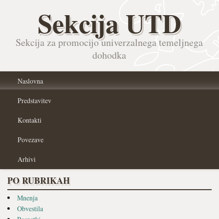
Sekcija UTD
Sekcija za promocijo univerzalnega temeljnega
dohodka
Naslovna
Predstavitev
Kontakti
Povezave
Arhivi
PO RUBRIKAH
Mnenja
Obvestila