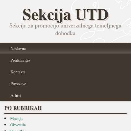
Sekcija UTD
Sekcija za promocijo univerzalnega temeljnega
dohodka
Naslovna
Predstavitev
Kontakti
Povezave
Arhivi
PO RUBRIKAH
Mnenja
Obvestila