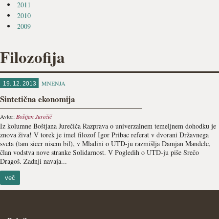
2011
2010
2009
Filozofija
MNENJA
19. 12. 2013
Sintetična ekonomija
Avtor:
Boštjan Jurečič
Iz kolumne Boštjana Jurečiča Razprava o univerzalnem temeljnem dohodku je
znova živa! V torek je imel filozof Igor Pribac referat v dvorani Državnega
sveta (tam sicer nisem bil), v Mladini o UTD-ju razmišlja Damjan Mandelc,
član vodstva nove stranke Solidarnost. V Pogledih o UTD-ju piše Srečo
Dragoš. Zadnji navaja...
več