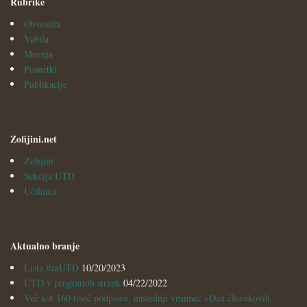
Rubrike
Obvestila
Vabila
Mnenja
Posnetki
Publikacije
Zofijini.net
Zofijini
Sekcija UTD
Učilnica
Aktualno branje
Lista #zaUTD
10/20/2023
UTD v programih strank
04/22/2022
Več kot 160 tisoč podpisov, naslednji vrhunec »Dan človekovih