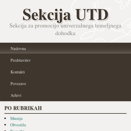
Sekcija UTD
Sekcija za promocijo univerzalnega temeljnega
dohodka
Naslovna
Predstavitev
Kontakti
Povezave
Arhivi
PO RUBRIKAH
Mnenja
Obvestila