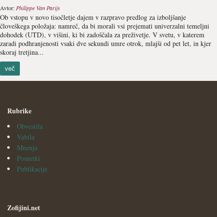
Avtor:
Philippe Van Parijs
Ob vstopu v novo tisočletje dajem v razpravo predlog za izboljšanje
človeškega položaja: namreč, da bi morali vsi prejemati univerzalni temeljni
dohodek (UTD), v višini, ki bi zadoščala za preživetje. V svetu, v katerem
zaradi podhranjenosti vsaki dve sekundi umre otrok, mlajši od pet let, in kjer
skoraj tretjina...
več
Rubrike
Obvestila
Vabila
Mnenja
Posnetki
Publikacije
Zofijini.net