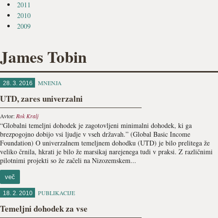
2011
2010
2009
James Tobin
MNENJA
28. 3. 2016
UTD, zares univerzalni
Avtor:
Rok Kralj
“Globalni temeljni dohodek je zagotovljeni minimalni dohodek, ki ga
brezpogojno dobijo vsi ljudje v vseh državah.” (Global Basic Income
Foundation) O univerzalnem temeljnem dohodku (UTD) je bilo prelitega že
veliko črnila, hkrati je bilo že marsikaj narejenega tudi v praksi. Z različnimi
pilotnimi projekti so že začeli na Nizozemskem...
več
PUBLIKACIJE
18. 2. 2010
Temeljni dohodek za vse