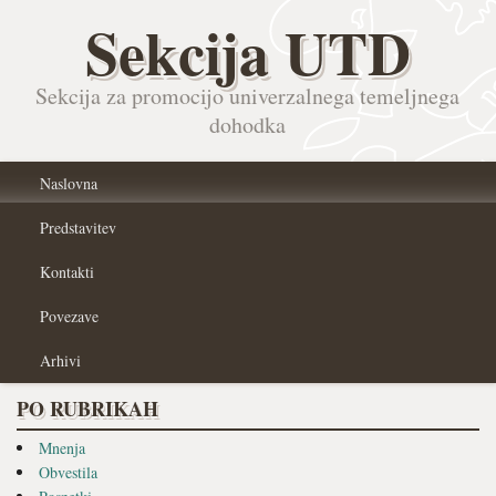
Sekcija UTD
Sekcija za promocijo univerzalnega temeljnega
dohodka
Naslovna
Predstavitev
Kontakti
Povezave
Arhivi
PO RUBRIKAH
Mnenja
Obvestila