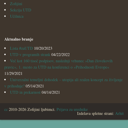
Zofijini
Sekcija UTD
Učilnica
Aktualno branje
Lista #zaUTD
10/20/2023
UTD v programih strank
04/22/2022
Več kot 160 tisoč podpisov, naslednji vrhunec »Dan človekovih
pravic«, 1. mesto za UTD na konferenci o »Prihodnosti Evrope«
11/29/2021
Univerzalni temeljni dohodek – utopija ali realen koncept za življenje
v prihodnje?
05/14/2021
UTD in prekarnost
04/14/2021
cc
2010-2026 Zofijini ljubimci.
Prijava za urednike
Izdelava spletne strani:
Arhit