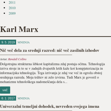
2011
2010
2009
Karl Marx
MNENJA
9. 5. 2019
Nič več dela za srednji razred: nič več zasilnih izhodov
Avtor:
Randall Collins
Dolgotrajna strukturna šibkost kapitalizma zdaj postaja oči­tna. Tehnologija
izriva stroje in to se v zadnjih dvajsetih letih kaže kot kompjuterizacija in
informacijska tehnologija. Tega izrivanja je zdaj vse več in ogroža obstoj
srednjega razreda. Moja trditev ni zelo izvirna. Tudi Marx je govoril o
mehanizmu tehnološkega nadomeščanja dela s...
več
MNENJA
6. 1. 2017
Univerzalni temeljni dohodek, nevreden svojega imena