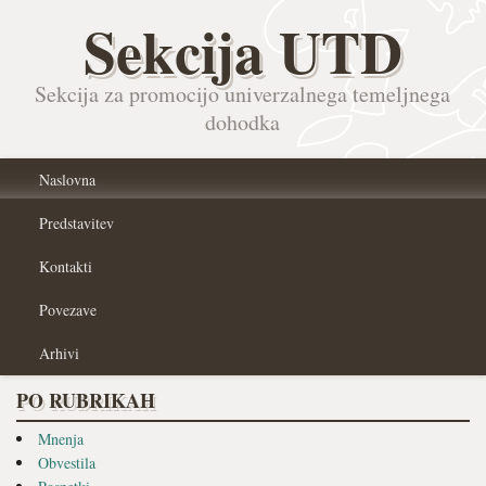
Sekcija UTD
Sekcija za promocijo univerzalnega temeljnega
dohodka
Naslovna
Predstavitev
Kontakti
Povezave
Arhivi
PO RUBRIKAH
Mnenja
Obvestila