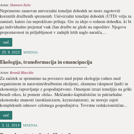
Avtor:
Shannon Ikebe
Neprimerno zasnovan univerzalni temeljni dohodek ne more zagotoviti
korenitih družbenih sprememb. Univerzalni temeljni dohodek (UTD) velja za
zamisel, katere čas nepreklicno prihaja. Gre za idejo o rednem dohodku, ki bi
ga individualno prejemal vsak član družbe ne glede na zaposlitev. Njegova
prepoznavnost in priljubljenost v zadnjih letih naglo narašča,...
več
MNENJA
25. 9. 2015
Ekologija, transformacija in emancipacija
Avtor:
Ronald Blaschke
Za začetek se spomnimo na povezavo med pojmi ekologija (odnos med
organizmom in naravnim/družbenim okoljem), ekumena (skupnost ljudi) in
ekonomija (upravljanje z gospodinjstvom). Omenjeni izrazi temeljijo na grški
besedi oikos, ki pomeni »hiša«. Meščansko-kapitalistične in patriarhalne
ekonomske znanosti (neoklasicizem, keynesianizem), ne morejo zajeti
kompleksnih odnosov celotnega gospodinjstva. Tovrstne redukcionistične...
več
MNENJA
3. 11. 2014