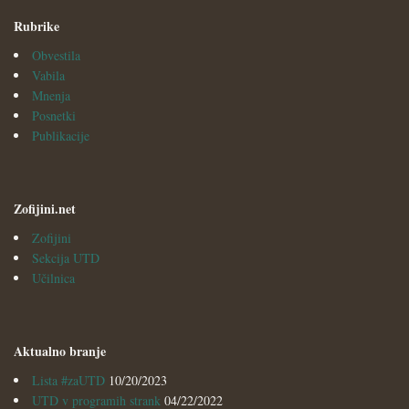
Rubrike
Obvestila
Vabila
Mnenja
Posnetki
Publikacije
Zofijini.net
Zofijini
Sekcija UTD
Učilnica
Aktualno branje
Lista #zaUTD
10/20/2023
UTD v programih strank
04/22/2022