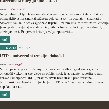
Razredna strategija sindikatov?
Avtor:
Srečo Dragoš
Ne pozabimo, kljub težavnim strukturnim okoliščinam in nekaterim taktičnim
pomanjkljivostim sindikalističnega delovanja so – in ostajajo – sindikati v
Sloveniji velika in redka zgodba o uspehu. Pri tem mislim zlasti na tri kriterije
javnega delovanja: a) socialno-integrativna funkcija, b) kognitiven domet, c)
odziv javnosti. Pri prvem kriteriju velja izpostaviti...
več
MNENJA
11. 6. 2013
UTD – univerzalni temeljni dohodek
Avtor:
Tone Švagelj
V Evropi se je pričelo zbiranje podpisov za uvedbo tega dohodka, ki bi
omogočil vsakomur (ne glede na poklic, spol, leta, znanje, zaposlitev, raso,
versko usmerjenost, itd…) pravico živeti brez strahu pred revščino,
brezdomstvom, lakoto in žejo. Ideja o UTD je več kot hvalevredna, vendar z
napako, da na...
več