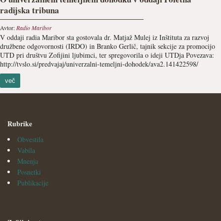
radijska tribuna
Avtor:
Radio Maribor
V oddaji radia Maribor sta gostovala dr. Matjaž Mulej iz Inštituta za razvoj
družbene odgovornosti (IRDO) in Branko Gerlič, tajnik sekcije za promocijo
UTD pri društvu Zofijini ljubimci, ter spregovorila o ideji UTDja Povezava:
http://tvslo.si/predvajaj/univerzalni-temeljni-dohodek/ava2.141422598/
več
Rubrike
Obvestila
Vabila
Mnenja
Posnetki
Publikacije