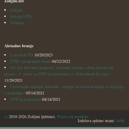
Zofijini.net
Zofijini
Sekcija UTD
Učilnica
Aktualno branje
Lista #zaUTD
10/20/2023
UTD v programih strank
04/22/2022
Več kot 160 tisoč podpisov, naslednji vrhunec »Dan človekovih
pravic«, 1. mesto za UTD na konferenci o »Prihodnosti Evrope«
11/29/2021
Univerzalni temeljni dohodek – utopija ali realen koncept za življenje
v prihodnje?
05/14/2021
UTD in prekarnost
04/14/2021
cc
2010-2026 Zofijini ljubimci.
Prijava za urednike
Izdelava spletne strani:
Arhit