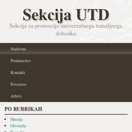
Sekcija UTD
Sekcija za promocijo univerzalnega temeljnega
dohodka
Naslovna
Predstavitev
Kontakti
Povezave
Arhivi
PO RUBRIKAH
Mnenja
Obvestila