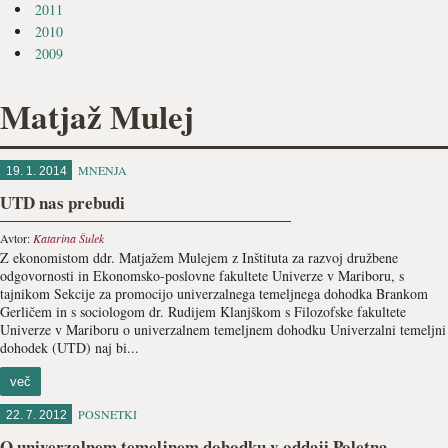
2011
2010
2009
Matjaž Mulej
MNENJA
19. 1. 2014
UTD nas prebudi
Avtor:
Katarina Šulek
Z ekonomistom ddr. Matjažem Mulejem z Inštituta za razvoj družbene
odgovornosti in Ekonomsko-poslovne fakultete Univerze v Mariboru, s
tajnikom Sekcije za promocijo univerzalnega temeljnega dohodka Brankom
Gerličem in s sociologom dr. Rudijem Klanjškom s Filozofske fakultete
Univerze v Mariboru o univerzalnem temeljnem dohodku Univerzalni temeljni
dohodek (UTD) naj bi...
več
POSNETKI
22. 7. 2012
O univerzalnem temeljnem dohodku v oddaji Poletna