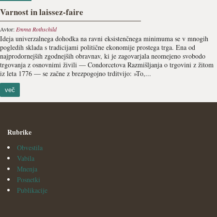
Varnost in laissez-faire
Avtor:
Emma Rothschild
Ideja univerzalnega dohodka na ravni eksistenčnega minimuma se v mnogih
pogledih sklada s tradicijami politične ekonomije prostega trga. Ena od
najprodornejših zgodnejših obravnav, ki je zagovarjala neomejeno svobodo
trgovanja z osnovnimi živili — Condorcetova Razmišljanja o trgovini z žitom
iz leta 1776 — se začne z brezpogojno trditvijo: »To,...
več
Rubrike
Obvestila
Vabila
Mnenja
Posnetki
Publikacije