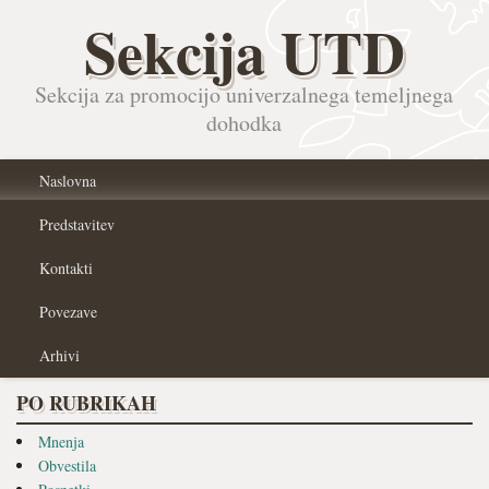
Sekcija UTD
Sekcija za promocijo univerzalnega temeljnega
dohodka
Naslovna
Predstavitev
Kontakti
Povezave
Arhivi
PO RUBRIKAH
Mnenja
Obvestila