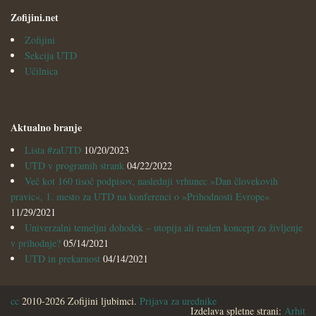
Zofijini.net
Zofijini
Sekcija UTD
Učilnica
Aktualno branje
Lista #zaUTD
10/20/2023
UTD v programih strank
04/22/2022
Več kot 160 tisoč podpisov, naslednji vrhunec »Dan človekovih
pravic«, 1. mesto za UTD na konferenci o »Prihodnosti Evrope«
11/29/2021
Univerzalni temeljni dohodek – utopija ali realen koncept za življenje
v prihodnje?
05/14/2021
UTD in prekarnost
04/14/2021
cc
2010-2026 Zofijini ljubimci.
Prijava za urednike
Izdelava spletne strani:
Arhit