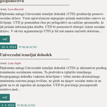
gospodarstvu
Avtor:
Leon Ritovšek
Diplomska naloga Univerzalni temeljni dohodek (UTD) predstavlja prenovo
socialne države. Vsem upravičencem nepogojno prinaša materialno osnovo za
življenje. UTD je pomemben člen pri prilagoditvi na različne spremembe, ki
jih prinaša informacijska družba. UTD bi poenostavil obstoječ sistem socialne
države. V okviru argumentacije UTD je bil naš namen razčistiti določena...
več
PUBLIKACIJE
18. 4. 2014
Univerzalni temeljni dohodek
Avtor:
Luka Fajfar
Diplomska naloga Univerzalni temeljni dohodek (UTD) je alternativni predlog
trenutnemu socialnemu sistemu. Ta predvideva izplačilo temeljnega
brezpogojnega dohodka vsakemu državljanu v višini zneska eksistenčnega
minimuma oziroma praga revščine, ne glede na njegov socialni status in ne
glede na to ali zaposlen ali nezaposlen. UTD bi pravičneje prerazporedil
sredstva med...
več
PUBLIKACIJE
4. 3. 2010