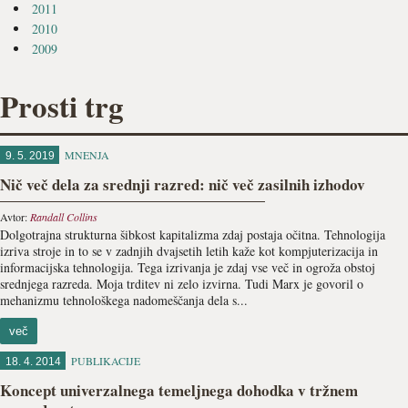
2011
2010
2009
Prosti trg
MNENJA
9. 5. 2019
Nič več dela za srednji razred: nič več zasilnih izhodov
Avtor:
Randall Collins
Dolgotrajna strukturna šibkost kapitalizma zdaj postaja oči­tna. Tehnologija
izriva stroje in to se v zadnjih dvajsetih letih kaže kot kompjuterizacija in
informacijska tehnologija. Tega izrivanja je zdaj vse več in ogroža obstoj
srednjega razreda. Moja trditev ni zelo izvirna. Tudi Marx je govoril o
mehanizmu tehnološkega nadomeščanja dela s...
več
PUBLIKACIJE
18. 4. 2014
Koncept univerzalnega temeljnega dohodka v tržnem