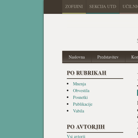
ZOFIJINI
SEKCIJA UTD
UČILN
Naslovna
Predstavitev
Kon
PO RUBRIKAH
Mnenja
Obvestila
Posnetki
Publikacije
Vabila
PO AVTORJIH
Vsi avtorji