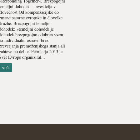
»Responding Together«. Brezpogojni
temeljni dohodek – investicija v
človečnost Od kompenzacijske do
emancipatorne evropske in človeške
družbe. Brezpogojni temeljni
dohodek: »temeljni dohodek je
dohodek brezpogojno odobren vsem
na individualni osnovi, brez
preverjanja premoženjskega stanja ali
zahteve po delu«. Februarja 2013 je
Svet Evrope organiziral...
več