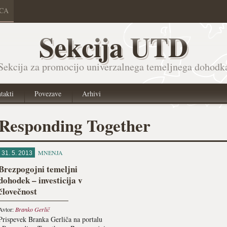
ICA
Sekcija UTD
Sekcija za promocijo univerzalnega temeljnega dohodk
takti
Povezave
Arhivi
Responding Together
MNENJA
31. 5. 2013
Brezpogojni temeljni
dohodek – investicija v
človečnost
Avtor:
Branko Gerlič
Prispevek Branka Gerliča na portalu