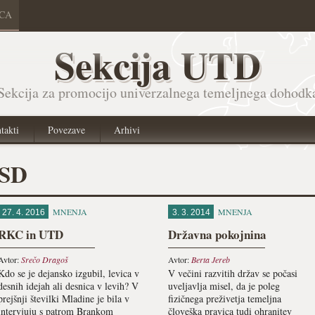
ICA
Sekcija UTD
Sekcija za promocijo univerzalnega temeljnega dohodk
takti
Povezave
Arhivi
SD
MNENJA
MNENJA
27. 4. 2016
3. 3. 2014
RKC in UTD
Državna pokojnina
Avtor:
Srečo Dragoš
Avtor:
Berta Jereb
Kdo se je dejansko izgubil, levica v
V večini razvitih držav se počasi
desnih idejah ali desnica v levih? V
uveljavlja misel, da je poleg
prejšnji številki Mladine je bila v
fizičnega preživetja temeljna
intervjuju s patrom Brankom
človeška pravica tudi ohranitev