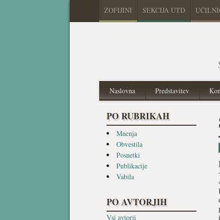
ZOFIJINI
SEKCIJA UTD
UČILN
Naslovna
Predstavitev
Kon
PO RUBRIKAH
Mnenja
Obvestila
Posnetki
Publikacije
Vabila
PO AVTORJIH
Vsi avtorji