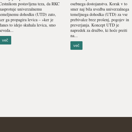
Cestnikom postavljena teza, da RKC
osebnega dostojanstva. Korak v to
nasprotuje univerzalnemu
smer naj bila uvedba univerzalnega
temeljnemu dohodku (UTD) zato,
temeljnega dohodka (UTD) za vse
ker ga propagira levica – »ker je
prebivalce brez prošenj, pogojev in
danes to idejo skuhala levica, smo
preverjanja. Koncept UTD je
seveda...
napredek za družbo, ki hoče preiti
na...
več
več