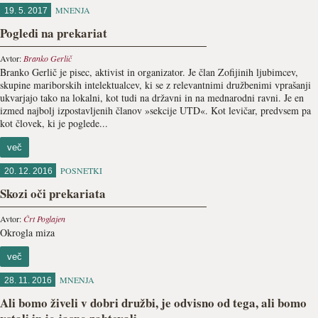
MNENJA
19. 5. 2017
Pogledi na prekariat
Avtor:
Branko Gerlič
Branko Gerlič je pisec, aktivist in organizator. Je član Zofijinih ljubimcev,
skupine mariborskih intelektualcev, ki se z relevantnimi družbenimi vprašanji
ukvarjajo tako na lokalni, kot tudi na državni in na mednarodni ravni. Je en
izmed najbolj izpostavljenih članov »sekcije UTD«. Kot levičar, predvsem pa
kot človek, ki je poglede...
več
POSNETKI
20. 12. 2016
Skozi oči prekariata
Avtor:
Črt Poglajen
Okrogla miza
več
MNENJA
28. 11. 2016
Ali bomo živeli v dobri družbi, je odvisno od tega, ali bomo