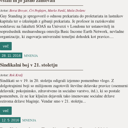
vstali in jo jasno zahtevali
Avtor:
Borut Brezar
,
Črt Poglajen
,
Marko Funkl
,
Maša Dolanc
Guy Standing je spregovoril o odnosu prekariata do proletariata in lastnikov
kapitala ter o izkušnjah z gibanji prekariata. Je profesor in raziskovalni
sodelavec na fakulteti SOAS na Univerzi v Londonu ter ustanovitelj in
sopredsednik mednarodnega omrežja Basic Income Earth Network, nevladne
organizacije, ki zagovarja univerzalni temeljni dohodek kot pravico....
več
MNENJA
28. 11. 2016
Sindikalni boj v 21. stoletju
Avtor:
Rok Kralj
Sindikati so v 19. in 20. stoletju odigrali izjemno pomembno vlogo. Z
dolgotrajnimi boji so milijonom zagotovili številne delavske pravice (osemurni
delavnik; pokojninsko, zdravstveno in socialno varstvo, itd.), ki so postale
pomemben, če ne kar ključen dejavnik tako imenovane socialne države
oziroma države blaginje. Vendar smo v 21. stoletju...
več
MNENJA
12. 5. 2016