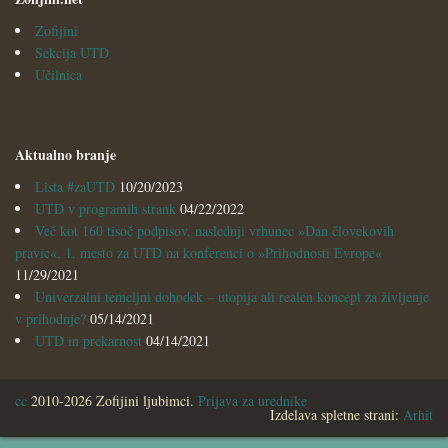
Zofijini
Sekcija UTD
Učilnica
Aktualno branje
Lista #zaUTD
10/20/2023
UTD v programih strank
04/22/2022
Več kot 160 tisoč podpisov, naslednji vrhunec »Dan človekovih
pravic«, 1. mesto za UTD na konferenci o »Prihodnosti Evrope«
11/29/2021
Univerzalni temeljni dohodek – utopija ali realen koncept za življenje
v prihodnje?
05/14/2021
UTD in prekarnost
04/14/2021
cc
2010-2026 Zofijini ljubimci.
Prijava za urednike
Izdelava spletne strani:
Arhit