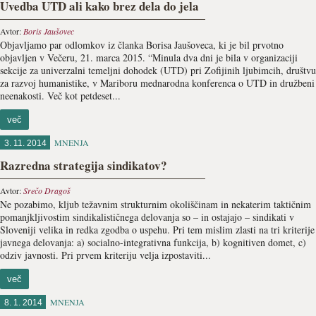
Uvedba UTD ali kako brez dela do jela
Avtor:
Boris Jaušovec
Objavljamo par odlomkov iz članka Borisa Jaušoveca, ki je bil prvotno
objavljen v Večeru, 21. marca 2015. “Minula dva dni je bila v organizaciji
sekcije za univerzalni temeljni dohodek (UTD) pri Zofijinih ljubimcih, društvu
za razvoj humanistike, v Mariboru mednarodna konferenca o UTD in družbeni
neenakosti. Več kot petdeset...
več
MNENJA
3. 11. 2014
Razredna strategija sindikatov?
Avtor:
Srečo Dragoš
Ne pozabimo, kljub težavnim strukturnim okoliščinam in nekaterim taktičnim
pomanjkljivostim sindikalističnega delovanja so – in ostajajo – sindikati v
Sloveniji velika in redka zgodba o uspehu. Pri tem mislim zlasti na tri kriterije
javnega delovanja: a) socialno-integrativna funkcija, b) kognitiven domet, c)
odziv javnosti. Pri prvem kriteriju velja izpostaviti...
več
MNENJA
8. 1. 2014