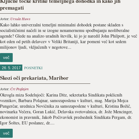
Ključne točke kritike temeljnega dohodka in kako jih
premagati
Avtor:
Ursula Huws
Kako lahko univerzalni temeljni minimalni dohodek postane skladen s
socialističnimi načeli in se izogne nenamernemu spodbujanju neoliberalne
agende? Glede na analizo uradnih številk, ki jo je naredil John Philpott, je več
kot eden od petih delavcev v Veliki Britaniji, kar pomeni več kot sedem
milijonov ljudi, vključenih v negotove...
več
POSNETKI
26. 5. 2017
Skozi oči prekariata, Maribor
Avtor:
Črt Poglajen
Okrogla miza Sodelujoči: Karina Ditz, sekretarka Sindikata poklicnih
voznikov, Barbara Polajnar, samozaposlena v kulturi, mag. Marija Mojca
Pungerčar, urednica Novičnika za samozaposlene v kulturi, Kristina Božič,
novinarka Večera, Goran Lukič, Delavska svetovalnica, dr. Jože Mencinger,
ekonomist in pravnnik, Jakob Počivavšek predsednik Sindikata Pergam, dr.
Igor Šoltes, EU poslanec, dr....
več