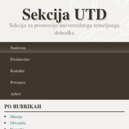
Sekcija UTD
Sekcija za promocijo univerzalnega temeljnega
dohodka
Naslovna
Predstavitev
Kontakti
Povezave
Arhivi
PO RUBRIKAH
Mnenja
Obvestila