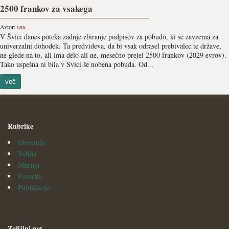
2500 frankov za vsakega
Avtor:
vau
V Švici danes poteka zadnje zbiranje podpisov za pobudo, ki se zavzema za
univerzalni dohodek. Ta predvideva, da bi vsak odrasel prebivalec te države,
ne glede na to, ali ima delo ali ne, mesečno prejel 2500 frankov (2029 evrov).
Tako uspešna ni bila v Švici še nobena pobuda. Od...
več
Rubrike
Obvestila
Vabila
Mnenja
Posnetki
Publikacije
Zofijini.net