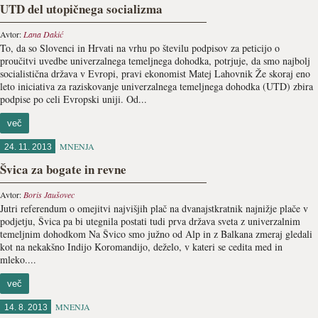
UTD del utopičnega socializma
Avtor:
Lana Dakić
To, da so Slovenci in Hrvati na vrhu po številu podpisov za peticijo o
proučitvi uvedbe univerzalnega temeljnega dohodka, potrjuje, da smo najbolj
socialistična država v Evropi, pravi ekonomist Matej Lahovnik Že skoraj eno
leto iniciativa za raziskovanje univerzalnega temeljnega dohodka (UTD) zbira
podpise po celi Evropski uniji. Od...
več
MNENJA
24. 11. 2013
Švica za bogate in revne
Avtor:
Boris Jaušovec
Jutri referendum o omejitvi najvišjih plač na dvanajstkratnik najnižje plače v
podjetju, Švica pa bi utegnila postati tudi prva država sveta z univerzalnim
temeljnim dohodkom Na Švico smo južno od Alp in z Balkana zmeraj gledali
kot na nekakšno Indijo Koromandijo, deželo, v kateri se cedita med in
mleko....
več
MNENJA
14. 8. 2013