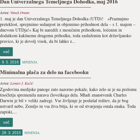
Dan Univerzalnega Temeljnega Dohodka, maj 2016
Avtor:
Vanek Oman
1. maj je dan Univerzalnega Temeljnega Dohodka (UTD)! »Praznujmo
preteklost, sprejmimo sedanjost in objemimo prihodnost dela – s 1. majem –
dnevom UTDja!« Kaj bi naredili z mesečnim prihodkom, ločenim in
dodatkom kakšnemu drugemu prihodku, toda zasluženim kot državljansko
pravico, ki je dovolj visok, da bi lahko z...
več
MNENJA
9. 5. 2016
Minimalna plača za delo na facebooku
Avtor:
Lenart J. Kučić
Zgodovina medijske panoge zato nazorno pokaže, kako zelo se je na prelomu
tisočletja spremenila narava človeškega dela. Mladi znanstvenik Charles
Darwin je bil v veliki zadregi. Vse življenje je poslušal trditev, da je bog
ustvaril nebo, Zemljo in vsa živa bitja, ki so od stvarjenja ostala enaka. Toda
zapiski,...
več
MNENJA
28. 3. 2015