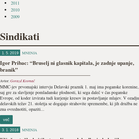
2011
2010
2009
Sindikati
MNENJA
1. 5. 2019
Igor Pribac: “Bruselj ni glasnik kapitala, je zadnje upanje,
branik”
Avtor:
Gorazd Kosmač
MMC-jev prvomajski intervju Delavski praznik 1. maj ima poganske korenine,
saj gre za slavljenje pomladanske plodnosti, ki sega daleč v čas poganske
Evrope, od koder izvirata tudi kurjenje kresov in postavljanje mlajev. V ozadju
delavskih težav 21. stoletja se dogajajo strahovite spremembe, ki jih družba ne
zna ovrednotiti, opaziti...
več
MNENJA
3. 1. 2018