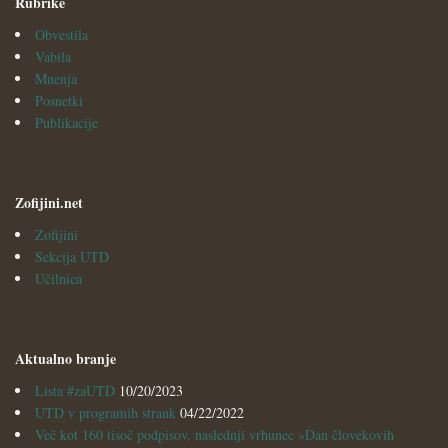
Rubrike
Obvestila
Vabila
Mnenja
Posnetki
Publikacije
Zofijini.net
Zofijini
Sekcija UTD
Učilnica
Aktualno branje
Lista #zaUTD
10/20/2023
UTD v programih strank
04/22/2022
Več kot 160 tisoč podpisov, naslednji vrhunec »Dan človekovih