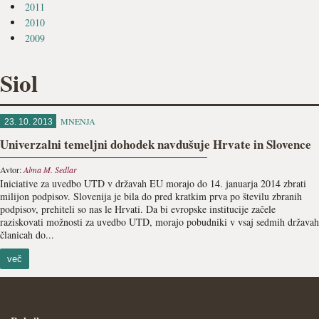
2011
2010
2009
Siol
MNENJA
23. 10. 2013
Univerzalni temeljni dohodek navdušuje Hrvate in Slovence
Avtor:
Alma M. Sedlar
Iniciative za uvedbo UTD v državah EU morajo do 14. januarja 2014 zbrati
milijon podpisov. Slovenija je bila do pred kratkim prva po številu zbranih
podpisov, prehiteli so nas le Hrvati. Da bi evropske institucije začele
raziskovati možnosti za uvedbo UTD, morajo pobudniki v vsaj sedmih državah
članicah do...
več