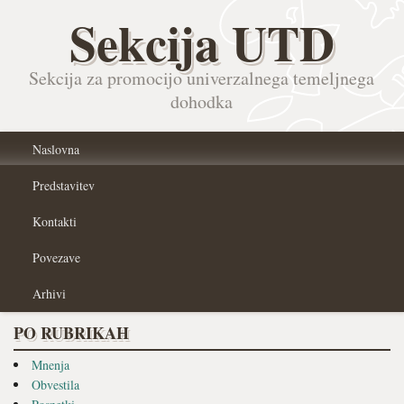
Sekcija UTD
Sekcija za promocijo univerzalnega temeljnega
dohodka
Naslovna
Predstavitev
Kontakti
Povezave
Arhivi
PO RUBRIKAH
Mnenja
Obvestila