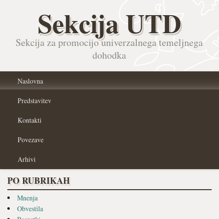
Sekcija UTD
Sekcija za promocijo univerzalnega temeljnega
dohodka
Naslovna
Predstavitev
Kontakti
Povezave
Arhivi
PO RUBRIKAH
Mnenja
Obvestila