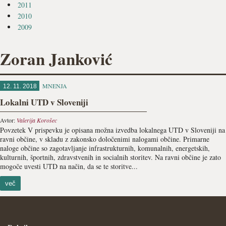
2011
2010
2009
Zoran Janković
MNENJA
12. 11. 2018
Lokalni UTD v Sloveniji
Avtor:
Valerija Korošec
Povzetek V prispevku je opisana možna izvedba lokalnega UTD v Sloveniji na
ravni občine, v skladu z zakonsko določenimi nalogami občine. Primarne
naloge občine so zagotavljanje infrastrukturnih, komunalnih, energetskih,
kulturnih, športnih, zdravstvenih in socialnih storitev. Na ravni občine je zato
mogoče uvesti UTD na način, da se te storitve...
več