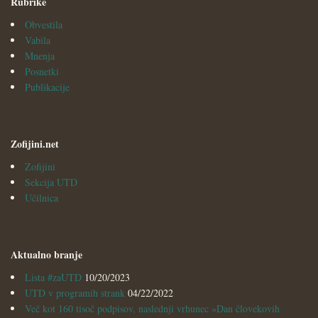
Rubrike
Obvestila
Vabila
Mnenja
Posnetki
Publikacije
Zofijini.net
Zofijini
Sekcija UTD
Učilnica
Aktualno branje
Lista #zaUTD
10/20/2023
UTD v programih strank
04/22/2022
Več kot 160 tisoč podpisov, naslednji vrhunec »Dan človekovih