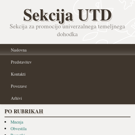
Sekcija UTD
Sekcija za promocijo univerzalnega temeljnega
dohodka
Naslovna
Predstavitev
Kontakti
Povezave
Arhivi
PO RUBRIKAH
Mnenja
Obvestila