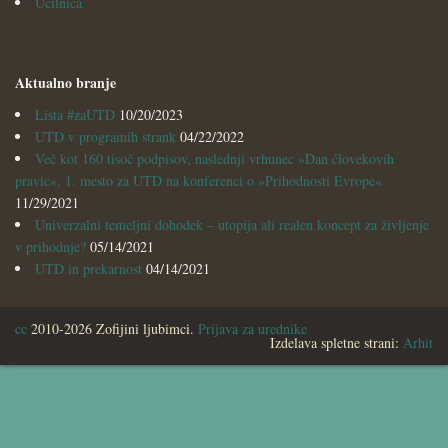
Učilnica
Aktualno branje
Lista #zaUTD
10/20/2023
UTD v programih strank
04/22/2022
Več kot 160 tisoč podpisov, naslednji vrhunec »Dan človekovih
pravic«, 1. mesto za UTD na konferenci o »Prihodnosti Evrope«
11/29/2021
Univerzalni temeljni dohodek – utopija ali realen koncept za življenje
v prihodnje?
05/14/2021
UTD in prekarnost
04/14/2021
cc
2010-2026 Zofijini ljubimci.
Prijava za urednike
Izdelava spletne strani:
Arhit