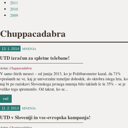
2011
2010
2009
Chuppacadabra
MNENJA
13. 1. 2014
UTD izračun za spletne telebane!
Avtor:
Chuppacadabra
V samo štirih meseci – od junija 2013, ko je Politbarometer kazal, da 71%
vprašanih ne ve, kaj je univerzalni temeljni dohodek, do oktobra istega leta, ko
naj bi po raziskavi Slovenskega javnega mnenja bilo takšnih le še 35% – se je
veliko tega spremenilo. Od takrat, ko se...
več
MNENJA
11. 2. 2013
UTD v Sloveniji in vse-evropska kampanja!
Avtor:
Chuppacadabra