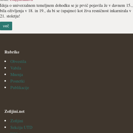
Ideja o univerzalnem temeljnem dohodku se je prvič pojavila že v davnem 15.,
bila oživljenja v 18. in 19., da bi se (upajmo) kot živa resničnost inkarnirala v
21. stoletju!
več
Rubrike
Obvestila
Vabila
Mnenja
Posnetki
Publikacije
Zofijini.net
Zofijini
Sekcija UTD