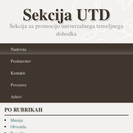
Sekcija UTD
Sekcija za promocijo univerzalnega temeljnega
dohodka
Naslovna
Predstavitev
Kontakti
Povezave
Arhivi
PO RUBRIKAH
Mnenja
Obvestila