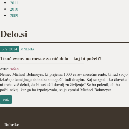
2011
2010
2009
Delo.si
MNENJA
5. 9. 2014
Tisoč evrov na mesec za nič dela – kaj bi počeli?
Avtor:
Delo.si
Nemec Michael Bohmeyer, ki prejema 1000 evrov mesečne rente, bi rad svojo
izkušnjo temeljnega dohodka omogočil tudi drugim. Kaj se zgodi, ko človeku
ni treba več delati, da bi zaslužil dovolj za življenje? Se bo polenil, ali bo
počel nekaj, kar ga bo izpolnjevalo, se je vprašal Michael Bohmeyer....
več
Rubrike