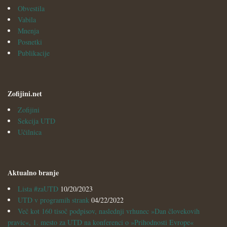
Obvestila
Vabila
Mnenja
Posnetki
Publikacije
Zofijini.net
Zofijini
Sekcija UTD
Učilnica
Aktualno branje
Lista #zaUTD
10/20/2023
UTD v programih strank
04/22/2022
Več kot 160 tisoč podpisov, naslednji vrhunec »Dan človekovih
pravic«, 1. mesto za UTD na konferenci o »Prihodnosti Evrope«