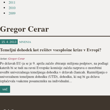
2011
2010
2009
Gregor Cerar
MNENJA
15. 4. 2013
Temeljni dohodek kot rešitev vsesplošne krize v Evropi?
Avtor:
Gregor Cerar
Po državah EU-ja se je 9. aprila začelo zbiranje milijona podpisov, na podlagi
katerih bi se tudi na ravni Evropske komisije začela razprava o morebitni
uvedbi univerzalnega temeljnega dohodka v državah članicah. Razmišljanja o
univerzalnem temeljnem dohodku (UTD), dohodku, ki naj bi ga država
izplačevala vsakemu posamezniku na individualni...
več