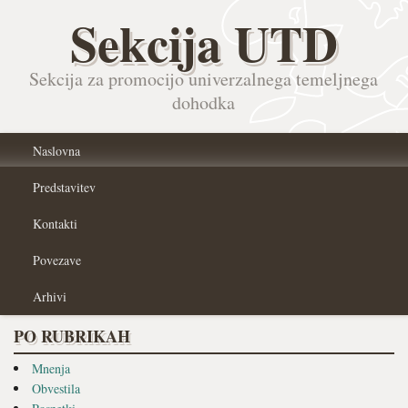
Sekcija UTD
Sekcija za promocijo univerzalnega temeljnega
dohodka
Naslovna
Predstavitev
Kontakti
Povezave
Arhivi
PO RUBRIKAH
Mnenja
Obvestila