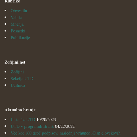
Rubrike
Obvestila
Vabila
Mnenja
Posnetki
Publikacije
Zofijini.net
Zofijini
Sekcija UTD
Učilnica
Aktualno branje
Lista #zaUTD
10/20/2023
UTD v programih strank
04/22/2022
Več kot 160 tisoč podpisov, naslednji vrhunec »Dan človekovih