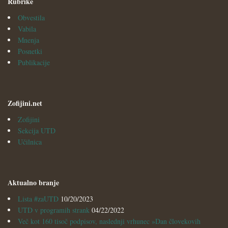
Rubrike
Obvestila
Vabila
Mnenja
Posnetki
Publikacije
Zofijini.net
Zofijini
Sekcija UTD
Učilnica
Aktualno branje
Lista #zaUTD
10/20/2023
UTD v programih strank
04/22/2022
Več kot 160 tisoč podpisov, naslednji vrhunec »Dan človekovih