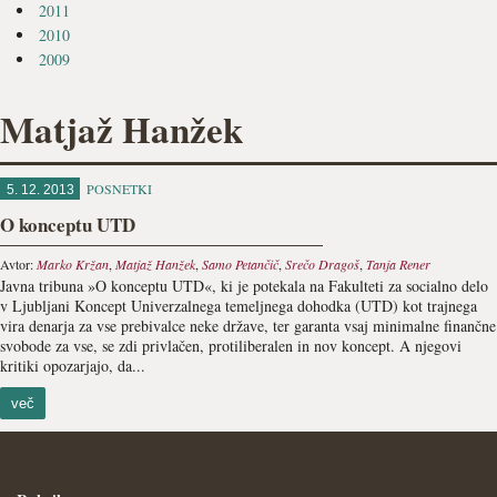
2011
2010
2009
Matjaž Hanžek
POSNETKI
5. 12. 2013
O konceptu UTD
Avtor:
Marko Kržan
,
Matjaž Hanžek
,
Samo Petančič
,
Srečo Dragoš
,
Tanja Rener
Javna tribuna »O konceptu UTD«, ki je potekala na Fakulteti za socialno delo
v Ljubljani Koncept Univerzalnega temeljnega dohodka (UTD) kot trajnega
vira denarja za vse prebivalce neke države, ter garanta vsaj minimalne finančne
svobode za vse, se zdi privlačen, protiliberalen in nov koncept. A njegovi
kritiki opozarjajo, da...
več