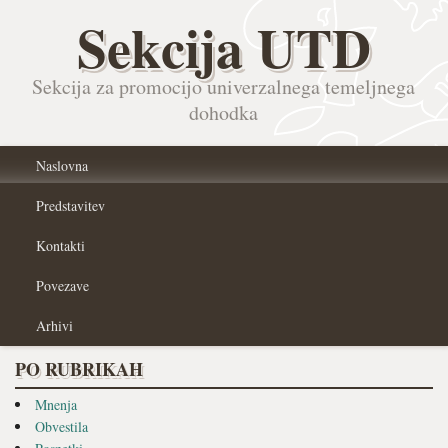
Sekcija UTD
Sekcija za promocijo univerzalnega temeljnega
dohodka
Naslovna
Predstavitev
Kontakti
Povezave
Arhivi
PO RUBRIKAH
Mnenja
Obvestila