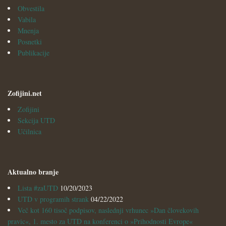
Obvestila
Vabila
Mnenja
Posnetki
Publikacije
Zofijini.net
Zofijini
Sekcija UTD
Učilnica
Aktualno branje
Lista #zaUTD
10/20/2023
UTD v programih strank
04/22/2022
Več kot 160 tisoč podpisov, naslednji vrhunec »Dan človekovih
pravic«, 1. mesto za UTD na konferenci o »Prihodnosti Evrope«