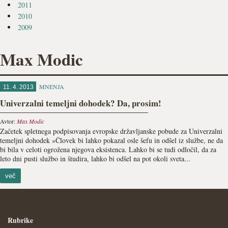
2011
2010
2009
Max Modic
MNENJA
11. 4. 2013
Univerzalni temeljni dohodek? Da, prosim!
Avtor:
Max Modic
Začetek spletnega podpisovanja evropske državljanske pobude za Univerzalni
temeljni dohodek »Človek bi lahko pokazal osle šefu in odšel iz službe, ne da
bi bila v celoti ogrožena njegova eksistenca. Lahko bi se tudi odločil, da za
leto dni pusti službo in študira, lahko bi odšel na pot okoli sveta...
več
Rubrike