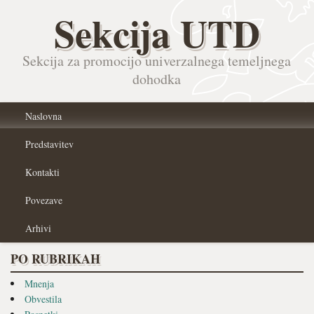
Sekcija UTD
Sekcija za promocijo univerzalnega temeljnega
dohodka
Naslovna
Predstavitev
Kontakti
Povezave
Arhivi
PO RUBRIKAH
Mnenja
Obvestila