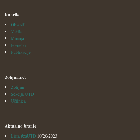
Rubrike
Obvestila
Vabila
Mnenja
Posnetki
Publikacije
Zofijini.net
Zofijini
Sekcija UTD
Učilnica
Aktualno branje
Lista #zaUTD
10/20/2023