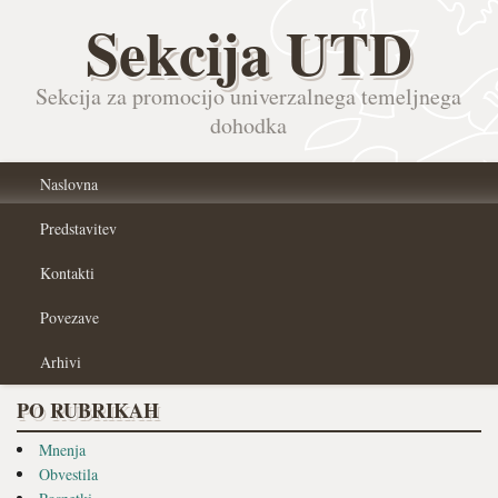
Sekcija UTD
Sekcija za promocijo univerzalnega temeljnega
dohodka
Naslovna
Predstavitev
Kontakti
Povezave
Arhivi
PO RUBRIKAH
Mnenja
Obvestila