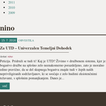
2011
2010
2009
nino
OBVESTILA
15. 7. 2016
Za UTD – Univerzalen Temeljni Dohodek
Avtor:
nino
Peticija. Pridruži se tudi ti! Kaj je UTD? Živimo v družbenem sistemu, kjer je
bogastvo družbe na splošno zelo neenakomerno porazdeljeno, zato je moralno
edino pravično, da se del skupnega bogastva znajde tudi v žepih naših
nepriviligiranih sodržavljanov, ki se soočajo z zelo hudimi eksistenčnimi
težavami, s splošnim pomanjkanjem. Danes je...
več