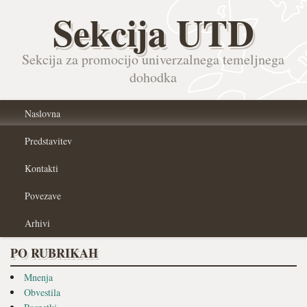
Sekcija UTD
Sekcija za promocijo univerzalnega temeljnega
dohodka
Naslovna
Predstavitev
Kontakti
Povezave
Arhivi
PO RUBRIKAH
Mnenja
Obvestila