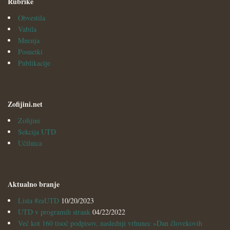
Rubrike
Obvestila
Vabila
Mnenja
Posnetki
Publikacije
Zofijini.net
Zofijini
Sekcija UTD
Učilnica
Aktualno branje
Lista #zaUTD
10/20/2023
UTD v programih strank
04/22/2022
Več kot 160 tisoč podpisov, naslednji vrhunec »Dan človekovih